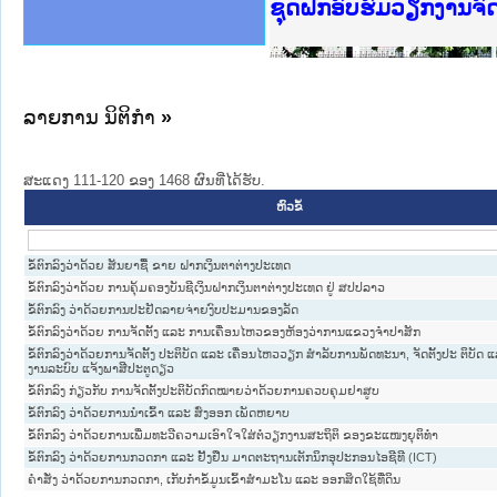
Ministry of Justice 
ເຜີຍແຜ່ວັບໄຊຈົດໝາຍເ
ກະຊວງຍຸຕິທຳ
ຊຸດຝຶກອົບຮົມວຽກງານຈ
ກອງປະຊຸມທົບທວນຄືນກາ
ຝຶກອົບຮົມ ຜູ່ປະສານງ
ຝຶກອົບຮົມ ຜູ່ປະສານງ
ເຜີຍແຜ່ແອັບກົດໝາຍລາ
ເຜີຍແຜ່ແອັບກົດໝາຍລາ
ຍົກລະດັບວຽກງານຈົດໝ
ຊຸດຝຶກອົບຮົມວຽກງານ
ລາຍການ ນິຕິກໍາ
»
ສະແດງ 111-120 ຂອງ 1468 ຜົນທີ່ໄດ້ຮັບ.
ຫົວຂໍ້
ຂໍ້ຕົກລົງວ່າດ້ວຍ ສັນຍາຊື້ ຂາຍ ຝາກເງິນຕາຕ່າງປະເທດ
ຂໍ້ຕົກລົງວ່າດ້ວຍ ການຄຸ້ມຄອງບັນຊີເງິນຝາກເງິນຕາຕ່າງປະເທດ ຢູ່ ສປປລາວ
ຂໍ້ຕົກລົງ ວ່າດ້ວຍການປະຢັດລາຍຈ່າຍງົບປະມານຂອງລັດ
ຂໍ້ຕົກລົງວ່າດ້ວຍ ການຈັດຕັ້ງ ແລະ ການເຄື່ອນໄຫວຂອງຫ້ອງວ່າການແຂວງຈຳປາສັກ
ຂໍ້ຕົກລົງວ່າດ້ວຍການຈັດຕັ້ງ ປະຕິບັດ ແລະ ເຄື່ອນໄຫວວຽກ ສຳລັບການພັດທະນາ, ຈັດຕັ້ງປະ ຕິບັດ 
ງານລະບົບ ແຈ້ງພາສີປະຕູດຽວ
ຂໍ້ຕົກລົງ ກ່ຽວກັບ ການຈັດຕັ້ງປະຕິບັດກົດໝາຍວ່າດ້ວຍການຄວບຄຸມຢາສູບ
ຂໍ້ຕົກລົງ ວ່າດ້ວຍການນຳເຂົ້າ ແລະ ສົ່ງອອກ ເພັດຫຍາບ
ຂໍ້ຕົກລົງ ວ່າດ້ວຍການເພີ່ມທະວີຄວາມເອົາໃຈໃສ່ຕໍ່ວຽກງານສະຖິຕິ ຂອງຂະແໜງຍຸຕິທຳ
ຂໍ້ຕົກລົງ ວ່າດ້ວຍການກວດກາ ແລະ ຢັ້ງຢືນ ມາດຕະຖານເຕັກນິກອຸປະກອນໄອຊີທີ (ICT)
ຄຳສັ່ງ ວ່າດ້ວຍການກວດກາ, ເກັບກຳຂໍ້ມູນເຂົ້າສຳມະໂນ ແລະ ອອກສິດໃຊ້ທີ່ດິນ