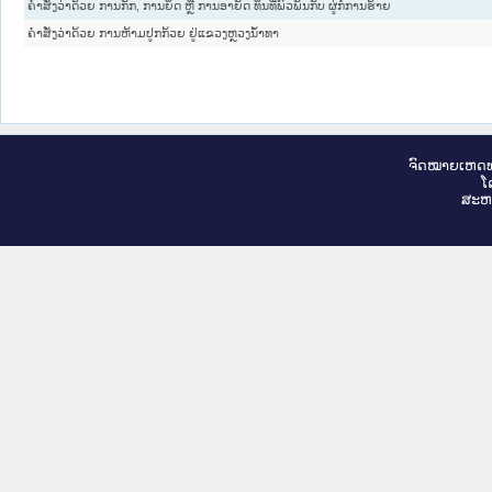
ຄຳ​ສັ່ງວ່າ​ດ້ວຍ ການ​ກັກ, ການ​ຍຶດ ຫຼື ການ​ອາ​ຍັດ ທຶນ​ທີ່​ພົວ​ພັນ​ກັບ ຜູ່ກໍ່​ການ​ຮ້າຍ
ຄຳສັ່ງວ່າດ້ວຍ ການຫ້າມປູກກ້ວຍ ຢູ່ແຂວງຫຼວງນໍ້າທາ
ຈົດ​ໝາຍ​ເຫດ​ທ
ໂ
ສະ​ຫ