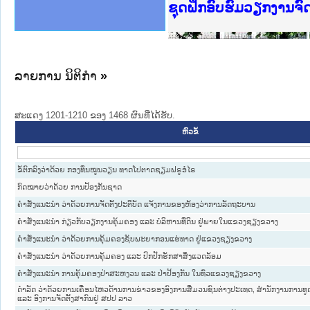
Ministry of Justice 
ເຜີຍແຜ່ວັບໄຊຈົດໝາຍເ
ກະຊວງຍຸຕິທຳ
ຊຸດຝຶກອົບຮົມວຽກງານຈ
ກອງປະຊຸມທົບທວນຄືນກາ
ຝຶກອົບຮົມ ຜູ່ປະສານງ
ຝຶກອົບຮົມ ຜູ່ປະສານງ
ເຜີຍແຜ່ແອັບກົດໝາຍລາ
ເຜີຍແຜ່ແອັບກົດໝາຍລາ
ຍົກລະດັບວຽກງານຈົດໝ
ຊຸດຝຶກອົບຮົມວຽກງານ
ລາຍການ ນິຕິກໍາ
»
ສະແດງ 1201-1210 ຂອງ 1468 ຜົນທີ່ໄດ້ຮັບ.
ຫົວຂໍ້
ຂໍ້ຕົກລົງວ່າດ້ວຍ ກອງທຶນໝູນວຽນ ທາດໂປຕາດຊຽມຟຣູອໍໄຣ
ກົດໝາຍວ່າດ້ວຍ ການປ້ອງກັນຊາດ
ຄຳສັ່ງແນະນຳ ວ່າດ້ວຍການຈັດຕັ້ງປະຕິບັດ ແຈ້ງການຂອງຫ້ອງວ່າການລັດຖະບານ
ຄຳສັ່ງແນະນຳ ກ່ຽວກັບວຽກງານຄຸ້ມຄອງ ແລະ ບໍລິຫານທີ່ດິນ ຢູ່ພາຍໃນແຂວງຊຽງຂວາງ
ຄຳສັ່ງແນະນຳ ວ່າດ້ວຍການຄຸ້ມຄອງຊັບພະຍາກອນແຮ່ທາດ ຢູ່ແຂວງຊຽງຂວາງ
ຄຳສັ່ງແນະນຳ ວ່າດ້ວຍການຄຸ້ມຄອງ ແລະ ປົກປັກຮັກສາສິ່ງແວດລ້ອມ
ຄຳສັ່ງແນະນຳ ການຄຸ້ມຄອງປ່າສະຫງວນ ແລະ ປ່າປ້ອງກັນ ໃນທົ່ວແຂວງຊຽງຂວາງ
ດຳລັດ ວ່າດ້ວຍການເຄື່ອນໄຫວດ້ານການຂ່າວຂອງອົງການສື່ມວນຊົນຕ່າງປະເທດ, ສຳນັກງານການທູ
ແລະ ອົງການຈັດຕັ້ງສາກົນຢູ່ ສປປ ລາວ