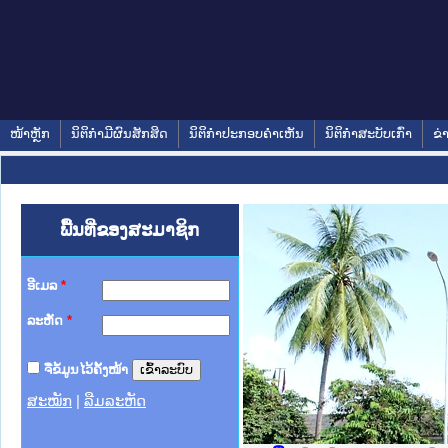
ໜ້າຫຼັກ
ນິຕິກໍາມີຜົນສັກສິດ
ນິຕິກໍາປະກອບຄໍາເຫັນ
ນິຕິກໍາສະບັບເກົ່າ
ຂ່
ພື້ນທີ່ຂອງສະມາຊິກ
ອີເມລ
*
ລະຫັດ
*
ຈື່ຂໍ້ມູນໄວ້ຄັ້ງໜ້າ
ສະໝັກ
|
ລືມລະຫັດ