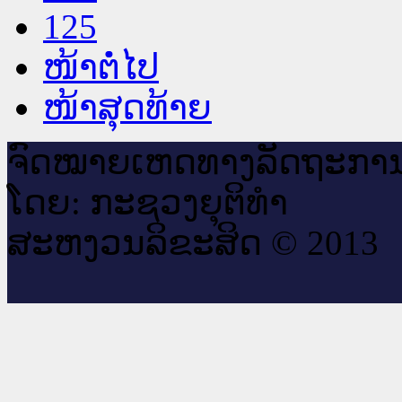
125
ໜ້າຕໍ່ໄປ
ໜ້າສຸດທ້າຍ
ຈົດ​ໝາຍ​ເຫດ​ທາງ​ລັດ​ຖະ​ກາ
ໂດຍ: ກະ​ຊວງຍຸ​ຕິ​ທຳ
ສະ​ຫງວນ​ລິ​ຂະ​ສິດ © 2013