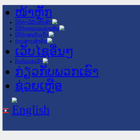
ໜ້າຫຼັກ
ນິຕິກໍາມີຜົນສັກສິດ
ນິຕິກໍາປະກອບຄໍາເຫັນ
ນິຕິກໍາສະບັບເກົ່າ
ຂ່າວສານສໍາຄັນ
ເວັບໄຊອື່ນໆ
ຕິດຕໍ່ພວກເຮົາ
ກ່ຽວກັບພວກເຮົາ
ຊ່ວຍເຫຼືອ