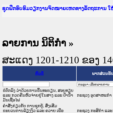
Ministry of Justice Lao PDR
ເຜີຍແຜ່ວັບໄຊຈົດໝາຍເຫດທາງລັດຖະການ ແລະ ແອັບກ
ກະຊວງຍຸຕິທຳ
ຊຸດຝຶກອົບຮົມວຽກງານຈົດໝາຍເຫດທາງລັດຖະການ ໃ
ກອງປະຊຸມທົບທວນຄືນການຈັດຕັ້ງປະຕິບັດວຽກງານຈ
ຝຶກອົບຮົມ ຜູ່ປະສານງານວຽກງານຈົດໝາຍເຫດທາງລັ
ຝຶກອົບຮົມ ຜູ່ປະສານງານວຽກງານຈົດໝາຍເຫດທາງລັດ
ເຜີຍແຜ່ແອັບກົດໝາຍລາວ ແລະ ເວັບໄຊຈົດໝາຍເຫດທ
ເຜີຍແຜ່ແອັບກົດໝາຍລາວ ແລະ ເວັບໄຊຈົດໝາຍເຫດທາ
ຍົກລະດັບວຽກງານຈົດໝາຍເຫດທາງລັດຖະການໃຫ້ຜູ້
ຊຸດຝຶກອົບຮົມວຽກງານຈົດໝາຍເຫດທາງລັດຖະການ ໃ
ລາຍການ ນິຕິກໍາ
»
ສະແດງ 1201-1210 ຂອງ 1468
ຫົວຂໍ້
ພາກສ່ວນຮັ
ຂໍຕົກລົງ ວ່າດ້ວຍການຂຶ້ນທະບຽນ, ສອບທຽບ
ແລະ ກວດຄືນຫົວຈ່າຍຢູ່ໃນສາງ ແລະ ປ້ຳນ້ຳ
ກະຊວງ ອຸດສາຫະກຳ 
ມັນເຊື້ອໄຟ
ຄຳສັ່ງກ່ຽວກັບ ການຊຸກຍູ້, ສົ່ງເສີມ
ຂະບວນການລ້ຽງງົວ ແລະ ຄວາຍ ເພື່ອ
ກະຊວງ ກະສິກຳ ແລະ 