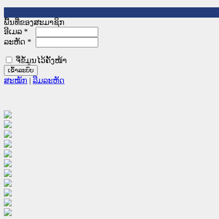
ພື້ນທີ່ຂອງສະມາຊິກ
ອີເມລ
*
ລະຫັດ
*
ຈື່ຂໍ້ມູນໄວ້ຄັ້ງໜ້າ
ສະໝັກ
|
ລືມລະຫັດ