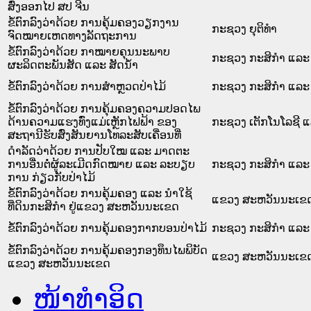
ສົ່ງອອກໄປ ສປ ຈີນ
ຂໍ້ຕົກລົງວ່າດ້ວຍ ການຄຸ້ມຄອງວຽກງານ
ກະຊວງ ຍຸຕິທໍາ
ຈົດໝາຍເຫດທາງລັດຖະການ
ຂໍ້ຕົກລົງວ່າດ້ວຍ ກາໝາຍຄຸນນະພາບ
ກະຊວງ ກະສິກຳ ແລະ 
ຜະລິດຕະພັນສັດ ແລະ ສັດນ້ຳ
ຂໍ້ຕົກລົງວ່າດ້ວຍ ການສຳຫຼວດປ່າໄມ້
ກະຊວງ ກະສິກຳ ແລະ 
ຂໍ້ຕົກລົງວ່າດ້ວຍ ການຄຸ້ມຄອງຄວາມປອດໄພ
ດ້ານຄວາມແຮງທົ່ງແມ່ເຫຼັກໄຟຟ້າ ຂອງ
ກະຊວງ ເຕັກໂນໂລຊີ 
ສະຖານີຮັບສົ່ງສັນຍານໂທລະສັບເຄື່ອນທີ່
ດຳລັດວ່າດ້ວຍ ການປັບໃໝ ແລະ ມາດຕະ
ການອື່ນຕໍ່ຜູ້ລະເມີດກົດໝາຍ ແລະ ລະບຽບ
ກະຊວງ ກະສິກຳ ແລະ 
ການ ກ່ຽວກັບປ່າໄມ້
ຂໍ້ຕົກລົງວ່າດ້ວຍ ການຄຸ້ມຄອງ ແລະ ນຳໃຊ້
ແຂວງ ສະຫວັນນະເຂ
ທີ່ດິນກະສິກຳ ຢູ່ແຂວງ ສະຫວັນນະເຂດ
ຂໍ້ຕົກລົງວ່າດ້ວຍ ການຄຸ້ມຄອງກາກບອນປ່າໄມ້
ກະຊວງ ກະສິກຳ ແລະ 
ຂໍ້ຕົກລົງວ່າດ້ວຍ ການຄຸ້ມຄອງກອງທຶນໄພພິບັດ
ແຂວງ ສະຫວັນນະເຂ
ແຂວງ ສະຫວັນນະເຂດ
ໜ້າທໍາອິດ