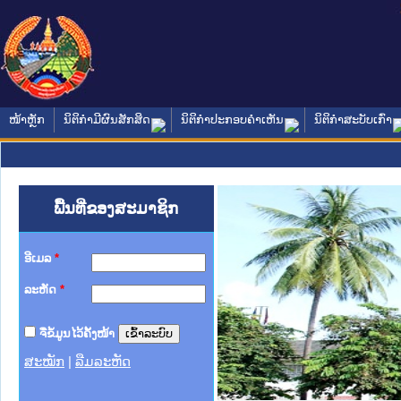
ໜ້າຫຼັກ
ນິຕິກໍາມີຜົນສັກສິດ
ນິຕິກໍາປະກອບຄໍາເຫັນ
ນິຕິກໍາສະບັບເກົ່າ
ພື້ນທີ່ຂອງສະມາຊິກ
ອີເມລ
*
ລະຫັດ
*
ຈື່ຂໍ້ມູນໄວ້ຄັ້ງໜ້າ
ສະໝັກ
|
ລືມລະຫັດ