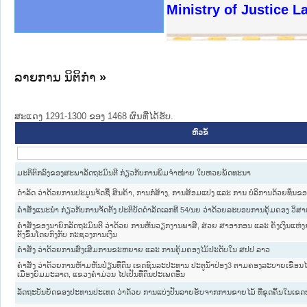
ງລັດຖະການໃຫ້ຜູ້ປະສານງານ
ງປະຕິບັດວຽກງານຈົດໝາຍເຫດ
ານຈົດໝາຍເຫດທາງລັດຖະການ
ານຈົດໝາຍເຫດທາງລັດຖະການ
ະ ເວັບໄຊຈົດໝາຍເຫດທາງ
ະ ເວັບໄຊຈົດໝາຍເຫດທາງ
ເຫດທາງລັດຖະການ ໃຫ້ຜູ້
ເຫດທາງລັດຖະການ ໃຫ້ຜູ້
Ministry of Justice 
ານສັນຕິບານປະຊາຊົນ
ຄານຕຳຫຼວດປະຊາຊົນ
າຊົນ ພາກເໜືອ
ຊາຊົນ ພາກກາງ
າກເໜືອ
າກກາງ
ະການ
າກໃຕ້
ລາຍການ ນິຕິກໍາ
»
ສະແດງ 1291-1300 ຂອງ 1468 ຜົນທີ່ໄດ້ຮັບ.
ຫົວຂໍ້
ມະຕິຕົກລົງຂອງສະພາລັດຖະມົນຕີ ກ່ຽວກັບການພິມຈຳໜ່າຍ ໃບຫວຍພັດທະນາ
ດຳລັດ ວ່າດ້ວຍການປະມູນຈັດຊື້ ສິນຄ້າ, ການກໍ່ສ້າງ, ການສ້ອມແປງ ແລະ ການ ບໍລິການດ້ວຍທຶນຂອງ
ຄຳສັ່ງແນະນຳ ກ່ຽວກັບການຈັດຕັ້ງ ປະຕິບັດດຳລັດເລກທີ 54/ນຍ ວ່າດ້ວຍລະບອບການຄຸ້ມຄອງ ວິສາຫ
ຄຳສັ່ງຂອງນາຍົກລັດຖະມົນຕີ ວ່າດ້ວຍ ການຫັນວຽກງານພາສີ, ສ່ວຍ ສາອາກອນ ແລະ ຄັງເງິນແ
ຕັ້ງຂຶ້ນໂດຍກົງກັບ ກະຊວງການເງິນ
ຄຳສັ່ງ ວ່າດ້ວຍການສົ່ງເສີມການຂະຫຍາຍ ແລະ ການຄຸ້ມຄອງໄມ້ປະດັບໃນ ສປປ ລາວ
ຄຳສັ່ງ ວ່າດ້ວຍການຫ້າມຫັນປ່ຽນທີ່ດິນ ເຂດຊົນລະປະທານ ປະຕູນ້ຳປ່ອງ3 ຕາມຄອງລະບາຍເຂື່ອນໄຟຟ
ເມືອງຍົມມະລາດ, ແຂວງຄຳມ່ວນ ໄປເປັນທີ່ດິນປະເພດອື່ນ
ລັດຖະບັນຍັດຂອງປະທານປະເທດ ວ່າດ້ວຍ ການແບ່ງປັນລາຍຮັບຈາກການຂາຍໄມ້ ທີ່ຂຸດຄົ້ນໃນເຂດ