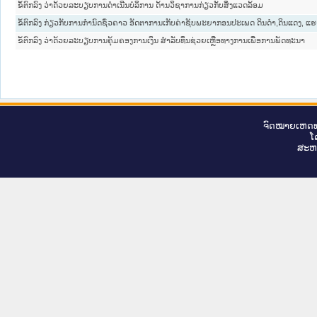
ຂໍ້ຕົກລົງ ວ່າດ້ວຍລະບຽບການດຳເນີນບໍລິການ ດ້ານວິຊາການກ່ຽວກັບສິ່ງແວດລ້ອມ
ຂໍ້ຕົກລົງ ກ່ຽວກັບການກຳນົດຊົ່ວຄາວ ອັດຕາການເກັບຄ່າຊັບພະຍາກອນປະເພດ ດິນດຳ,ດິນແດງ, ແຮ
ຂໍ້ຕົກລົງ ວ່າດ້ວຍລະບຽບການຄຸ້ມຄອງການເງິນ ສຳລັບທຶນຊ່ວຍເຫຼືອທາງການເພື່ອການພັດທະນາ
ຈົດ​ໝາຍ​ເຫດ​ທ
ໂ
ສະ​ຫ