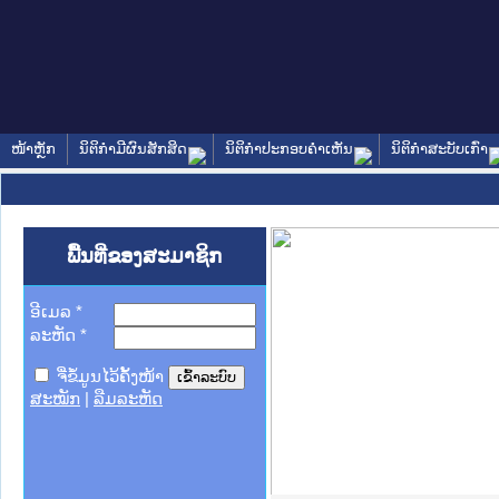
ໜ້າຫຼັກ
ນິຕິກໍາມີຜົນສັກສິດ
ນິຕິກໍາປະກອບຄໍາເຫັນ
ນິຕິກໍາສະບັບເກົ່າ
ພື້ນທີ່ຂອງສະມາຊິກ
ອີເມລ
*
ລະຫັດ
*
ຈື່ຂໍ້ມູນໄວ້ຄັ້ງໜ້າ
ສະໝັກ
|
ລືມລະຫັດ