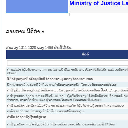
ງລັດຖະການໃຫ້ຜູ້ປະສານງານ
ງປະຕິບັດວຽກງານຈົດໝາຍເຫດ
ານຈົດໝາຍເຫດທາງລັດຖະການ
ານຈົດໝາຍເຫດທາງລັດຖະການ
ະ ເວັບໄຊຈົດໝາຍເຫດທາງ
ະ ເວັບໄຊຈົດໝາຍເຫດທາງ
ເຫດທາງລັດຖະການ ໃຫ້ຜູ້
ເຫດທາງລັດຖະການ ໃຫ້ຜູ້
Ministry of Justice 
ານສັນຕິບານປະຊາຊົນ
ຄານຕຳຫຼວດປະຊາຊົນ
າຊົນ ພາກເໜືອ
ຊາຊົນ ພາກກາງ
າກເໜືອ
າກກາງ
ະການ
າກໃຕ້
ລາຍການ ນິຕິກໍາ
»
ສະແດງ 1311-1320 ຂອງ 1468 ຜົນທີ່ໄດ້ຮັບ.
ຫົວຂໍ້
ຄຳແນະນຳ ກ່ຽວກັບການກວດກາ ເອກະສານຢັ້ງຢືນການສຶກສາ, ປະກາສະນິຍະບັດ ແລະ ວຸດທິການສ
ປະເທດ
ຂໍ້ຕົກລົງຂອງນາຍົກລັດຖະມົນຕີ ວ່າດ້ວຍການຄຸ້ມຄອງ ກິດຈະການຫວຍ
ຂໍ້ຕົກລົງຂອງ ລັດຖະມົນຕີ ວ່າດ້ວຍການກຳນົດລາຄາຂາຍຍົກ ໃບຫວຍພັດທະນາທຸກປະເພດ
ຄຳສັ່ງເພີ່ມເຕີມ ຂອງລັດຖະມົນຕີວ່າການ ກະຊວງການເງິນ ວ່າດ້ວຍການສືບຕໍ່ ປັບປຸງວຽກງານ ຫວ
ຄຳສັ່ງແນະນຳ ກ່ຽວກັບການປະຕິບັດພັນທະກອນ, ເງິນປັນຜົນຂອງ ບໍລິສັດລັດວິສາຫະກິດ ຫວຍພັດ
ຈຳໜ່າຍ, ສາຂາຈຳໜ່າຍ ແລະ ຜູ້ຂາຍຍ່ອຍໃບຫວຍ ໃນຂອບເຂດທົ່ວປະເທດ
ຄຳສັ່ງແນະນຳ ຂອງລັດຖະມົນຕີວ່າການ ກະຊວງການເງິນ ກ່ຽວກັບການຄຸ້ມຄອງ ກິດຈະການຫວຍ
ດຳລັດ ວ່າດ້ວຍການຮັບຮອງເອົາ ບັນຊີປະເພດທຸລະກິດຄວບຄຸມ
ດຳລັດ ວ່າດ້ວຍຄັງເງິນແຫ່ງຊາດ
ຄໍາສັ່ງແນະນໍາ ການຈັດຕັ້ງປະຕິບັດ ດໍາລັດວ່າດ້ວຍ ການແກ້ໄຂ ບໍານານຄືນ ເລກທີ 241/ນຍ