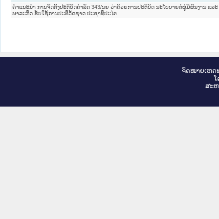
ຄໍາແນະນໍາ ການຈັດຕັ້ງປະຕິບັດດໍາລັດ 343/ນຍ ວ່າດ້ວຍການປະຕິບັດ ນະໂບບາຍຕໍ່ຜູ່ມີຜົນງານ ແ
ພາລະກິດ ຮັບໃຊ້ການປະຕິວັດຊາດ ປະຊາທິປະໄຕ
ຈົດ​ໝາຍ​ເຫດ​ທ
ໂ
ສະ​ຫ