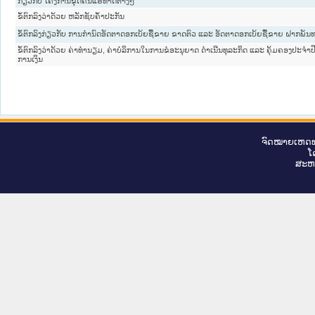
ກ່ຽວກັບ ໂຄງການຂຸດຄົ້ນແຮ່ທາດຕ່າງໆ
ຂໍ້ຕົກລົງວ່າດ້ວຍ ຫລັກຊັບຄ້ຳປະກັນ
ຂໍ້ຕົກລົງກ່ຽວກັບ ການກຳນົດອັດຕາດອກເບ້ຍຊື້ຂາຍ ຂາດຕົວ ແລະ ອັດຕາດອກເບ້ຍຊື້ຂາຍ ຝາກພັນ
ຂໍ້ຕົກລົງວ່າດ້ວຍ ຄ່າທຳນຽມ, ຄ່າບໍລິການໃນການຂໍອະນຸຍາດ ດຳເນີນທຸລະກິດ ແລະ ຄຸ້ມຄອງປະຈຳ
ການເງິນ
ຈົດ​ໝາຍ​ເຫດ​ທ
ໂ
ສະ​ຫ