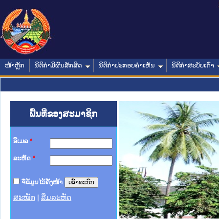
ໜ້າຫຼັກ
ນິຕິກໍາມີຜົນສັກສິດ
ນິຕິກໍາປະກອບຄໍາເຫັນ
ນິຕິກໍາສະບັບເກົ່າ
ພື້ນທີ່ຂອງສະມາຊິກ
ອີເມລ
*
ລະຫັດ
*
ຈື່ຂໍ້ມູນໄວ້ຄັ້ງໜ້າ
ສະໝັກ
|
ລືມລະຫັດ