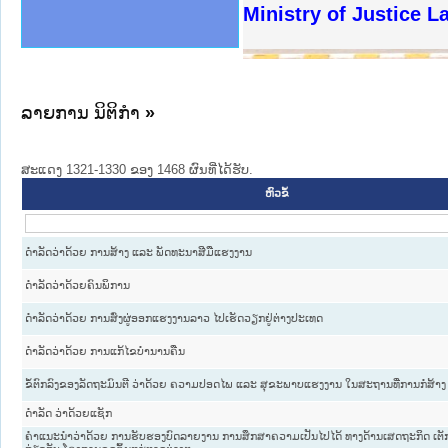
ງລັດຖະການໃຫ້ຜູ້ປະສານງານ
ງປະຕິບັດວຽກງານຈົດໝາຍເຫດ
ານຈົດໝາຍເຫດທາງລັດຖະການ
ານຈົດໝາຍເຫດທາງລັດຖະການ
ະ ເວັບໄຊຈົດໝາຍເຫດທາງ
ະ ເວັບໄຊຈົດໝາຍເຫດທາງ
ເຫດທາງລັດຖະການ ໃຫ້ຜູ້
ເຫດທາງລັດຖະການ ໃຫ້ຜູ້
Ministry of Justice 
ານສັນຕິບານປະຊາຊົນ
ຄານຕຳຫຼວດປະຊາຊົນ
າຊົນ ພາກເໜືອ
ຊາຊົນ ພາກກາງ
າກເໜືອ
າກກາງ
ະການ
າກໃຕ້
ລາຍການ ນິຕິກໍາ
»
ສະແດງ 1321-1330 ຂອງ 1468 ຜົນທີ່ໄດ້ຮັບ.
ຫົວຂໍ້
ດໍາລັດວ່າດ້ວຍ ການສ້າງ ແລະ ພັດທະນາສີມືແຮງງານ
ດໍາລັດວ່າດ້ວຍຄົນພິການ
ດໍາລັດວ່າດ້ວຍ ການສົ່ງຜູ່ອອກແຮງງານລາວ ໄປເຮັດວຽກຢູ່ຕ່າງປະເທດ
ດໍາລັດວ່າດ້ວຍ ການແກ້ໄຂບໍານານຄືນ
ຂໍ້ຕົກລົງຂອງລັດຖະມົນຕີ ວ່າດ້ວຍ ຄວາມປອດໄພ ແລະ ສຸຂະພາບແຮງງານ ໃນສະຖານທີ່ການກໍ່ສ້າງ
ດຳລັດ ວ່າດ້ວຍແຊັກ
ຄຳແນະນຳວ່າດ້ວຍ ການຮັບຮອງບົດລາຍງານ ການສຶກສາຄວາມເປັນໄປໄດ້ ທາງດ້ານເສດຖະກິດ ເຕັ