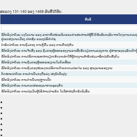
ສະແດງ 131-140 ຂອງ 1468 ຜົນທີ່ໄດ້ຮັບ.
ຫົວຂໍ້
ຂໍ້ຕົກລົງວ່າດ້ວຍ ນະໂຍບາຍ ແລະ ລາຄາຫົວໜ່ວຍທົດແທນຄ່າເສຍຫາຍຕໍ່ຜູ້ທີ່ໄດ້ຮັບຜົນກະທົບຈາກໂຄງການຄວບຄ
ຢູ່ເທດສະບານເມືອງ ປາກຊັນ ແຂວງບໍລິຄຳໄຊ
ດຳລັດວ່າດ້ວຍ ການຄຸ້ມຄອງ ການກູ້ຢືມ ແລະ ການຄ້ຳປະກັນ
ຂໍ້ຕົກລົງວ່າດ້ວຍ ການຈັດສົ່ງ ແລະ ຄຸ້ມຄອງຜູ້ອອກແຮງງານລາວທີ່ເຮັດວຽກຕາມລະດູການ ຢູ່ສາທາລະນະລັດເກົາຫຼ
ຂໍ້ຕົກລົງວ່າດ້ວຍ ການບໍລິການຊອກຫາວຽກເຮັດງານທຳໃຫ້ຜູ້ວ່າງງານສຳລັບສະມາຊິກປະກັນສັງຄົມ
ຂໍ້ຕົກລົງວ່າດ້ວຍ ການຄຸ້ມຄອງຜູ້ອອກແຮງງານໃນຄົວເຮືອນ
ຂໍ້ຕົກລົງວ່າດ້ວຍ ການຄຸ້ມຄອງໜ່ວຍງານບໍລິການດ້ານຄວາມປອດໄພ ແລະ ສຸຂະພາບແຮງງານ
ກົດໝາຍວ່າດ້ວຍ ການດຳເນີນຄະດີແພ່ງ (ສະບັບປັບປຸງ)
ຂໍ້ຕົກລົງວ່າດ້ວຍ ການດຳເນີນຕະຫຼາດເປີດ
ຂໍ້ຕົກລົງວ່າດ້ວຍ ການກວດສອບທະນາຄານທຸລະກິດ
ຂໍ້ຕົກລົງວ່າດ້ວຍ ການປະເມີນຜູ້ບໍລິຫານຝ່າຍລັດ ໃນວິສາຫະກິດລັດລົງທຶນ