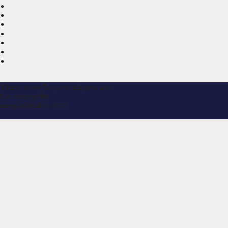
ຈົດ​ໝາຍ​ເຫດ​ທາງ​ລັດ​ຖະ​ການ ແຫ່ງ ສ​ປ​ປ ລາວ
ໂດຍ: ກະ​ຊວງຍຸ​ຕິ​ທຳ
ສະ​ຫງວນ​ລິ​ຂະ​ສິດ © 2013