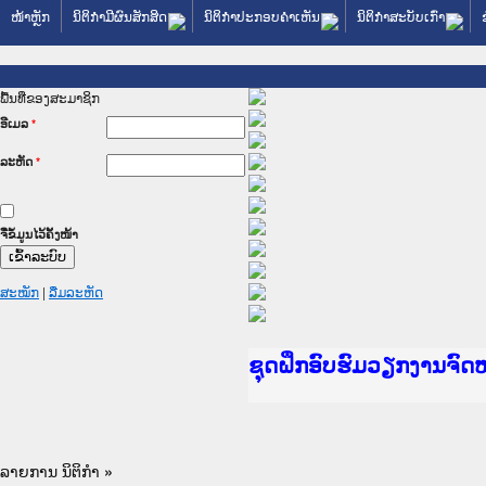
ໜ້າຫຼັກ
ນິຕິກໍາມີຜົນສັກສິດ
ນິຕິກໍາປະກອບຄໍາເຫັນ
ນິຕິກໍາສະບັບເກົ່າ
ພື້ນທີ່ຂອງສະມາຊິກ
ອີເມລ
*
ລະຫັດ
*
ຈື່ຂໍ້ມູນໄວ້ຄັ້ງໜ້າ
ສະໝັກ
|
ລືມລະຫັດ
Ministry of Justice La
ເຜີຍແຜ່ວັບໄຊຈົດໝາຍເຫດ
ກະຊວງຍຸຕິທຳ
ຊຸດຝຶກອົບຮົມວຽກງານຈົ
ກອງປະຊຸມທົບທວນຄືນການ
ຝຶກອົບຮົມ ຜູ່ປະສານງາ
ຝຶກອົບຮົມ ຜູ່ປະສານງາ
ເຜີຍແຜ່ແອັບກົດໝາຍລາວ
ເຜີຍແຜ່ແອັບກົດໝາຍລາວ
ຍົກລະດັບວຽກງານຈົດໝາຍ
ຊຸດຝຶກອົບຮົມວຽກງານຈົ
ລາຍການ ນິຕິກໍາ
»