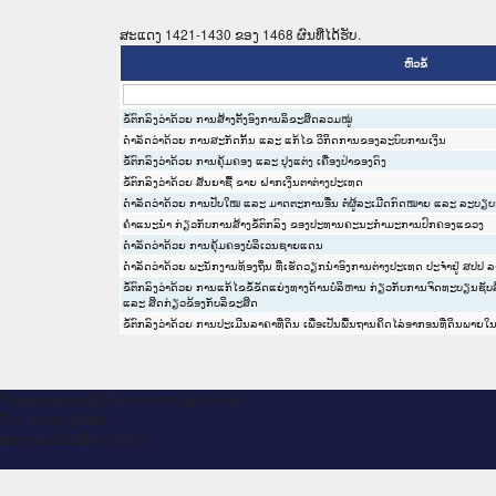
ສະແດງ 1421-1430 ຂອງ 1468 ຜົນທີ່ໄດ້ຮັບ.
ຫົວຂໍ້
ຂໍ້ຕົກລົງວ່າດ້ວຍ ການສ້າງຕັ້ງອົງການລິຂະສິດລວມໝູ່
ດຳລັດວ່າດ້ວຍ ການສະກັດກັ້ນ ແລະ ແກ້ໄຂ ວິກິດການຂອງລະບົບການເງິນ
ຂໍ້ຕົກລົງວ່າດ້ວຍ ການຄຸ້ມຄອງ ແລະ ປຸງແຕ່ງ ເຄື່ອງປ່າຂອງດົງ
ຂໍ້ຕົກລົງວ່າດ້ວຍ ສັນຍາຊື້ ຂາຍ ຝາກເງິນຕາຕ່າງປະເທດ
ດຳລັດວ່າດ້ວຍ ການປັບໃໝ ແລະ ມາດຕະການອື່ນ ຕໍ່ຜູ້ລະເມີດກົດໝາຍ ແລະ ລະບຽ
ຄຳແນະນຳ ກ່ຽວກັບການສ້າງຂໍ້ຕົກລົງ ຂອງປະທານຄະນະກຳມະການປົກຄອງແຂວງ
ດຳລັດວ່າດ້ວຍ ການຄຸ້ມຄອງບໍລິເວນຊາຍແດນ
ດຳລັດວ່າດ້ວຍ ພະນັກງານທ້ອງຖິ່ນ ທີ່ເຮັດວຽກນຳອົງການຕ່າງປະເທດ ປະຈຳຢູ່ ສປປ 
ຂໍ້ຕົກລົງວ່າດ້ວຍ ການແກ້ໄຂຂໍ້ຂັດແຍ່ງທາງດ້ານບໍລິຫານ ກ່ຽວກັບການຈົດທະບຽນຊັບ
ແລະ ສິດກ່ຽວຂ້ອງກັບລິຂະສິດ
ຂໍ້ຕົກລົງວ່າດ້ວຍ ການປະເມີນລາຄາທີ່ດິນ ເພື່ອເປັນພື້ນຖານຄິດໄລ່ອາກອນທີ່ດິນພາຍ
ຈົດ​ໝາຍ​ເຫດ​ທາງ​ລັດ​ຖະ​ການ ແຫ່ງ ສ​ປ​ປ ລາວ
ໂດຍ: ກະ​ຊວງຍຸ​ຕິ​ທຳ
ສະ​ຫງວນ​ລິ​ຂະ​ສິດ © 2013