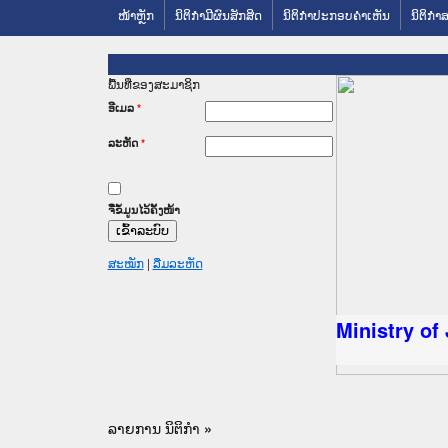
ໜ້າຫຼັກ
ນິຕິກໍາມີຜົນສັກສິດ
ນິຕິກໍາປະກອບຄໍາເຫັນ
ນິຕິກໍາ
ພື້ນທີ່ຂອງສະມາຊິກ
ອີເມລ
*
ລະຫັດ
*
ຈື່ຂໍ້ມູນໄວ້ຄັ້ງໜ້າ
ສະໝັກ
|
ລືມລະຫັດ
ໝາຍເຫດທາງລັດຖະການໃຫ້ຜູ້ປະສານງານ
ການຈັດຕັ້ງປະຕິບັດວຽກງານຈົດໝາຍເຫດ
ານງານວຽກງານຈົດໝາຍເຫດທາງລັດຖະການ
ານງານວຽກງານຈົດໝາຍເຫດທາງລັດຖະການ
ໝາຍລາວ ແລະ ເວັບໄຊຈົດໝາຍເຫດທາງ
ໝາຍລາວ ແລະ ເວັບໄຊຈົດໝາຍເຫດທາງ
ງານຈົດໝາຍເຫດທາງລັດຖະການ ໃຫ້ຜູ້
ງານຈົດໝາຍເຫດທາງລັດຖະການ ໃຫ້ຜູ້
Ministry of
່ ວິທະຍາຄານສັນຕິບານປະຊາຊົນ
ີ່ ວິທະຍາຄານຕຳຫຼວດປະຊາຊົນ
ນສະພາປະຊາຊົນ ພາກເໜືອ
ານສະພາປະຊາຊົນ ພາກກາງ
ຂັ້ນແຂວງພາກເໜືອ
ສຳລັບ ພາກກາງ
ທາງລັດຖະການ
ສຳລັບ ພາກໃຕ້
ລາຍການ ນິຕິກໍາ
»