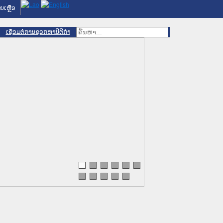
ຍເຫຼືອ
ເຊື່ອມຕໍ່ການຊອກຫານິຕິກຳ