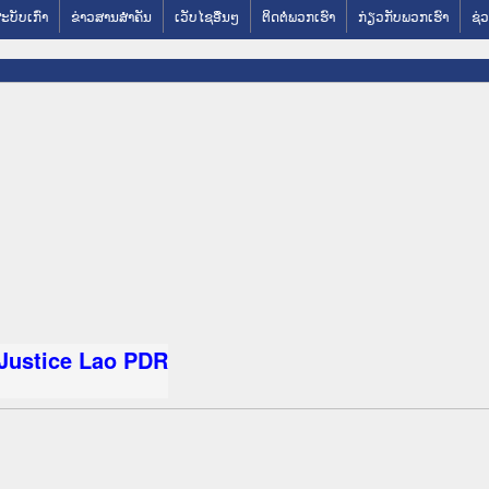
ສະບັບເກົ່າ
ຂ່າວສານສໍາຄັນ
ເວັບໄຊອື່ນໆ
ຕິດຕໍ່ພວກເຮົາ
ກ່ຽວກັບພວກເຮົາ
ຊ່ວ
 Justice Lao PDR