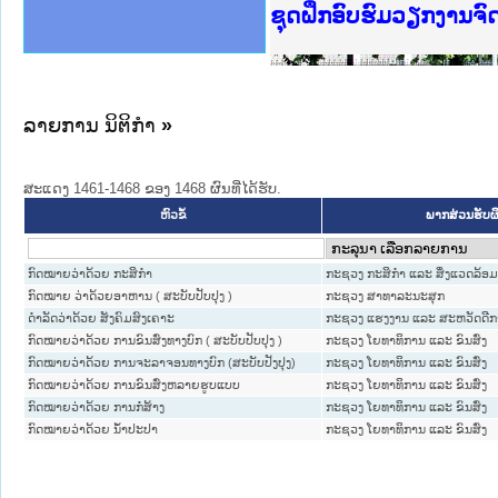
Ministry of Justice 
ເຜີຍແຜ່ວັບໄຊຈົດໝາຍເ
ກະຊວງຍຸຕິທຳ
ຊຸດຝຶກອົບຮົມວຽກງານຈ
ກອງປະຊຸມທົບທວນຄືນກາ
ຝຶກອົບຮົມ ຜູ່ປະສານງ
ຝຶກອົບຮົມ ຜູ່ປະສານງ
ເຜີຍແຜ່ແອັບກົດໝາຍລາ
ເຜີຍແຜ່ແອັບກົດໝາຍລາ
ຍົກລະດັບວຽກງານຈົດໝ
ຊຸດຝຶກອົບຮົມວຽກງານ
ລາຍການ ນິຕິກໍາ
»
ສະແດງ 1461-1468 ຂອງ 1468 ຜົນທີ່ໄດ້ຮັບ.
ພາກສ່ວນຮັບ
ຫົວຂໍ້
ກົດໝາຍວ່າດ້ວຍ ກະສິກຳ
ກະຊວງ ກະສິກຳ ແລະ ສິ່ງແວດລ້ອ
ກົດໝາຍ ວ່າດ້ວຍອາຫານ ( ສະບັບປັບປຸງ )
ກະຊວງ ສາທາລະນະສຸກ
ດຳລັດວ່າດ້ວຍ ສັງຄົມສົງເຄາະ
ກະຊວງ ແຮງງານ ແລະ ສະຫວັດດີກ
ກົດໝາຍວ່າດ້ວຍ ການຂົນສົ່ງທາງບົກ ( ສະບັບປັບປຸງ )
ກະຊວງ ໂຍທາທິການ ແລະ ຂົນສົ່ງ
ກົດໝາຍວ່າດ້ວຍ ການຈະລາຈອນທາງບົກ (ສະບັບປັງປຸງ)
ກະຊວງ ໂຍທາທິການ ແລະ ຂົນສົ່ງ
ກົດໝາຍວ່າດ້ວຍ ການຂົນສົ່ງຫລາຍຮູບແບບ
ກະຊວງ ໂຍທາທິການ ແລະ ຂົນສົ່ງ
ກົດໝາຍວ່າດ້ວຍ ການກໍ່ສ້າງ
ກະຊວງ ໂຍທາທິການ ແລະ ຂົນສົ່ງ
ກົດໝາຍວ່າດ້ວຍ ນ້ຳປະປາ
ກະຊວງ ໂຍທາທິການ ແລະ ຂົນສົ່ງ