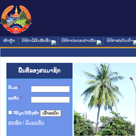
ໜ້າຫຼັກ
ນິຕິກໍາມີຜົນສັກສິດ
ນິຕິກໍາປະກອບຄໍາເຫັນ
ນິຕິກໍາສະບັບເກົ່າ
ພື້ນທີ່ຂອງສະມາຊິກ
ອີເມລ
*
ລະຫັດ
*
ຈື່ຂໍ້ມູນໄວ້ຄັ້ງໜ້າ
ສະໝັກ
|
ລືມລະຫັດ