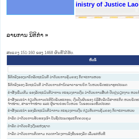
ງລັດຖະການໃຫ້ຜູ້ປະສານງານ
ງປະຕິບັດວຽກງານຈົດໝາຍເຫດ
ານຈົດໝາຍເຫດທາງລັດຖະການ
ານຈົດໝາຍເຫດທາງລັດຖະການ
ະ ເວັບໄຊຈົດໝາຍເຫດທາງ
ະ ເວັບໄຊຈົດໝາຍເຫດທາງ
ເຫດທາງລັດຖະການ ໃຫ້ຜູ້
ເຫດທາງລັດຖະການ ໃຫ້ຜູ້
Ministry of Justice Lao PDR
ານສັນຕິບານປະຊາຊົນ
ຄານຕຳຫຼວດປະຊາຊົນ
າຊົນ ພາກເໜືອ
ຊາຊົນ ພາກກາງ
າກເໜືອ
າກກາງ
ະການ
າກໃຕ້
ລາຍການ ນິຕິກໍາ
»
ສະແດງ 151-160 ຂອງ 1468 ຜົນທີ່ໄດ້ຮັບ.
ຫົວຂໍ້
ຂໍ້ຕົກລົງຂອງນາຍົກລັດຖະມົນຕີ ວ່າດ້ວຍການຄຸ້ມຄອງ ກິດຈະການຫວຍ
ຂໍ້ຕົກລົງຂອງ ລັດຖະມົນຕີ ວ່າດ້ວຍການກຳນົດລາຄາຂາຍຍົກ ໃບຫວຍພັດທະນາທຸກປະເພດ
ຄຳສັ່ງເພີ່ມເຕີມ ຂອງລັດຖະມົນຕີວ່າການ ກະຊວງການເງິນ ວ່າດ້ວຍການສືບຕໍ່ ປັບປຸງວຽກງານ ຫວ
ຄຳສັ່ງແນະນຳ ກ່ຽວກັບການປະຕິບັດພັນທະກອນ, ເງິນປັນຜົນຂອງ ບໍລິສັດລັດວິສາຫະກິດ ຫວຍພັດ
ຈຳໜ່າຍ, ສາຂາຈຳໜ່າຍ ແລະ ຜູ້ຂາຍຍ່ອຍໃບຫວຍ ໃນຂອບເຂດທົ່ວປະເທດ
ຄຳສັ່ງແນະນຳ ຂອງລັດຖະມົນຕີວ່າການ ກະຊວງການເງິນ ກ່ຽວກັບການຄຸ້ມຄອງ ກິດຈະການຫວຍ
ດຳລັດ ວ່າດ້ວຍການຮັບຮອງເອົາ ບັນຊີປະເພດທຸລະກິດຄວບຄຸມ
ດຳລັດ ວ່າດ້ວຍຄັງເງິນແຫ່ງຊາດ
ດຳລັດ ວ່າດ້ວຍການຕິດຕາມ ກວດກາໂຄງການລົງທຶນຂອງລັດ ເລີ່ມແຕ່ຫົວທີ