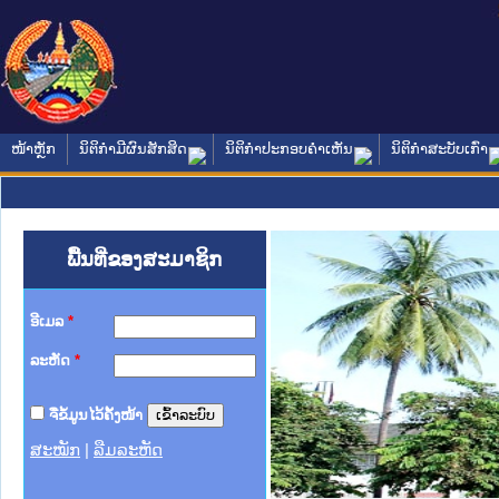
ໜ້າຫຼັກ
ນິຕິກໍາມີຜົນສັກສິດ
ນິຕິກໍາປະກອບຄໍາເຫັນ
ນິຕິກໍາສະບັບເກົ່າ
ພື້ນທີ່ຂອງສະມາຊິກ
ອີເມລ
*
ລະຫັດ
*
ຈື່ຂໍ້ມູນໄວ້ຄັ້ງໜ້າ
ສະໝັກ
|
ລືມລະຫັດ