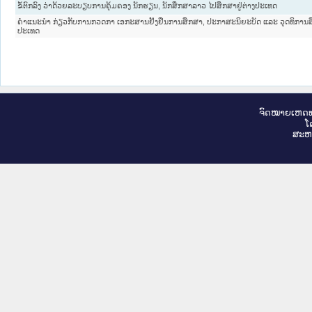
ຂໍ້ຕົກລົງ ວ່າດ້ວຍລະບຽບການຄຸ້ມຄອງ ນັກຮຽນ, ນັກສຶກສາລາວ ໄປສຶກສາຢູ່ຕ່າງປະເທດ
ຄຳແນະນຳ ກ່ຽວກັບການກວດກາ ເອກະສານຢັ້ງຢືນການສຶກສາ, ປະກາສະນິຍະບັດ ແລະ ວຸດທິການສ
ປະເທດ
ຈົດ​ໝາຍ​ເຫດ​ທ
ໂ
ສະ​ຫ