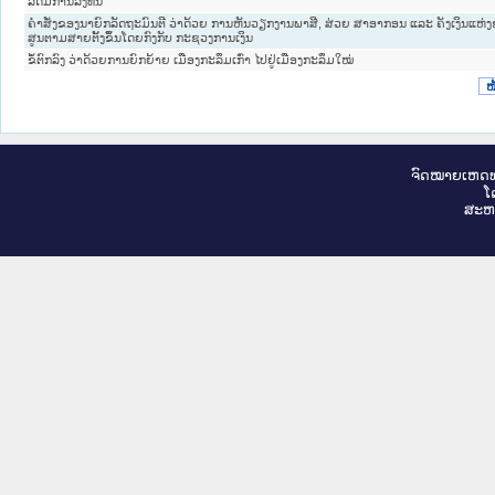
ລັດມີການລົງທຶນ
ຄຳສັ່ງຂອງນາຍົກລັດຖະມົນຕີ ວ່າດ້ວຍ ການຫັນວຽກງານພາສີ, ສ່ວຍ ສາອາກອນ ແລະ ຄັງເງິນແຫ່
ສູນຕາມສາຍຕັ້ງຂຶ້ນໂດຍກົງກັບ ກະຊວງການເງິນ
ຂໍ້ຕົກລົງ ວ່າດ້ວຍການຍົກຍ້າຍ ເມືອງກະລຶມເກົ່າ ໄປຢູ່ເມືອງກະລຶມໃໝ່
ໜ
ຈົດ​ໝາຍ​ເຫດ​ທ
ໂ
ສະ​ຫ