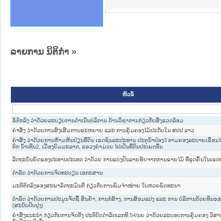
ານສັນຕິບານປະຊາຊົນ
ຄານຕຳຫຼວດປະຊາຊົນ
າຊົນ ພາກເໜືອ
ຊາຊົນ ພາກກາງ
າກເໜືອ
າກກາງ
ະການ
າກໃຕ້
ລາຍການ ນິຕິກໍາ
»
ຫົວຂໍ້
ຂໍ້ຕົກລົງ ວ່າດ້ວຍລະບຽບການດຳເນີນບໍລິການ ດ້ານວິຊາການກ່ຽວກັບສິ່ງແວດລ້ອມ
ຄຳສັ່ງ ວ່າດ້ວຍການສົ່ງເສີມການຂະຫຍາຍ ແລະ ການຄຸ້ມຄອງໄມ້ປະດັບໃນ ສປປ ລາວ
ຄຳສັ່ງ ວ່າດ້ວຍການຫ້າມຫັນປ່ຽນທີ່ດິນ ເຂດຊົນລະປະທານ ປະຕູນ້ຳປ່ອງ3 ຕາມຄອງລະບາຍເຂື່ອນໄ
ຕົກ ນ້ຳເທີນ2, ເມືອງຍົມມະລາດ, ແຂວງຄຳມ່ວນ ໄປເປັນທີ່ດິນປະເພດອື່ນ
ລັດຖະບັນຍັດຂອງປະທານປະເທດ ວ່າດ້ວຍ ການແບ່ງປັນລາຍຮັບຈາກການຂາຍໄມ້ ທີ່ຂຸດຄົ້ນໃນເຂດ
ດຳລັດ ວ່າດ້ວຍການຈົດທະບຽນ ເອກະສານ
ມະຕິຕົກລົງຂອງສະພາລັດຖະມົນຕີ ກ່ຽວກັບການພິມຈຳໜ່າຍ ໃບຫວຍພັດທະນາ
ດຳລັດ ວ່າດ້ວຍການປະມູນຈັດຊື້ ສິນຄ້າ, ການກໍ່ສ້າງ, ການສ້ອມແປງ ແລະ ການ ບໍລິການດ້ວຍທຶນຂອ
(ສະບັບປັບປຸງ)
ຄຳສັ່ງແນະນຳ ກ່ຽວກັບການຈັດຕັ້ງ ປະຕິບັດດຳລັດເລກທີ 54/ນຍ ວ່າດ້ວຍລະບອບການຄຸ້ມຄອງ ວິສາຫ