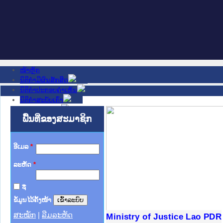
ໜ້າຫຼັກ
ນິຕິກໍາມີຜົນສັກສິດ
ນິຕິກໍາປະກອບຄໍາເຫັນ
ນິຕິກໍາສະບັບເກົ່າ
ຂ່າວສານສໍາຄັນ
ເວັບໄຊອື່ນໆ
ພື້ນທີ່ຂອງສະມາຊິກ
ຕິດຕໍ່ພວກເຮົາ
ກ່ຽວກັບພວກເຮົາ
ຊ່ວຍເຫຼືອ
ອີເມລ
*
ລະຫັດ
*
ຈື່
ຂໍ້ມູນໄວ້ຄັ້ງໜ້າ
ສະໝັກ
|
ລືມລະຫັດ
ງລັດຖະການໃຫ້ຜູ້ປະສານງານ
ງປະຕິບັດວຽກງານຈົດໝາຍເຫດ
ານຈົດໝາຍເຫດທາງລັດຖະການ
ານຈົດໝາຍເຫດທາງລັດຖະການ
ະ ເວັບໄຊຈົດໝາຍເຫດທາງ
ະ ເວັບໄຊຈົດໝາຍເຫດທາງ
ເຫດທາງລັດຖະການ ໃຫ້ຜູ້
ເຫດທາງລັດຖະການ ໃຫ້ຜູ້
Ministry of Justice Lao PDR