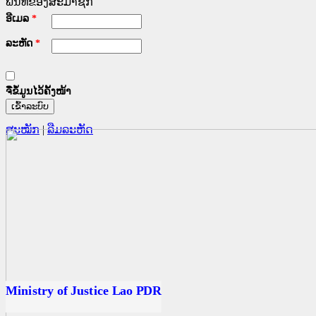
ພື້ນທີ່ຂອງສະມາຊິກ
ອີເມລ
*
ລະຫັດ
*
ຈື່ຂໍ້ມູນໄວ້ຄັ້ງໜ້າ
ສະໝັກ
|
ລືມລະຫັດ
ນ
ດ
Ministry of Justice Lao PDR