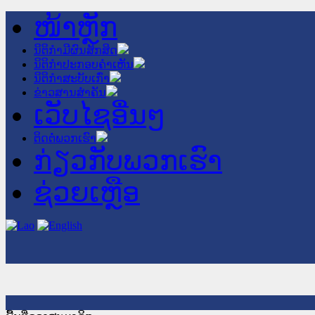
ໜ້າຫຼັກ
ນິຕິກໍາມີຜົນສັກສິດ
ນິຕິກໍາປະກອບຄໍາເຫັນ
ນິຕິກໍາສະບັບເກົ່າ
ຂ່າວສານສໍາຄັນ
ເວັບໄຊອື່ນໆ
ຕິດຕໍ່ພວກເຮົາ
ກ່ຽວກັບພວກເຮົາ
ຊ່ວຍເຫຼືອ