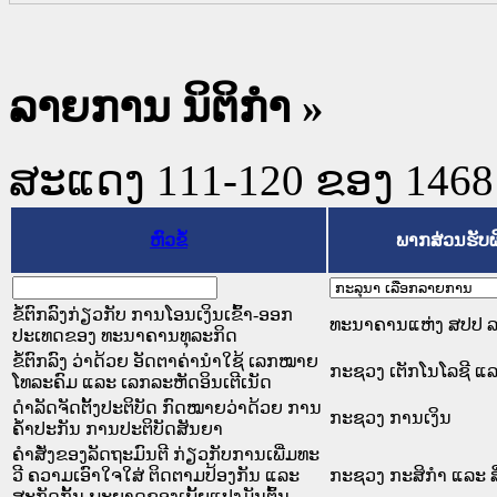
ລາຍການ ນິຕິກໍາ
»
ສະແດງ 111-120 ຂອງ 1468 ຜ
ຫົວຂໍ້
ພາກສ່ວນຮັບ
ຂໍ້ຕົກລົງກ່ຽວກັບ ການໂອນເງິນເຂົ້າ-ອອກ
ທະນາຄານແຫ່ງ ສປປ 
ປະເທດຂອງ ທະນາຄານທຸລະກິດ
ຂໍ້ຕົກລົງ ວ່າດ້ວຍ ອັດຕາຄ່ານຳໃຊ້ ເລກໝາຍ
ກະຊວງ ເຕັກໂນໂລຊີ ແ
ໂທລະຄົມ ແລະ ເລກລະຫັດອິນເຕີເນັດ
ດຳລັດຈັດຕັ້ງປະຕິບັດ ກົດໝາຍວ່າດ້ວຍ ການ
ກະຊວງ ການເງິນ
ຄ້ຳປະກັນ ການປະຕິບັດສັນຍາ
ຄໍາສັ່ງຂອງລັດຖະມົນຕີ ກ່ຽວກັບການເພີ່ມທະ
ວີ ຄວາມເອົາໃຈໃສ່ ຕິດຕາມປ້ອງກັນ ແລະ
ກະຊວງ ກະສິກຳ ແລະ ສ
ສະກັດກັ້ນ ພະຍາດຂອງເພັ້ຍແປງມັນຕົ້ນ