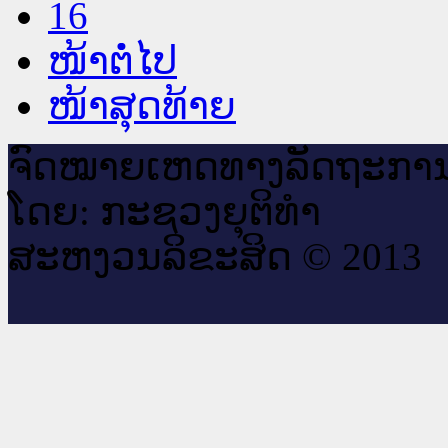
16
ໜ້າຕໍ່ໄປ
ໜ້າສຸດທ້າຍ
ຈົດ​ໝາຍ​ເຫດ​ທາງ​ລັດ​ຖະ​ກາ
ໂດຍ: ກະ​ຊວງຍຸ​ຕິ​ທຳ
ສະ​ຫງວນ​ລິ​ຂະ​ສິດ © 2013