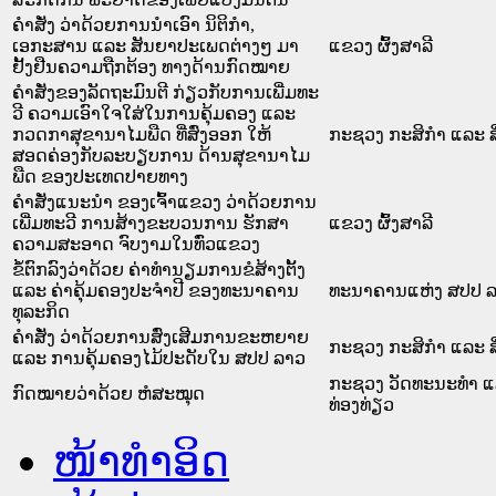
ຄຳສັ່ງ ວ່າດ້ວຍການນຳເອົາ ນິຕິກຳ,
ເອກະສານ ແລະ ສັນຍາປະເພດຕ່າງໆ ມາ
ແຂວງ ຜົ້ງສາລີ
ຢັ້ງຢືນຄວາມຖືກຕ້ອງ ທາງດ້ານກົດໝາຍ
ຄໍາສັ່ງຂອງລັດຖະມົນຕີ ກ່ຽວກັບການເພີ່ມທະ
ວີ ຄວາມເອົາໃຈໃສ່ໃນການຄຸ້ມຄອງ ແລະ
ກວດກາສຸຂານາໄມພືດ ທີ່ສົ່ງອອກ ໃຫ້
ກະຊວງ ກະສິກຳ ແລະ ສ
ສອດຄ່ອງກັບລະບຽບການ ດ້ານສຸຂານາໄມ
ພືດ ຂອງປະເທດປາຍທາງ
ຄຳສັ່ງແນະນຳ ຂອງເຈົ້າແຂວງ ວ່າດ້ວຍການ
ເພີ່ມທະວີ ການສ້າງຂະບວນການ ຮັກສາ
ແຂວງ ຜົ້ງສາລີ
ຄວາມສະອາດ ຈົບງາມໃນທົ່ວແຂວງ
ຂໍ້ຕົກລົງວ່າດ້ວຍ ຄ່າທໍານຽມການຂໍສ້າງຕັ້ງ
ແລະ ຄ່າຄຸ້ມຄອງປະຈໍາປີ ຂອງທະນາຄານ
ທະນາຄານແຫ່ງ ສປປ 
ທຸລະກິດ
ຄຳສັ່ງ ວ່າດ້ວຍການສົ່ງເສີມການຂະຫຍາຍ
ກະຊວງ ກະສິກຳ ແລະ ສ
ແລະ ການຄຸ້ມຄອງໄມ້ປະດັບໃນ ສປປ ລາວ
ກະຊວງ ວັດທະນະທຳ 
ກົດໝາຍວ່າດ້ວຍ ຫໍສະໝຸດ
ທ່ອງທ່ຽວ
ໜ້າທໍາອິດ