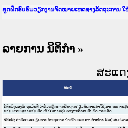
Ministry of Justice Lao PDR
ເຜີຍແຜ່ວັບໄຊຈົດໝາຍເຫດທາງລັດຖະການ ແລະ ແອັບກ
ກະຊວງຍຸຕິທຳ
ຊຸດຝຶກອົບຮົມວຽກງານຈົດໝາຍເຫດທາງລັດຖະການ ໃ
ກອງປະຊຸມທົບທວນຄືນການຈັດຕັ້ງປະຕິບັດວຽກງານຈ
ຝຶກອົບຮົມ ຜູ່ປະສານງານວຽກງານຈົດໝາຍເຫດທາງລັ
ຝຶກອົບຮົມ ຜູ່ປະສານງານວຽກງານຈົດໝາຍເຫດທາງລັດ
ເຜີຍແຜ່ແອັບກົດໝາຍລາວ ແລະ ເວັບໄຊຈົດໝາຍເຫດທ
ເຜີຍແຜ່ແອັບກົດໝາຍລາວ ແລະ ເວັບໄຊຈົດໝາຍເຫດທາ
ຍົກລະດັບວຽກງານຈົດໝາຍເຫດທາງລັດຖະການໃຫ້ຜູ້
ຊຸດຝຶກອົບຮົມວຽກງານຈົດໝາຍເຫດທາງລັດຖະການ ໃ
ລາຍການ ນິຕິກໍາ
»
ສະແດງ 
ຫົວຂໍ້
ຂໍ້ຕົກລົງຂອງລັດຖະມົນຕີ ວ່າດ້ວຍຫຼັກການພື້ນຖານກ່ຽວກັບການນໍາໃຊ້ ມາດຕະການສຸ
ນາໄມ ແລະ ສຸຂານາໄມພືດ ເຂົ້າໃນການຄຸ້ມຄອງຜະລິດຕະພັນພືດ ແລະ ສັດ
ຂໍຕົກລົງ ວ່າດ້ວຍ ລະບຽບການຂໍອະນຸຍາດ ນຳເຂົ້າ ແລະ ການຈຳໜ່າຍ ລົດຢູ່ ສປປ ລາວ