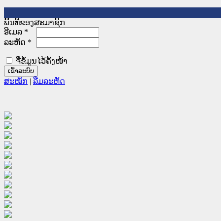
ພື້ນທີ່ຂອງສະມາຊິກ
ອີເມລ
*
ລະຫັດ
*
ຈື່ຂໍ້ມູນໄວ້ຄັ້ງໜ້າ
ສະໝັກ
|
ລືມລະຫັດ