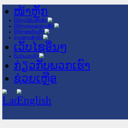
ໜ້າຫຼັກ
ນິຕິກໍາມີຜົນສັກສິດ
ນິຕິກໍາປະກອບຄໍາເຫັນ
ນິຕິກໍາສະບັບເກົ່າ
ຂ່າວສານສໍາຄັນ
ເວັບໄຊອື່ນໆ
ຕິດຕໍ່ພວກເຮົາ
ກ່ຽວກັບພວກເຮົາ
ຊ່ວຍເຫຼືອ