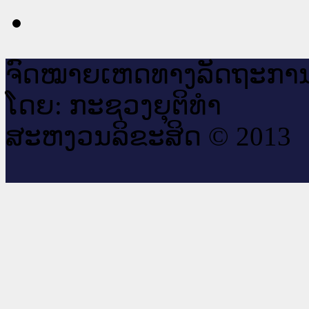
ຈົດ​ໝາຍ​ເຫດ​ທາງ​ລັດ​ຖະ​ກາ
ໂດຍ: ກະ​ຊວງຍຸ​ຕິ​ທຳ
ສະ​ຫງວນ​ລິ​ຂະ​ສິດ © 2013