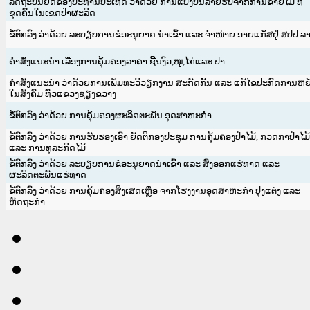
ລັດຖະບັນຍັດຂອງປະທານປະເທດ ວ່າດ້ວຍ ການແບ່ງປັນລາຍຮັບຈາກການຂາຍໄມ້ ທີ່
ຂຸດຄົ້ນໃນເຂດປ່າຜະລິດ
ຂໍ້ຕົກລົງ ວ່າດ້ວຍ ລະບຽບການຂໍອະນຸຍາດ ນຳເຂົ້າ ແລະ ຈຳໜ່າຍ ອາຍແກັສຢູ່ ສປປ ລ
ຄຳສັ່ງແນະນຳ ເລື່ອງການຄຸ້ມຄອງລາຄາ ຊີ້ນງົວ,ໝູ,ໄກ່ແລະ ປາ
ຄຳສັ່ງແນະນຳ ວ່າດ້ວຍການເພີ່ມທະວີວຽກງານ ສະກັດກັ້ນ ແລະ ແກ້ໄຂປະກົດການຫຍໍ້ທ
ໃນສັງຄົມ ທົ່ວແຂວງຊຽງຂວາງ
ຂໍ້ຕົກລົງ ວ່າດ້ວຍ ການຄຸ້ມຄອງຜະລິດຕະພັນ ອຸດສາຫະກຳ
ຂໍ້ຕົກລົງ ວ່າດ້ວຍ ການຮັບຮອງເອົາ ຍັດຕິກອງປະຊຸມ ການຄຸ້ມຄອງປ່າໄມ້, ກວດກາປ່າໄມ້
ແລະ ການທຸລະກິດໄມ້
ຂໍ້ຕົກລົງ ວ່າດ້ວຍ ລະບຽບການຂໍອະນຸຍາດນຳເຂົ້າ ແລະ ສົ່ງອອກແຮ່ທາດ ແລະ
ຜະລິດຕະພັນແຮ່ທາດ
ຂໍ້ຕົກລົງ ວ່າດ້ວຍ ການຄຸ້ມຄອງສິ່ງເສດເຫຼືອ ຈາກໂຮງງານອຸດສາຫະກຳ ປຸງແຕ່ງ ແລະ
ຫັດຖະກຳ