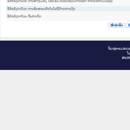
ຂໍ້ຕົກລົງວ່າດ້ວຍ ການສ້າງເມືອງ, ນະຄອນ ເປັນຕົວແບບດ້ານກິລາ-ກາຍຍະກຳມວນຊົນ
ຂໍ້ຕົກລົງວ່າດ້ວຍ ການທົດສອບເຕັກໂນໂລຊີດ້ານການເງິນ
ຂໍ້ຕົກລົງວ່າດ້ວຍ ຖິ່ນກຳເນີດ
ໜ້າທໍາອິດ
ໜ
ຈົດ​ໝາຍ​ເຫດ​ທ
ໂ
ສະ​ຫ