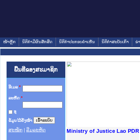
ໜ້າຫຼັກ
ນິຕິກໍາມີຜົນສັກສິດ
ນິຕິກໍາປະກອບຄໍາເຫັນ
ນິຕິກໍາສະບັບເກົ່າ
ຂ່
ພື້ນທີ່ຂອງສະມາຊິກ
ອີເມລ
*
ລະຫັດ
*
ຈື່
ຂໍ້ມູນໄວ້ຄັ້ງໜ້າ
ສະໝັກ
|
ລືມລະຫັດ
ງລັດຖະການໃຫ້ຜູ້ປະສານງານ
ງປະຕິບັດວຽກງານຈົດໝາຍເຫດ
ານຈົດໝາຍເຫດທາງລັດຖະການ
ານຈົດໝາຍເຫດທາງລັດຖະການ
ະ ເວັບໄຊຈົດໝາຍເຫດທາງ
ະ ເວັບໄຊຈົດໝາຍເຫດທາງ
ເຫດທາງລັດຖະການ ໃຫ້ຜູ້
ເຫດທາງລັດຖະການ ໃຫ້ຜູ້
Ministry of Justice Lao PDR
ານສັນຕິບານປະຊາຊົນ
ຄານຕຳຫຼວດປະຊາຊົນ
າຊົນ ພາກເໜືອ
ຊາຊົນ ພາກກາງ
າກເໜືອ
າກກາງ
ະການ
າກໃຕ້