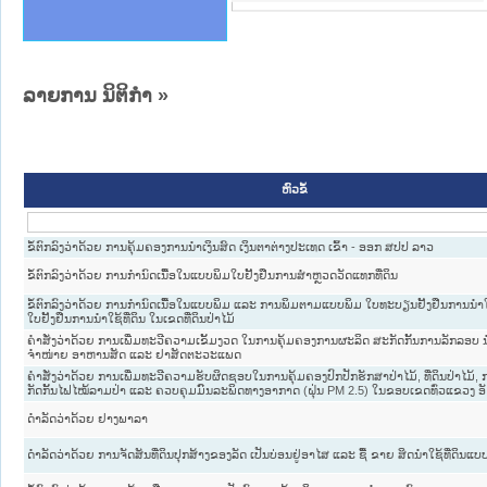
ລາຍການ ນິຕິກໍາ
»
ຫົວຂໍ້
ຂໍ້ຕົກລົງວ່າດ້ວຍ ການຄຸ້ມຄອງການນຳເງິນສົດ ເງິນຕາຕ່າງປະເທດ ເຂົ້າ - ອອກ ສປປ ລາວ
ຂໍ້ຕົກລົງວ່າດ້ວຍ ການກຳນົດເນື້ອໃນແບບພິມໃບຢັ້ງຢືນການສຳຫຼວດວັດແທກທີ່ດິນ
ຂໍ້ຕົກລົງວ່າດ້ວຍ ການກຳນົດເນື້ອໃນແບບພິມ ແລະ ການພິມຕາມແບບພິມ ໃບທະບຽນຢັ້ງຢືນການນຳໃຊ
ໃບຢັ້ງຢືນການນຳໃຊ້ທີ່ດິນ ໃນເຂດທີ່ດິນປ່າໄມ້
ຄຳສັ່ງວ່າດ້ວຍ ການເພີ່ມທະວີຄວາມເຂັ້ມງວດ ໃນການຄຸ້ມຄອງການຜະລິດ ສະກັດກັ້ນການລັກລອບ ນຳ
ຈຳໜ່າຍ ອາຫານສັດ ແລະ ຢາສັດຕະວະແພດ
ຄໍາສັ່ງວ່າດ້ວຍ ການເພີ່ມທະວີຄວາມຮັບຜິດຊອບໃນການຄຸ້ມຄອງປົກປັກຮັກສາປ່າໄມ້, ທີ່ດິນປ່າໄມ້,
ກັດກັ້ນໄຟໄໝ້ລາມປ່າ ແລະ ຄວບຄຸມມົົນລະພິດທາງອາກາດ (ຝຸ່ນ PM 2.5) ໃນຂອບເຂດທົ່ວແຂວງ ອ
ດຳລັດວ່າດ້ວຍ ຢາງພາລາ
ດຳລັດວ່າດ້ວຍ ການຈັດສັນທີ່ດິນປຸກສ້າງຂອງລັດ ເປັນບ່ອນຢູ່ອາໄສ ແລະ ຊື້ ຂາຍ ສິດນຳໃຊ້ທີ່ດິນແບ