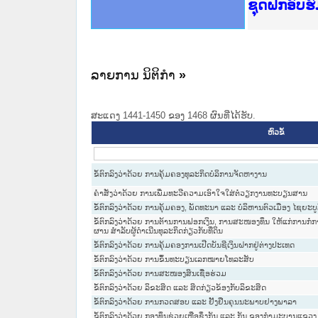
Ministry o
ເຜີຍແຜ່ວັ
ກະຊວງຍຸຕິ
ຊຸດຝຶກອົບ
ກອງປະຊຸມທ
ຝຶກອົບຮົມ
ຝຶກອົບຮົມ
ເຜີຍແຜ່ແອ
ເຜີຍແຜ່ແອ
ຍົກລະດັບວ
ຊຸດຝຶກອົບ
ລາຍການ ນິຕິກໍາ
»
ສະແດງ 1441-1450 ຂອງ 1468 ຜົນທີ່ໄດ້ຮັບ.
ຫົວຂໍ້
ຂໍ້ຕົກລົງວ່າດ້ວຍ ການຄຸ້ມຄອງທຸລະກິດບໍລິການຈັດຫາງານ
ຄຳສັ່ງວ່າດ້ວຍ ການເພີ່ມທະວີຄວາມເອົາໃຈໃສ່ຕໍ່ວຽກງານທະບຽນສານ
ຂໍ້ຕົກລົງວ່າດ້ວຍ ການຄຸ້ມຄອງ, ພັດທະນາ ແລະ ບໍລິຫານຕົວເມືອງ ໄຊຍະບູ
ຂໍ້ຕົກລົງວ່າດ້ວຍ ການຕ້ານການຟອກເງິນ, ການສະໜອງທຶນ ໃຫ້ແກ່ການກ
ຜານ ສຳລັບຜູ້ດຳເນີນທຸລະກິດກ່ຽວກັບທີ່ດິນ
ຂໍ້ຕົກລົງວ່າດ້ວຍ ການຄຸ້ມຄອງການເປີດບັນຊີເງິນຝາກຢູ່ຕ່າງປະເທດ
ຂໍ້ຕົກລົງວ່າດ້ວຍ ການຂຶ້ນທະບຽນເລກໝາຍໂທລະສັບ
ຂໍ້ຕົກລົງວ່າດ້ວຍ ການສະໜອງສິນເຊື່ອຮ່ວມ
ຂໍ້ຕົກລົງວ່າດ້ວຍ ລິຂະສິດ ແລະ ສິດກ່ຽວຂ້ອງກັບລິຂະສິດ
ຂໍ້ຕົກລົງວ່າດ້ວຍ ການກວດສອບ ແລະ ຢັ້ງຢືນຄຸນນະພາບຢາງພາລາ
ຂໍ້ຕົກລົງວ່າດ້ວຍ ກອງທຶນຊ່ວຍເຫຼືອຊຶ່ງກັນ ແລະ ກັນ ຂອງກຳມະບານແຂວງ