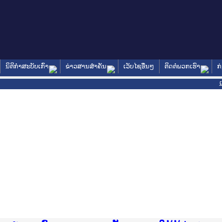
ນິຕິກໍາສະບັບເກົ່າ
ຂ່າວສານສໍາຄັນ
ເວັບໄຊອື່ນໆ
ຕິດຕໍ່ພວກເຮົາ
ກ