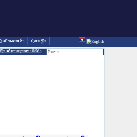
່ຽວກັບພວກເຮົາ
ຊ່ວຍເຫຼືອ
ເຊື່ອມຕໍ່ການຊອກຫານິຕິກຳ