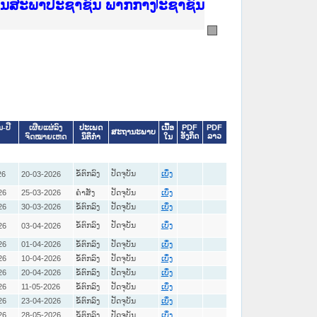
ີ່ ສະຖາບັນຍຸຕິທຳແຫ່ງຊາດ
ງານສະພາປະຊາຊົນ ພາກເໜືອ
ງລັດຖະການ
ັບ ພາກກາງ
ັບ ພາກໃຕ້
 ທີ່ ວິທະຍາຄານຕຳຫຼວດປະຊາຊົນ
ທີ່ ວິທະຍາຄານສັນຕິບານປະຊາຊົນ
້ນແຂວງພາກເໜືອ
ງານສະພາປະຊາຊົນ ພາກກາງ
ປະເພດ
ເນື້ອ
PDF
PDF
ນ-ປີ
ເຜີຍແຜ່ລົງ
ສະຖານະພາບ
ອັງກິດ
ລາວ
ນິຕິກໍາ
ໃນ
ຈົດໝາຍເຫດ
ຂໍ້ຕົກລົງ
ປັດຈຸບັນ
26
20-03-2026
ເບິ່ງ
26
25-03-2026
ຄໍາສັ່ງ
ປັດຈຸບັນ
ເບິ່ງ
26
30-03-2026
ຂໍ້ຕົກລົງ
ປັດຈຸບັນ
ເບິ່ງ
ຂໍ້ຕົກລົງ
ປັດຈຸບັນ
26
03-04-2026
ເບິ່ງ
26
01-04-2026
ຂໍ້ຕົກລົງ
ປັດຈຸບັນ
ເບິ່ງ
26
10-04-2026
ຂໍ້ຕົກລົງ
ປັດຈຸບັນ
ເບິ່ງ
26
20-04-2026
ຂໍ້ຕົກລົງ
ປັດຈຸບັນ
ເບິ່ງ
26
11-05-2026
ຂໍ້ຕົກລົງ
ປັດຈຸບັນ
ເບິ່ງ
26
23-04-2026
ຂໍ້ຕົກລົງ
ປັດຈຸບັນ
ເບິ່ງ
26
28-05-2026
ຂໍ້ຕົກລົງ
ປັດຈຸບັນ
ເບິ່ງ