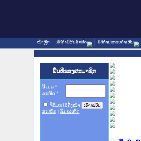
ໜ້າຫຼັກ
ນິຕິກໍາມີຜົນສັກສິດ
ນິຕິກໍາປະກອບຄໍາເຫັນ
ພື້ນທີ່ຂອງສະມາຊິກ
ອີເມລ
*
ລະຫັດ
*
ຈື່ຂໍ້ມູນໄວ້ຄັ້ງໜ້າ
ສະໝັກ
|
ລືມລະຫັດ