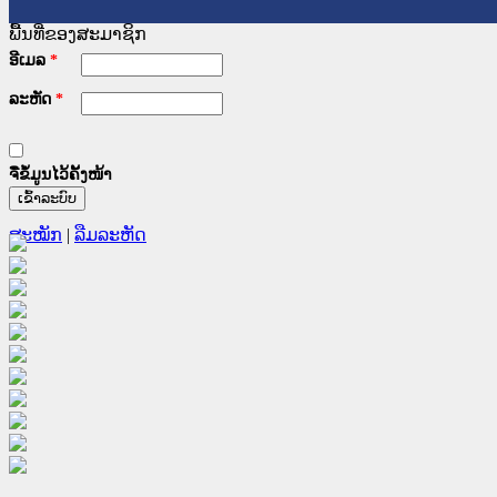
ພື້ນທີ່ຂອງສະມາຊິກ
ອີເມລ
*
ລະຫັດ
*
ຈື່ຂໍ້ມູນໄວ້ຄັ້ງໜ້າ
ສະໝັກ
|
ລືມລະຫັດ