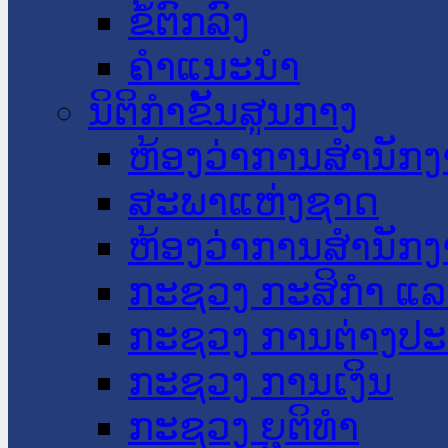
ຂໍ້ຕົກລົງ
ຄໍາແນະນໍາ
ນິຕິກໍາຂັ້ນສູນກາງ
ຫ້ອງວ່າການສໍານັ
ສະພາແຫ່ງຊາດ
ຫ້ອງວ່າການສຳນັກງ
ກະຊວງ ກະສິກຳ ແລະ
ກະຊວງ ການຕ່າງປ
ກະຊວງ ການເງິນ
ກະຊວງ ຍຸຕິທໍາ