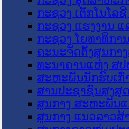
ກະຊວງ ເຕັກໂນໂລຊີ
ກະຊວງ ແຮງງານ ແລ
ກະຊວງ ໂຍທາທິການ 
ຄະນະຈັດຕັ້ງສູນກາງ
ທະນາຄານແຫ່ງ ສປ
ສະຫະພັນນັກຮົບເກົ
ສານປະຊາຊົນສູງສຸ
ສູນກາງ ສະຫະພັນແ
ສູນກາງ ແນວລາວສ້