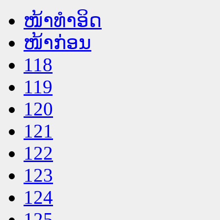
ໜ້າທໍາອິດ
ໜ້າກ່ອນ
118
119
120
121
122
123
124
125