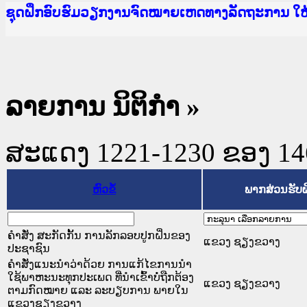
Ministry of Justice Lao PDR
ເຜີຍແຜ່ວັບໄຊຈົດໝາຍເຫດທາງລັດຖະການ ແລະ ແອັບກ
ກະຊວງຍຸຕິທຳ
ຊຸດຝຶກອົບຮົມວຽກງານຈົດໝາຍເຫດທາງລັດຖະການ ໃ
ກອງປະຊຸມທົບທວນຄືນການຈັດຕັ້ງປະຕິບັດວຽກງານຈ
ຝຶກອົບຮົມ ຜູ່ປະສານງານວຽກງານຈົດໝາຍເຫດທາງລັ
ຝຶກອົບຮົມ ຜູ່ປະສານງານວຽກງານຈົດໝາຍເຫດທາງລັດ
ເຜີຍແຜ່ແອັບກົດໝາຍລາວ ແລະ ເວັບໄຊຈົດໝາຍເຫດທ
ເຜີຍແຜ່ແອັບກົດໝາຍລາວ ແລະ ເວັບໄຊຈົດໝາຍເຫດທາ
ຍົກລະດັບວຽກງານຈົດໝາຍເຫດທາງລັດຖະການໃຫ້ຜູ້
ຊຸດຝຶກອົບຮົມວຽກງານຈົດໝາຍເຫດທາງລັດຖະການ ໃ
ລາຍການ ນິຕິກໍາ
»
ສະແດງ 1221-1230 ຂອງ 1468
ຫົວຂໍ້
ພາກສ່ວນຮັບ
ຄຳສັ່ງ ສະກັດກັ້ນ ການລັກລອບປູກຝິ່ນຂອງ
ແຂວງ ຊຽງຂວາງ
ປະຊາຊົນ
ຄຳສັ່ງແນະນຳວ່າດ້ວຍ ການແກ້ໄຂການນຳ
ໃຊ້ພາຫະນະທຸກປະເພດ ທີ່ນຳເຂົ້າບໍ່ຖືກຕ້ອງ
ແຂວງ ຊຽງຂວາງ
ຕາມກົດໝາຍ ແລະ ລະບຽບການ ພາຍໃນ
ແຂວງຊຽງຂວາງ