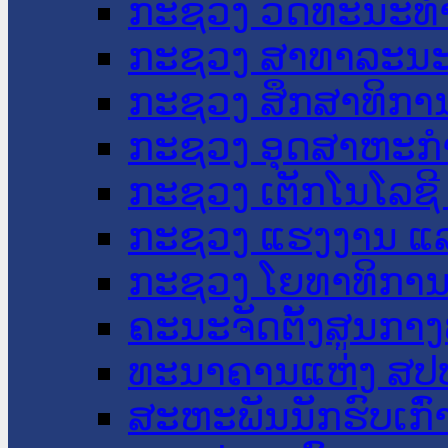
ກະຊວງ ວັດທະນະທຳ
ກະຊວງ ສາທາລະນະ
ກະຊວງ ສຶກສາທິການ
ກະຊວງ ອຸດສາຫະກຳ
ກະຊວງ ເຕັກໂນໂລຊີ
ກະຊວງ ແຮງງານ ແລ
ກະຊວງ ໂຍທາທິການ 
ຄະນະຈັດຕັ້ງສູນກາງ
ທະນາຄານແຫ່ງ ສປ
ສະຫະພັນນັກຮົບເກົ