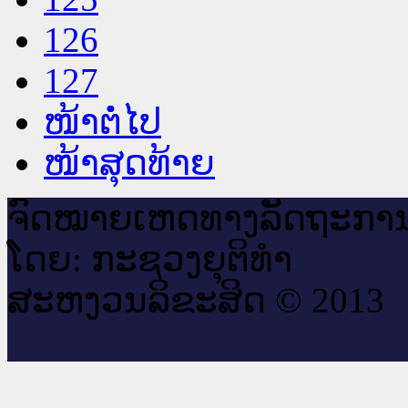
126
127
ໜ້າຕໍ່ໄປ
ໜ້າສຸດທ້າຍ
ຈົດ​ໝາຍ​ເຫດ​ທາງ​ລັດ​ຖະ​ກາ
ໂດຍ: ກະ​ຊວງຍຸ​ຕິ​ທຳ
ສະ​ຫງວນ​ລິ​ຂະ​ສິດ © 2013