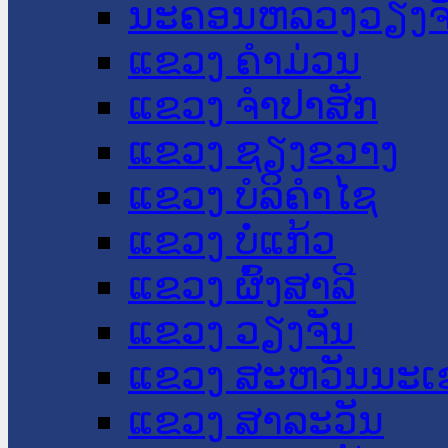
ນະ​ຄອນ​ຫລວງວຽງຈ
ແຂວງ ຄໍາມ່ວນ
ແຂວງ ຈໍາປາສັກ
ແຂວງ ຊຽງຂວາງ
ແຂວງ ບໍລິຄໍາໄຊ
ແຂວງ ບໍ່ແກ້ວ
ແຂວງ ຜົ້ງສາລີ
ແຂວງ ວຽງຈັນ
ແຂວງ ສະຫວັນນະເ
ແຂວງ ສາລະວັນ