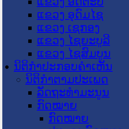
ແຂວງ ອັດຕະປື
ແຂວງ ອຸດົມໄຊ
ແຂວງ ເຊກອງ
ແຂວງ ໄຊຍະບູລີ
ແຂວງ ໄຊສົມບູນ
ນິຕິກໍາປະກອບຄໍາເຫັນ
ນິຕິກໍາຕາມປະເພດ
ລັດຖະທໍາມະນູນ
ກົດໝາຍ
ກົດໝາຍ