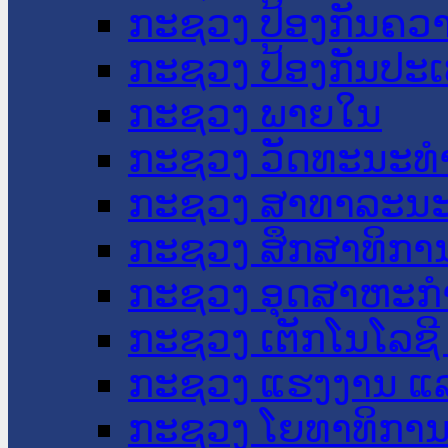
ກະຊວງ ປ້ອງກັນຄວ
ກະຊວງ ປ້ອງກັນປະ
ກະຊວງ ພາຍໃນ
ກະຊວງ ວັດທະນະທຳ
ກະຊວງ ສາທາລະນະ
ກະຊວງ ສຶກສາທິການ
ກະຊວງ ອຸດສາຫະກຳ
ກະຊວງ ເຕັກໂນໂລຊີ
ກະຊວງ ແຮງງານ ແລ
ກະຊວງ ໂຍທາທິການ 