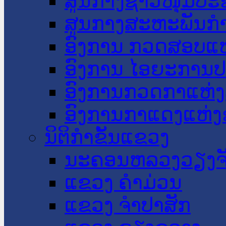
ສູນກາງຊາວໜຸ່ມປະ
ສູນກາງສະຫະພັນກ
ອົງການ ກວດສອບແຫ
ອົງການ ໄອຍະການປ
ອົງການກວດກາແຫ່ງ
ອົງການກາແດງແຫ່
ນິຕິກໍາຂັ້ນແຂວງ
ນະ​ຄອນ​ຫລວງວຽງຈ
ແຂວງ ຄໍາມ່ວນ
ແຂວງ ຈໍາປາສັກ