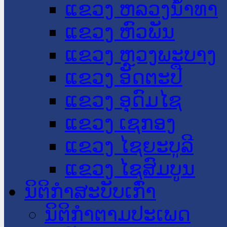
ແຂວງ ຫລວງນໍ້າທາ
ແຂວງ ຫົວພັນ
ແຂວງ ຫຼວງພະບາງ
ແຂວງ ອັດຕະປື
ແຂວງ ອຸດົມໄຊ
ແຂວງ ເຊກອງ
ແຂວງ ໄຊຍະບູລີ
ແຂວງ ໄຊສົມບູນ
ນິຕິກໍາສະບັບເກົ່າ
ນິຕິກຳຕາມປະເພດ