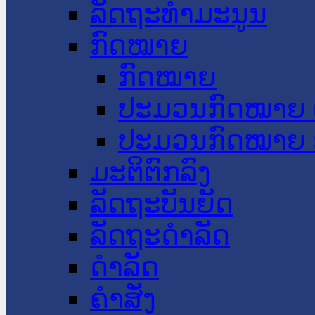
ລັດຖະທໍາມະນູນ
ກົດໝາຍ
ກົດໝາຍ
ປະມວນກົດໝາຍ 
ປະມວນກົດໝາຍ 
ມະຕິຕົກລົງ
ລັດຖະບັນຍັດ
ລັດຖະດໍາລັດ
ດໍາລັດ
ຄໍາສັ່ງ