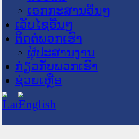
ເອກກະສານອື່ນໆ
ເວັບໄຊອື່ນໆ
ຕິດຕໍ່ພວກເຮົາ
ຜູ້ປະສານງານ
ກ່ຽວກັບພວກເຮົາ
ຊ່ວຍເຫຼືອ