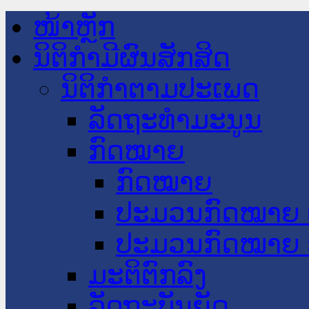
ໜ້າຫຼັກ
ນິຕິກໍາມີຜົນສັກສິດ
ນິຕິກໍາຕາມປະເພດ
ລັດຖະທໍາມະນູນ
ກົດໝາຍ
ກົດໝາຍ
ປະມວນກົດໝາຍ 
ປະມວນກົດໝາຍ 
ມະຕິຕົກລົງ
ລັດຖະບັນຍັດ