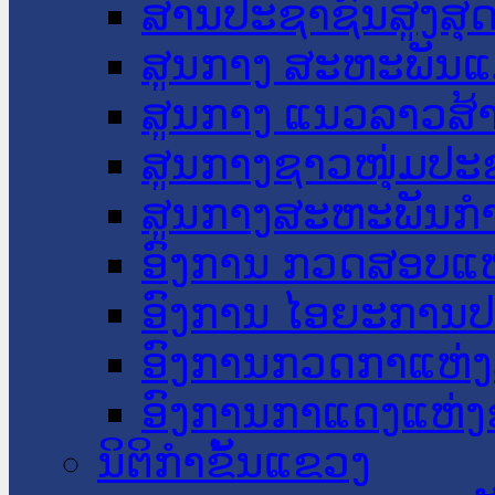
ສານປະຊາຊົນສູງສຸ
ສູນກາງ ສະຫະພັນແ
ສູນກາງ ແນວລາວສ້
ສູນກາງຊາວໜຸ່ມປະ
ສູນກາງສະຫະພັນກ
ອົງການ ກວດສອບແຫ
ອົງການ ໄອຍະການປ
ອົງການກວດກາແຫ່ງ
ອົງການກາແດງແຫ່
ນິຕິກໍາຂັ້ນແຂວງ