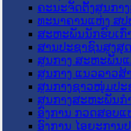
ຄະນະຈັດຕັ້ງສູນກາງ
ທະນາຄານແຫ່ງ ສປ
ສະຫະພັນນັກຮົບເກົ
ສານປະຊາຊົນສູງສຸ
ສູນກາງ ສະຫະພັນແ
ສູນກາງ ແນວລາວສ້
ສູນກາງຊາວໜຸ່ມປະ
ສູນກາງສະຫະພັນກ
ອົງການ ກວດສອບແຫ
ອົງການ ໄອຍະການປ