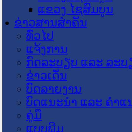
ແຂວງ ໄຊສົມບູນ
ຂ່າວສານສໍາຄັນ
​ທົ່ວ​ໄປ
ແຈ້ງການ
ກົດລະບຽບ ແລະ ລະບ
ຂ່າວເດັ່ນ
ບົດລາຍງານ
ບົດແນະນໍາ ແລະ ຄໍາແ
ຄູ່ມື
ແບບພີມ