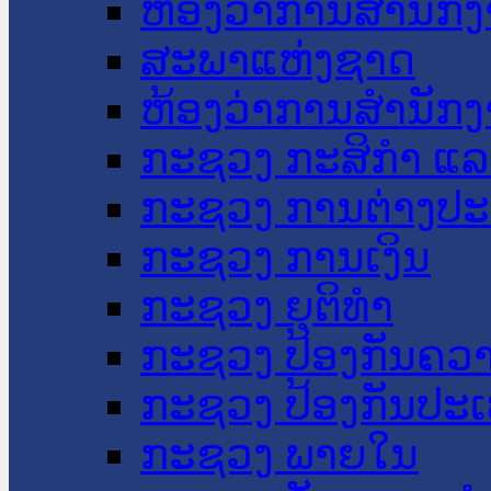
ຫ້ອງວ່າການສໍານັ
ສະພາແຫ່ງຊາດ
ຫ້ອງວ່າການສຳນັກງ
ກະຊວງ ກະສິກຳ ແລະ
ກະຊວງ ການຕ່າງປ
ກະຊວງ ການເງິນ
ກະຊວງ ຍຸຕິທໍາ
ກະຊວງ ປ້ອງກັນຄວ
ກະຊວງ ປ້ອງກັນປະ
ກະຊວງ ພາຍໃນ