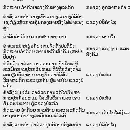
ກົດໝາຍ ວ່າດ້ວຍແຂ່ງຂັນທາງທຸລະກິດ
ກະຊວງ ອຸດສາຫະກຳ ແ
ຄຳສັ່ງແນະນຳ ຂອງເຈົ້າແຂວງ-ແຂວງບໍລິຄຳ
ໄຊ ກ່ຽວກັບການຄຸ້ມຄອງສາຍສົ່ງໄຟຟ້າແຮງ
ແຂວງ ບໍລິຄໍາໄຊ
ສູງ
ດຳລັດວ່າດ້ວຍ ເອກະສານທາງການ
ກະຊວງ ພາຍໃນ
ຄຳແນະນຳກ່ຽວກັບ ການຈັດຕັ້ງປະຕິບັດ
ກະຊວງ ແຮງງານ ແລະ 
ກົດໝາຍວ່າດ້ວຍ ການປະກັນສັງຄົມ (ສະບັບ
ສັງຄົມ
ປັບປຸງ)
ຂໍ້ຕົກລົງວ່າດ້ວຍ ມາດຕະການ ປັບໃໝຕໍ່ຜູ້
ລະເມີດການປູກກວ້ຍຫອມ ທີ່ບໍ່ຖືກຕ້ອງຕາມ
ລະບຽບກົດໝາຍ ຂອງບັນດາບໍລິສັດ,
ແຂວງ ບໍ່ແກ້ວ
ວິສາຫະກິດ ແລະ ບຸກຄົນ ຢຸູ່ພາຍໃນ ແຂວງບໍ່
ແກ້ວ
ຄຳສັ່ງເພີ່ມເຕີມ ວ່າດ້ວຍການແກ້ໄຂບັນຫາ
ການປູກກ້ວຍຫອມ ໃສ່ເນື້ອທີ່ນາ ແລະ ເຂດ
ແຂວງ ບໍ່ແກ້ວ
ຊົນລະປະທານ ຢູ່ແຂວງບໍ່ແກ້ວ
ກົດໝາຍ ວ່າດ້ວຍ ການຕ້ານ ແລະ ສະກັດກັ້ນ
ກະຊວງ ເຕັກໂນໂລຊີ ແ
ອາຊະຍາກຳທາງລະບົບຄອມພິວເຕີ
ຄຳສັ່ງແນະນຳ ວ່າດ້ວຍຢຸດຕິການຕັ້ງສະນຳ
ແຂວງ ບໍລິຄໍາໄຊ