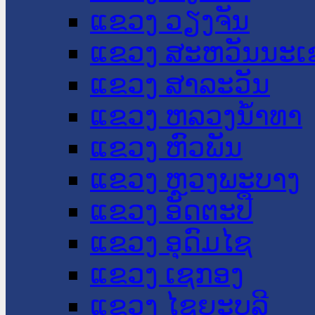
ແຂວງ ວຽງຈັນ
ແຂວງ ສະຫວັນນະເ
ແຂວງ ສາລະວັນ
ແຂວງ ຫລວງນໍ້າທາ
ແຂວງ ຫົວພັນ
ແຂວງ ຫຼວງພະບາງ
ແຂວງ ອັດຕະປື
ແຂວງ ອຸດົມໄຊ
ແຂວງ ເຊກອງ
ແຂວງ ໄຊຍະບູລີ