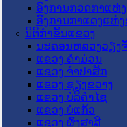
ອົງການກວດກາແຫ່ງ
ອົງການກາແດງແຫ່
ນິຕິກໍາຂັ້ນແຂວງ
ນະ​ຄອນ​ຫລວງວຽງຈ
ແຂວງ ຄໍາມ່ວນ
ແຂວງ ຈໍາປາສັກ
ແຂວງ ຊຽງຂວາງ
ແຂວງ ບໍລິຄໍາໄຊ
ແຂວງ ບໍ່ແກ້ວ
ແຂວງ ຜົ້ງສາລີ