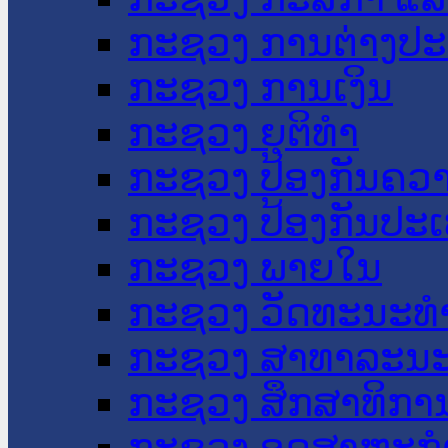
ກະຊວງ ການຕ່າງປ
ກະຊວງ ການເງິນ
ກະຊວງ ຍຸຕິທໍາ
ກະຊວງ ປ້ອງກັນຄວ
ກະຊວງ ປ້ອງກັນປະ
ກະຊວງ ພາຍໃນ
ກະຊວງ ວັດທະນະທຳ
ກະຊວງ ສາທາລະນະ
ກະຊວງ ສຶກສາທິການ
ກະຊວງ ອຸດສາຫະກຳ