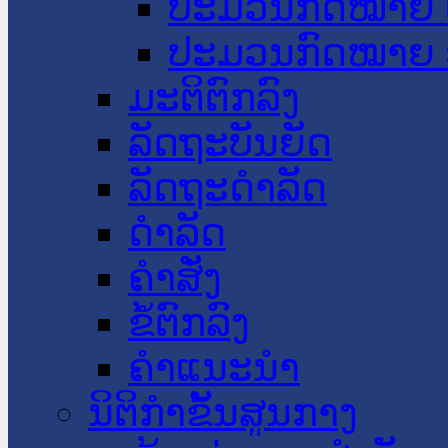
ປະມວນກົດໝາຍ 
ປະມວນກົດໝາຍ 
ມະຕິຕົກລົງ
ລັດຖະບັນຍັດ
ລັດຖະດໍາລັດ
ດໍາລັດ
ຄໍາສັ່ງ
ຂໍ້ຕົກລົງ
ຄໍາແນະນໍາ
ນິຕິກຳຂັ້ນສູນກາງ