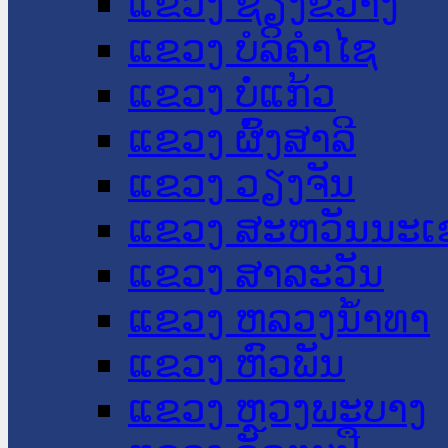
ແຂວງ ຊຽງຂວາງ
ແຂວງ ບໍລິຄໍາໄຊ
ແຂວງ ບໍ່ແກ້ວ
ແຂວງ ຜົ້ງສາລີ
ແຂວງ ວຽງຈັນ
ແຂວງ ສະຫວັນນະເ
ແຂວງ ສາລະວັນ
ແຂວງ ຫລວງນໍ້າທາ
ແຂວງ ຫົວພັນ
ແຂວງ ຫຼວງພະບາງ