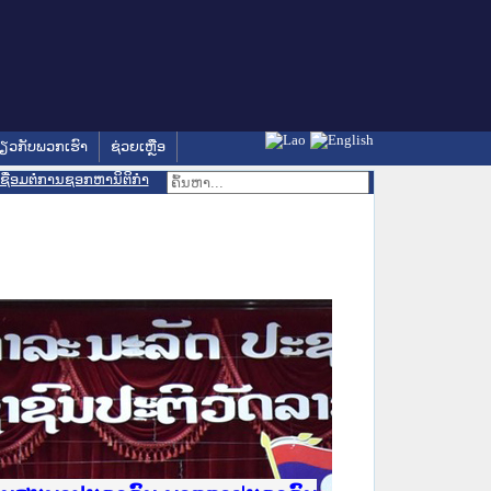
່ຽວກັບພວກເຮົາ
ຊ່ວຍເຫຼືອ
ເຊື່ອມຕໍ່ການຊອກຫານິຕິກຳ