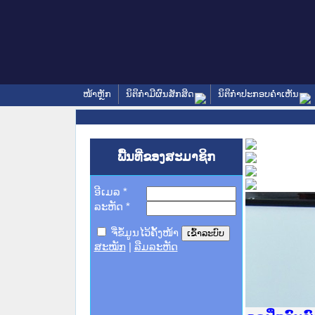
ໜ້າຫຼັກ
ນິຕິກໍາມີຜົນສັກສິດ
ນິຕິກໍາປະກອບຄໍາເຫັນ
ພື້ນທີ່ຂອງສະມາຊິກ
ອີເມລ
*
ລະຫັດ
*
ຈື່ຂໍ້ມູນໄວ້ຄັ້ງໜ້າ
ສະໝັກ
|
ລືມລະຫັດ