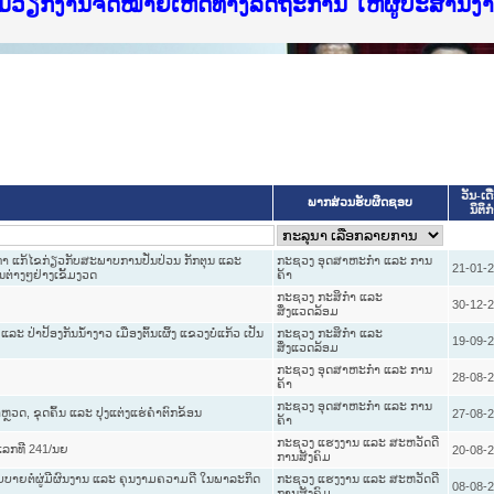
f Justice Lao PDR
ບໄຊຈົດໝາຍເຫດທາງລັດຖະການ ແລະ ແອັບກົດໝາຍລາວ ທ
ທຳ
ຮົມວຽກງານຈົດໝາຍເຫດທາງລັດຖະການ ໃຫ້ຜູ້ປະສານ
ົບທວນຄືນການຈັດຕັ້ງປະຕິບັດວຽກງານຈົດໝາຍເຫດທາ
 ຜູ່ປະສານງານວຽກງານຈົດໝາຍເຫດທາງລັດຖະການ ສຳລ
 ຜູ່ປະສານງານວຽກງານຈົດໝາຍເຫດທາງລັດຖະການ ສຳລ
ັບກົດໝາຍລາວ ແລະ ເວັບໄຊຈົດໝາຍເຫດທາງລັດຖະການ
ັບກົດໝາຍລາວ ແລະ ເວັບໄຊຈົດໝາຍເຫດທາງລັດຖະການ 
ຽກງານຈົດໝາຍເຫດທາງລັດຖະການໃຫ້ຜູ້ປະສານງານຂັ
ຮົມວຽກງານຈົດໝາຍເຫດທາງລັດຖະການ ໃຫ້ຜູ້ປະສານ
ວັນ-ເດ
ພາກສ່ວນຮັບຜິດຊອບ
ນິຕິກ
ກາ ແກ້ໄຂກ່ຽວກັບສະພາບການປັ່ນປ່ວນ ກັກຕຸນ ແລະ
ກະຊວງ ອຸດສາຫະກຳ ແລະ ການ
21-01-
່າງໆຢ່າງເຂັ້ມງວດ
ຄ້າ
ກະຊວງ ກະສິກຳ ແລະ
30-12-
ສິ່ງແວດລ້ອມ
ະ ປ່າປ້ອງກັນນ້ຳງາວ ເມືອງຕົ້ນເຜິ້ງ ແຂວງບໍ່ແກ້ວ ເປັນ
ກະຊວງ ກະສິກຳ ແລະ
19-09-
ສິ່ງແວດລ້ອມ
ກະຊວງ ອຸດສາຫະກຳ ແລະ ການ
28-08-
ຄ້າ
ກະຊວງ ອຸດສາຫະກຳ ແລະ ການ
ວດ, ຂຸດຄົ້ນ ແລະ ປຸງແຕ່ງແຮ່ຄຳຕົກຂ້ອນ
27-08-
ຄ້າ
ກະຊວງ ແຮງງານ ແລະ ສະຫວັດດີ
 ເລກທີ 241/ນຍ
20-08-
ການສັງຄົມ
ໂບບາຍຕໍ່ຜູ່ມີຜົນງານ ແລະ ຄຸນງາມຄວາມດີ ໃນພາລະກິດ
ກະຊວງ ແຮງງານ ແລະ ສະຫວັດດີ
08-08-
ການສັງຄົມ