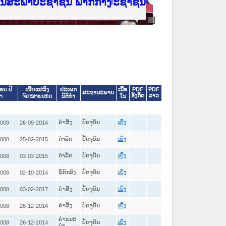
ີ່ ສະຖາບັນຍຸຕິທຳແຫ່ງຊາດ
ງານສະພາປະຊາຊົນ ພາກເໜືອ
ງລັດຖະການ
ັບ ພາກກາງ
ັບ ພາກໃຕ້
 ທີ່ ວິທະຍາຄານຕຳຫຼວດປະຊາຊົນ
ທີ່ ວິທະຍາຄານສັນຕິບານປະຊາຊົນ
້ນແຂວງພາກເໜືອ
ງານສະພາປະຊາຊົນ ພາກກາງ
ປະເພດ
ເນື້ອ
PDF
PDF
ືອນ-ປີ
ເຜີຍແຜ່ລົງ
ສະຖານະພາບ
ອັງກິດ
ລາວ
ນິຕິກໍາ
ໃນ
ໍາ
ຈົດໝາຍເຫດ
ຄໍາສັ່ງ
ປັດຈຸບັນ
2009
26-09-2014
ເບິ່ງ
ດໍາລັດ
ປັດຈຸບັນ
2008
25-02-2015
ເບິ່ງ
ດໍາລັດ
ປັດຈຸບັນ
2008
03-03-2015
ເບິ່ງ
ຂໍ້ຕົກລົງ
ປັດຈຸບັນ
2008
02-10-2014
ເບິ່ງ
ຄໍາສັ່ງ
ປັດຈຸບັນ
2008
03-02-2017
ເບິ່ງ
ຄໍາສັ່ງ
ປັດຈຸບັນ
2008
26-12-2014
ເບິ່ງ
ຄໍາແນະ
ປັດຈຸບັນ
2008
26-12-2014
ເບິ່ງ
ນໍາ