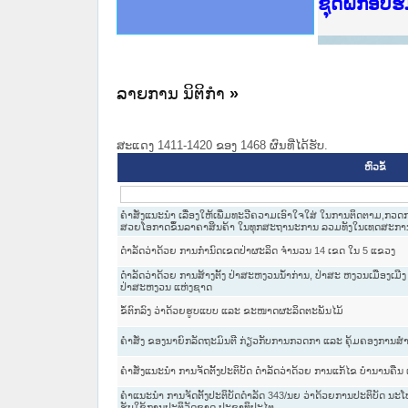
Ministry o
ເຜີຍແຜ່ວັ
ກະຊວງຍຸຕິ
ຊຸດຝຶກອົບ
ກອງປະຊຸມທ
ຝຶກອົບຮົມ
ຝຶກອົບຮົມ
ເຜີຍແຜ່ແອ
ເຜີຍແຜ່ແອ
ຍົກລະດັບວ
ຊຸດຝຶກອົບ
ລາຍການ ນິຕິກໍາ
»
ສະແດງ 1411-1420 ຂອງ 1468 ຜົນທີ່ໄດ້ຮັບ.
ຫົວຂໍ້
ຄຳສັ່ງແນະນຳ ເລື່ອງໃຫ້ເພີ່ມທະວີຄວາມເອົາໃຈໃສ່ ໃນການຕິດຕາມ,ກວດ
ສວຍໂອກາດຂຶ້ນລາຄາສິນຄ້າ ໃນທຸກສະຖານະການ ລວມທັງໃນເທດສະການຕ
ດຳລັດວ່າດ້ວຍ ການກຳນົດເຂດປ່າຜະລິດ ຈຳນວນ 14 ເຂດ ໃນ 5 ແຂວງ
ດຳລັດວ່າດ້ວຍ ການສ້າງຕັ້ງ ປ່າສະຫງວນນ້ຳກ່ານ, ປ່າສະ ຫງວນເມືອງເມີງ ແລ
ປ່າສະຫງວນ ແຫ່ງຊາດ
ຂໍ້ຕົກລົງ ວ່າດ້ວຍຮູບແບບ ແລະ ຂະໜາດຜະລິດຕະພັນໄມ້
ຄຳສັ່ງ ຂອງນາຍົກລັດຖະມົນຕີ ກ່ຽວກັບການກວດກາ ແລະ ຄຸ້ມຄອງການສຳຫຼ
ຄໍາສັ່ງແນະນໍາ ການຈັດຕັ້ງປະຕິບັດ ດໍາລັດວ່າດ້ວຍ ການແກ້ໄຂ ບໍານານຄືນ
ຄໍາແນະນໍາ ການຈັດຕັ້ງປະຕິບັດດໍາລັດ 343/ນຍ ວ່າດ້ວຍການປະຕິບັດ ນະ
ຮັບໃຊ້ການປະຕິວັດຊາດ ປະຊາທິປະໄຕ