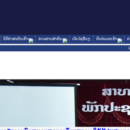
ນິຕິກໍາສະບັບເກົ່າ
ຂ່າວສານສໍາຄັນ
ເວັບໄຊອື່ນໆ
ຕິດຕໍ່ພວກເຮົາ
ກ