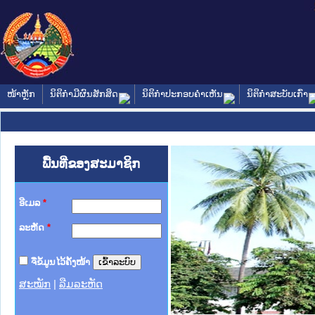
ໜ້າຫຼັກ
ນິຕິກໍາມີຜົນສັກສິດ
ນິຕິກໍາປະກອບຄໍາເຫັນ
ນິຕິກໍາສະບັບເກົ່າ
ພື້ນທີ່ຂອງສະມາຊິກ
ອີເມລ
*
ລະຫັດ
*
ຈື່ຂໍ້ມູນໄວ້ຄັ້ງໜ້າ
ສະໝັກ
|
ລືມລະຫັດ