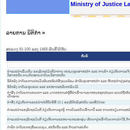
ງລັດຖະການໃຫ້ຜູ້ປະສານງານ
ງປະຕິບັດວຽກງານຈົດໝາຍເຫດ
ານຈົດໝາຍເຫດທາງລັດຖະການ
ານຈົດໝາຍເຫດທາງລັດຖະການ
ະ ເວັບໄຊຈົດໝາຍເຫດທາງ
ະ ເວັບໄຊຈົດໝາຍເຫດທາງ
ເຫດທາງລັດຖະການ ໃຫ້ຜູ້
ເຫດທາງລັດຖະການ ໃຫ້ຜູ້
Ministry of Justice 
ານສັນຕິບານປະຊາຊົນ
ຄານຕຳຫຼວດປະຊາຊົນ
າຊົນ ພາກເໜືອ
ຊາຊົນ ພາກກາງ
າກເໜືອ
າກກາງ
ະການ
າກໃຕ້
ລາຍການ ນິຕິກໍາ
»
ສະແດງ 91-100 ຂອງ 1468 ຜົນທີ່ໄດ້ຮັບ.
ຫົວຂໍ້
ຄຳແນະນຳເພີ່ມເຕີມ ຂອງລັດຖະມົນຕີວ່າການ ກະຊວງອຸດສາຫະກຳ ແລະ ການຄ້າ ກ່ຽວກັບການແຈ້ງ
ວິສາຫະກິດ ຕາມກົດໝາຍວ່າດ້ວຍວິສາຫະກິດ
ຂໍ້ຕົກລົງ ວ່າດ້ວຍການປະເມີນຜົນກະທົບຕໍ່ສິ່ງແວດລ້ອມ ສຳລັບອຸດສາຫະກຳ ແລະ ຫັດຖະກຳປຸງແຕ່ງ
ຂໍ້ຕົກລົງ ວ່າດ້ວຍຮູບແບບ ແລະ ຂະໜາດຜະລິດຕະພັນໄມ້
ຄຳສັ່ງ ວ່າດ້ວຍການກວດກາ ແລະ ມາດຕະຖານຕໍ່ຜູ້ທີ່ນຳເຂົ້າຍານພາຫະນະທຸກປະເພດ ແບບບໍ່ຖືກຕ້ອງ
ເປົ້າໝາຍ
ຄຳສັ່ງ ກ່ຽວກັບການແນະນຳປະຕິບັດຂໍ້ທີ 10.1 ຂອງຂໍ້ຕົກລົງສະບັບ ເລກທີ32/ນຍ
ຄໍາແນະນໍາຂອງລັດຖະມົນຕີ ກ່ຽວກັບການຊຸກຍູ້ ການບົວລະບັດເຂົ້ານາປີ ແລະ ການກະກຽມການຜະລ
ຄໍາແນະນໍາຂອງລັດຖະມົນຕີ ກ່ຽວກັັບການຂະຫຍາຍກະເສດສຸມ ເຮັດນາປູກເຂົ້າດ້ວຍການນໍາໃຊ້ ກ້
ດຳລັດ ວ່າດ້ວຍກອງທຶນຄວບຄຸມ, ສະກັດກັ້ນ ແລະ ຕ້ານຢາເສບຕິດ