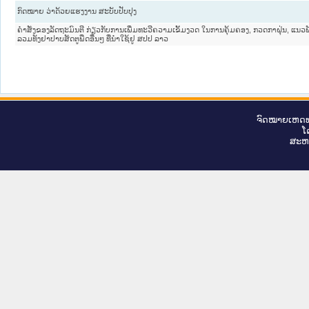
ກົດ​ໝາຍ ວ່າ​ດ້ວຍ​ແຮງ​ງານ ສະ​ບັບ​ປັບ​ປຸງ
ຄໍາສັ່ງຂອງລັດຖະມົນຕີ ກ່ຽວກັບການເພີ່ມທະວີຄວາມເຂັ້ມງວດ ໃນການຄຸ້ມຄອງ, ກວດກາຝຸ່ນ, ແນວ
ລວມທັງຢາປາບສັດຕູພືດອື່ນໆ ທີ່ນໍາໃຊ້ຢູ ສປປ ລາວ
ຈົດ​ໝາຍ​ເຫດ​ທ
ໂ
ສະ​ຫ