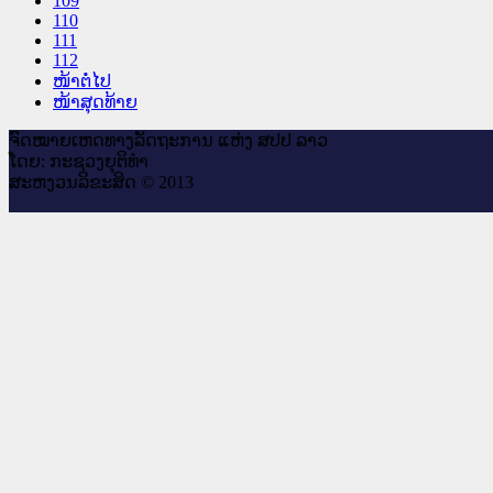
109
110
111
112
ໜ້າຕໍ່ໄປ
ໜ້າສຸດທ້າຍ
ຈົດ​ໝາຍ​ເຫດ​ທາງ​ລັດ​ຖະ​ການ ແຫ່ງ ສ​ປ​ປ ລາວ
ໂດຍ: ກະ​ຊວງຍຸ​ຕິ​ທຳ
ສະ​ຫງວນ​ລິ​ຂະ​ສິດ © 2013