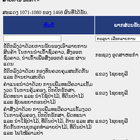
ສະແດງ 1071-1080 ຂອງ 1468 ຜົນທີ່ໄດ້ຮັບ.
ຫົວຂໍ້
ພາກສ່ວນຮັ
ຂໍ້ຕົກລົງວ່າດ້ວຍການຮັບຮອງເອົາລາຍການ
ສິນຄ້າ ໃນການນໍາເຂົ້າຊົ່ວຄາວ, ສົ່ງອອກ
ກະຊວງ ອຸດສາຫະກຳ 
ຊົ່ວຄາວ, ນໍາເຂົ້າເພື່ອສົ່ງອອກຕໍ່ ແລະ ຜ່ານ
ແດນ
ຂໍ້ຕົກລົງວ່າດ້ວຍ ກອງທຶນຄວບຄຸມສະກັດກັ້ນ
ແຂວງ ໄຊຍະບູລີ
ແລະ ຕ້ານຢາເສບຕິດ
ຄໍາແນະນໍາວ່າດ້ວຍ ການເພີ່ມທະວີຄວາມເຂັ້ມ
ງວດ ໃນການຄຸ້ມຄອງ, ປົກປັກຮັກສາ,
ແຂວງ ໄຊຍະບູລີ
ພັດທະນາ ແລະ ນໍາໃຊ້ປ່າໄມ້, ທີ່ດິນປ່າໄມ້
ແລະ ຊັບພະຍາກອນປ່າໄມ້
ຄໍ່າສັ່ງວ່າດ້ວຍ ການເພີ່ມທະວີຄວາມເຂັ້ມງວດ
ໃນການຄຸ້ມຄອງ, ປົກປັກຮັກສາ, ພັດທະນາ
ແລະ ນໍາໃຊ້ປ່າໄມ້, ທີ່ດິນປ່າໄມ້, ຕ້ານ ແລະ ສະ
ແຂວງ ໄຊຍະບູລີ
ກັດກັ້ນການບຸກລຸກທໍາລາຍປ່າໄມ້, ທີ່ດິນປ່າໄມ້
ແລະ ໄຟໄໝ້ລາມປ່າ