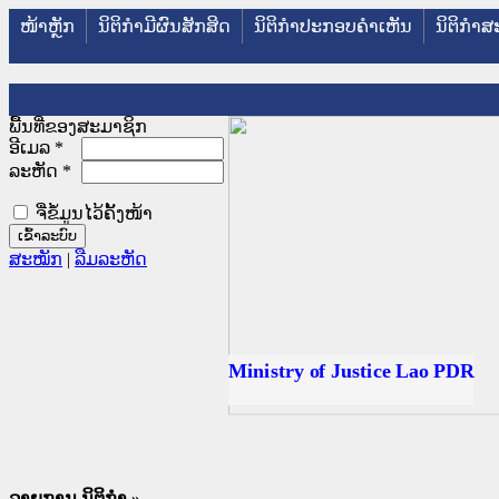
ໜ້າຫຼັກ
ນິຕິກໍາມີຜົນສັກສິດ
ນິຕິກໍາປະກອບຄໍາເຫັນ
ນິຕິກໍາສ
ພື້ນທີ່ຂອງສະມາຊິກ
ອີເມລ
*
ລະຫັດ
*
ຈື່ຂໍ້ມູນໄວ້ຄັ້ງໜ້າ
ສະໝັກ
|
ລືມລະຫັດ
ັດຖະການໃຫ້ຜູ້ປະສານງານ
ປະຕິບັດວຽກງານຈົດໝາຍເຫດ
ນຈົດໝາຍເຫດທາງລັດຖະການ
ນຈົດໝາຍເຫດທາງລັດຖະການ
 ເວັບໄຊຈົດໝາຍເຫດທາງ
 ເວັບໄຊຈົດໝາຍເຫດທາງ
ຫດທາງລັດຖະການ ໃຫ້ຜູ້
ຫດທາງລັດຖະການ ໃຫ້ຜູ້
Ministry of Justice Lao PDR
ນສັນຕິບານປະຊາຊົນ
ານຕຳຫຼວດປະຊາຊົນ
ຊົນ ພາກເໜືອ
າຊົນ ພາກກາງ
ກເໜືອ
ກາງ
ການ
ໃຕ້
ລາຍການ ນິຕິກໍາ
»