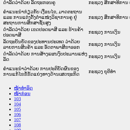
ດຳລັດວ່າດ້ວຍ ລັດຖະກອນຄູ
ກະຊວງ ສຶກສາທິການ 
ຄຳແນະນຳກ່ຽວກັບ ເງື່ອນໄຂ, ມາດຕະຖານ
ແລະ ການແຕ່ງຕັ້ງຕຳແໜ່ງວິຊາການຄູ ຢູ່
ກະຊວງ ສຶກສາທິການ 
ສະຖານການສຶກສາຊັ້ນສູງ
ດຳລັດວ່າດ້ວຍ ເຂດປອດພາສີ ແລະ ຮ້ານຄ້າ
ກະຊວງ ການເງິນ
ປອດພາສີ
ລັດຖະບັນຍັດຂອງປະທານປະເທດ ວ່າດ້ວຍ
ກະຊວງ ການເງິນ
ລາຍການສິນຄ້າ ແລະ ອັດຕາພາສີຂາອອກ
ດຳລັດວ່າດ້ວຍ ການສ້າງແຜນງົບປະມານແຫ່ງ
ກະຊວງ ການເງິນ
ລັດ
ຄໍາແນະນໍາວ່າດ້ວຍ ການປະຕິບັດຜົນຂອງ
ກະຊວງ ຍຸຕິທໍາ
ການແກ້ໄຂຂໍ້ຂັດແຍ່ງທາງດ້ານເສດຖະກິດ
ໜ້າທໍາອິດ
ໜ້າກ່ອນ
103
104
105
106
107
108