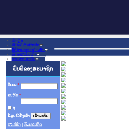
ໜ້າຫຼັກ
ນິຕິກໍາມີຜົນສັກສິດ
ນິຕິກໍາປະກອບຄໍາເຫັນ
ນິຕິກໍາສະບັບເກົ່າ
ຂ່າວສານສໍາຄັນ
ເວັບໄຊອື່ນໆ
ຕິດຕໍ່ພວກເຮົາ
ພື້ນທີ່ຂອງສະມາຊິກ
ກ່ຽວກັບພວກເຮົາ
ຊ່ວຍເຫຼືອ
ອີເມລ
*
ລະຫັດ
*
ຈື່
ຂໍ້ມູນໄວ້ຄັ້ງໜ້າ
ສະໝັກ
|
ລືມລະຫັດ