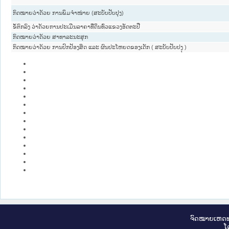
ກົດໝາຍວ່າດ້ວຍ ການພິມຈຳໜ່າຍ (ສະບັບປັບປຸງ)
ຂໍ້ຕົກລົງ ວ່າດ້ວຍການປະເມີນລາຄາທີ່ດິນທົ່ວແຂວງອັດຕະປື
ກົດໝາຍວ່າດ້ວຍ ສາທາລະນະສຸກ
ກົດໝາຍວ່າດ້ວຍ ການປົກປ້ອງສິດ ແລະ ຜົນປະໂຫຍດຂອງເດັກ ( ສະບັບປັບປງຸ )
ຈົດ​ໝາຍ​ເຫດ​ທ
ໂ