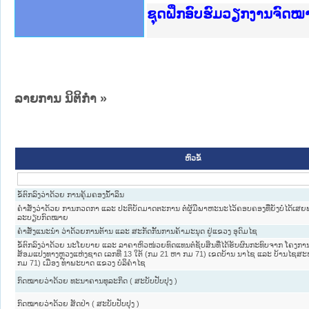
Ministry of Justice Lao
ເຜີຍແຜ່ວັບໄຊຈົດໝາຍເຫດທ
ກະຊວງຍຸຕິທຳ
ຊຸດຝຶກອົບຮົມວຽກງານຈົດ
ກອງປະຊຸມທົບທວນຄືນການຈັ
ຝຶກອົບຮົມ ຜູ່ປະສານງານວ
ຝຶກອົບຮົມ ຜູ່ປະສານງານວ
ເຜີຍແຜ່ແອັບກົດໝາຍລາວ ແ
ເຜີຍແຜ່ແອັບກົດໝາຍລາວ ແ
ຍົກລະດັບວຽກງານຈົດໝາຍເ
ຊຸດຝຶກອົບຮົມວຽກງານຈົດ
ລາຍການ ນິຕິກໍາ
»
ຫົວຂໍ້
ຂໍ້ຕົກລົງວ່າດ້ວຍ ການຄຸ້ມຄອງນໍ້້ຳລິນ
ຄຳສັ່ງວ່າດ້ວຍ ການກວດກາ ແລະ ປະຕິບັດມາດຕະການ ຕໍ່ຜູ້ມີພາຫະນະໄວ້ຄອບຄອງທີ່ຍັງບໍ່ໄດ້ເ
ລະບຽບກົດໝາຍ
ຄຳສັ່ງແນະນຳ ວ່າດ້ວຍການຕ້ານ ແລະ ສະກັດກັ້ນການຄ້າມະນຸດ ຢູ່ແຂວງ ອຸດົມໄຊ
ຂໍ້ຕົກລົງວ່າດ້ວຍ ນະໂຍບາຍ ແລະ ລາຄາຫົວໜ່ວຍທົດແທນຕໍ່ຊັບສິນທີ່ໄດ້ຮັບຜົນກະທົບຈາກ ໂຄງກາ
ສ້ອມແປງທາງຫຼວງແຫ່ງຊາດ ເລກທີ 13 ໃຕ້ (ກມ 21 ຫາ ກມ 71) ເຂດບ້ານ ນາໄຊ ແລະ ບ້ານໄຊສະ
ກມ 71) ເມືອງ ທ່າພະບາດ ແຂວງ ບໍລິຄຳໄຊ
ກົດໝາຍວ່າດ້ວຍ ທະນາຄານທຸລະກິດ ( ສະບັບປັບປຸງ )
ກົດໝາຍວ່າດ້ວຍ ສັດປ່າ ( ສະບັບປັບປຸງ )