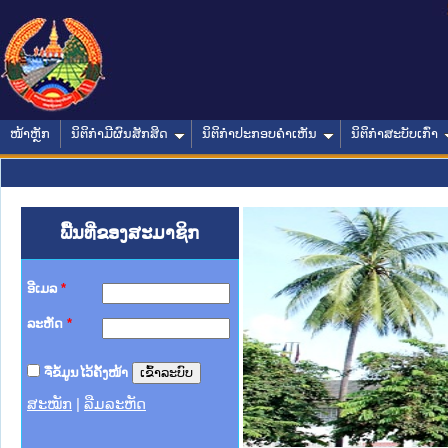
ໜ້າຫຼັກ
ນິຕິກໍາມີຜົນສັກສິດ
ນິຕິກໍາປະກອບຄໍາເຫັນ
ນິຕິກໍາສະບັບເກົ່າ
ພື້ນທີ່ຂອງສະມາຊິກ
ອີເມລ
*
ລະຫັດ
*
ຈື່ຂໍ້ມູນໄວ້ຄັ້ງໜ້າ
ສະໝັກ
|
ລືມລະຫັດ