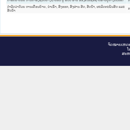
ດຳລັດວ່າດ້ວຍ ການເຄື່ອນຍ້າຍ, ນຳເຂົ້າ, ສົ່ງອອກ, ສົ່ງຜ່ານ ສັດ, ສັດນໍ້າ, ຜະລິດຕະພັນສັດ ແລະ
ກ
ສັດນໍ້າ
ຈົດ​ໝາຍ​ເຫດ​ທ
ໂ
ສະ​ຫ