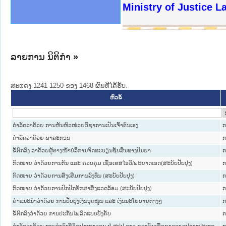
ງລັດຖະການໃຫ້ຜູ້ປະສານງານ
ງປະຕິບັດວຽກງານຈົດໝາຍເຫດ
ານຈົດໝາຍເຫດທາງລັດຖະການ
ານຈົດໝາຍເຫດທາງລັດຖະການ
ະ ເວັບໄຊຈົດໝາຍເຫດທາງ
ະ ເວັບໄຊຈົດໝາຍເຫດທາງ
ເຫດທາງລັດຖະການ ໃຫ້ຜູ້
ເຫດທາງລັດຖະການ ໃຫ້ຜູ້
Ministry of Justice 
ານສັນຕິບານປະຊາຊົນ
ຄານຕຳຫຼວດປະຊາຊົນ
າຊົນ ພາກເໜືອ
ຊາຊົນ ພາກກາງ
າກເໜືອ
າກກາງ
ະການ
າກໃຕ້
ລາຍການ ນິຕິກໍາ
»
ສະແດງ 1241-1250 ຂອງ 1468 ຜົນທີ່ໄດ້ຮັບ.
ຫົວຂໍ້
ດຳລັດວ່າດ້ວຍ ການຫັນຫົວໜ່ວຍວິຊາການເປັນເຈົ້າຕົນເອງ
ກ
ດຳລັດວ່າດ້ວຍ ພາລະກອນ
ກ
ຂໍ້ຕົກລົງ ວ່າດ້ວຍຜູ້ຕາງໜ້າບໍລິການຈົດທະບຽນຊັບສິນທາງປັນຍາ
ກ
ກົດໝາຍ ວ່າດ້ວຍການກັນ ແລະ ຄວບຄຸມ ເຊື້ອເຮສໄອວີ/ພະຍາດເອດ(ສະບັບປັບປຸງ)
ກ
ກົດໝາຍ ວ່າດ້ວຍການສົ່ງເສີມການລົງທຶນ (ສະບັບປັບປຸງ)
ກ
ກົດໝາຍ ວ່າດ້ວຍການປົກປັກຮັກສາສິ່ງແວດລ້ອມ (ສະບັບປັບປຸງ)
ກ
ຄຳແນະນຳວ່າດ້ວຍ ການປັບປຸງເງິນອຸດໜູນ ແລະ ເງິນນະໂຍບາຍຕ່າງໆ
ກ
ຂໍ້ຕົກລົງວ່າດ້ວຍ ການປະກັນໄພລົດແບບບັງຄັບ
ກ
ດຳລັດວ່າດ້ວຍ ການດຳລົງຊິີວິດຢ່າງຖາວອນ ຢູ່ ສປປ ລາວ ຂອງຄົນເຊື້ອຊາດລາວຢູ່ຕ່າງປະເທດ
ກ