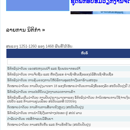
Ministry of Justice 
ເຜີຍແຜ່ວັບໄຊຈົດໝາຍເ
ກະຊວງຍຸຕິທຳ
ຊຸດຝຶກອົບຮົມວຽກງານຈ
ກອງປະຊຸມທົບທວນຄືນກາ
ຝຶກອົບຮົມ ຜູ່ປະສານງ
ຝຶກອົບຮົມ ຜູ່ປະສານງ
ເຜີຍແຜ່ແອັບກົດໝາຍລາ
ເຜີຍແຜ່ແອັບກົດໝາຍລາ
ຍົກລະດັບວຽກງານຈົດໝ
ຊຸດຝຶກອົບຮົມວຽກງານ
ລາຍການ ນິຕິກໍາ
»
ສະແດງ 1251-1260 ຂອງ 1468 ຜົນທີ່ໄດ້ຮັບ.
ຫົວຂໍ້
ຂໍ້ຕົກລົງວ່າດ້ວຍ ເຂດສະຫງວນນຳ້ ແລະ ຊັບພະຍາກອນນຳ້
ຂໍ້ຕົກລົງວ່າດ້ວຍ ການຈັດຊັ້ນ ແລະ ຫັກເງິນແຮ ຄ່າເຊົ່າສິນເຊື່ອຂອງບໍລິສັດເຊົ່າສິນເຊື່ອ
ຂໍ້ຕົກລົງວ່າດ້ວຍ ການຄຸ້ມຄອງການໃຫ້ບໍລິການທຸລະກຳເງິນຕາຂ້າມສະກຸນ
ກົດໝາຍວ່າດ້ວຍ ການປັບປຸງມາດຕາ 18 ຂອງກົດໝາຍວ່າດ້ວຍການລົງທຶນຂອງລັດ ສະບັບປັບປຸງປີ 
ຂໍ້ຕົກລົງວ່າດ້ວຍ ການປະຕິບັດວຽກງານກວດກາການຄ້າ
ຂໍ້ຕົກລົງເພີ້ມເຕີມວ່າດ້ວຍ ການປັບປຸງບາງມາດຕາຂອງ ຂໍ້ຕົກລົງວ່າດ້ວຍ ກຳນົດໝາຍການໃຊ້ຈ່າຍ
ປະຢັດ ແລະ ຕ້ານການຟູມເຟືອຍ ສະບັບເລກທີ 0200/ກງ
ກົດໝາຍວ່າດ້ວຍ ການຕ້ານການສໍ້ລາດບັງຫຼວງ (ສະບັບປັບປຸງ)
ຂໍ້ຕົກລົງວ່າດ້ວຍ ການນຳໃຊ້ເງິນຕາຕ່າງປະເທດ ຢູ່ ສປປ ລາວ
ດຳລັດວ່າດ້ວຍ ກະສິກຳແບບມີສັນຍາ
ກົດໝາຍວ່າດ້ວຍ ການສະກັດກັ້ນ ແລະ ຕ້ານອັກຄີໄພ (ສະບັບປັບປຸງ)