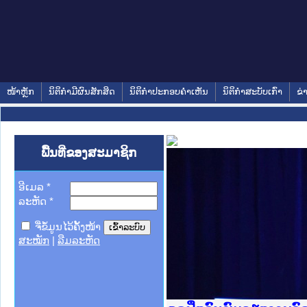
ໜ້າຫຼັກ
ນິຕິກໍາມີຜົນສັກສິດ
ນິຕິກໍາປະກອບຄໍາເຫັນ
ນິຕິກໍາສະບັບເກົ່າ
ຂ່
ພື້ນທີ່ຂອງສະມາຊິກ
ອີເມລ
*
ລະຫັດ
*
ຈື່ຂໍ້ມູນໄວ້ຄັ້ງໜ້າ
ສະໝັກ
|
ລືມລະຫັດ