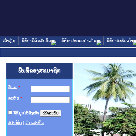
ໜ້າຫຼັກ
ນິຕິກໍາມີຜົນສັກສິດ
ນິຕິກໍາປະກອບຄໍາເຫັນ
ນິຕິກໍາສະບັບເກົ່າ
ພື້ນທີ່ຂອງສະມາຊິກ
ອີເມລ
*
ລະຫັດ
*
ຈື່ຂໍ້ມູນໄວ້ຄັ້ງໜ້າ
ສະໝັກ
|
ລືມລະຫັດ