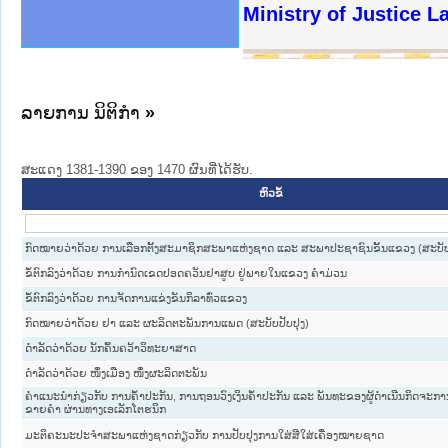
ງລັດຖະການໃຫ້ຜູ້ປະສານງານ
ງປະຕິບັດວຽກງານຈົດໝາຍເຫດ
ານຈົດໝາຍເຫດທາງລັດຖະການ
ານຈົດໝາຍເຫດທາງລັດຖະການ
ະ ເວັບໄຊຈົດໝາຍເຫດທາງ
ະ ເວັບໄຊຈົດໝາຍເຫດທາງ
ເຫດທາງລັດຖະການ ໃຫ້ຜູ້
ເຫດທາງລັດຖະການ ໃຫ້ຜູ້
Ministry of Justice 
ານສັນຕິບານປະຊາຊົນ
ຄານຕຳຫຼວດປະຊາຊົນ
າຊົນ ພາກເໜືອ
ຊາຊົນ ພາກກາງ
າກເໜືອ
າກກາງ
ະການ
າກໃຕ້
ລາຍການ ນິຕິກໍາ
»
ສະແດງ 1381-1390 ຂອງ 1470 ຜົນທີ່ໄດ້ຮັບ.
ຫົວຂໍ້
ກົດໝາຍວ່າດ້ວຍ ການເລືອກຕັ້ງສະມາຊິກສະພາແຫ່ງຊາດ ແລະ ສະພາປະຊາຊົນຂັ້ນແຂວງ (ສະບັບປ
ຂໍ້ຕົກລົງວ່າດ້ວຍ ການກຳນົດເຂດປອດຄວັນຢາສູບ ຢູ່ພາຍໃນແຂວງ ຄຳມ່ວນ
ຂໍ້ຕົກລົງວ່າດ້ວຍ ການຈັດການແຂ່ງຂັນກິລາທົ່ວແຂວງ
ກົດໝາຍວ່າດ້ວຍ ຢາ ແລະ ຜະລິດຕະພັນການແພດ (ສະບັບປັບປຸງ)
ດຳລັດວ່າດ້ວຍ ນັກຄົ້ນຄວ້າວິທະຍາສາດ
ດຳລັດວ່າດ້ວຍ ໜຶ່ງເມືອງ ໜຶ່ງຜະລິດຕະພັນ
ຄຳແນະນຳກ່ຽວກັບ ການຄ້ຳປະກັນ, ການຖອນວົງເງິນຄ້ຳປະກັນ ແລະ ພັນທະຂອງຜູ້ດຳເນີນກິດຈະການບ
ຂາຍຄຳ ຜ່ານທາງເອເລັກໂຕຮນິກ
ມະຕິຄະນະປະຈຳສະພາແຫ່ງຊາດກ່ຽວກັບ ການປັບປຸງການໃສ່ສີໃສ່ເຄື່ອງໝາຍຊາດ