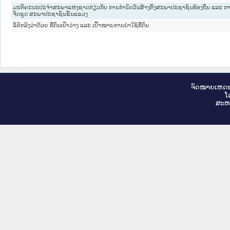
ມະຕິຄະນະປະຈຳສະພາແຫ່ງຊາດກ່ຽວກັບ ການກຳນົດວັນສ້າງຕັ້ງສະພາປະຊາຊົນທ້ອງຖິ່ນ ແລະ ກ
ຈັດຊຸດ ສະພາປະຊາຊົນຂັ້ນແຂວງ
ຂໍ້ຕົກລົງວ່າດ້ວຍ ທີ່ດິນເປົ່າວ່າງ ແລະ ເປົ້າໝາຍການນຳໃຊ້ທີ່ດິນ
ຈົດ​ໝາຍ​ເຫດ​ທ
ໂ
ສະ​ຫ