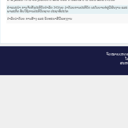
ຄໍາແນະນໍາ ການຈັດຕັ້ງປະຕິບັດດໍາລັດ 343/ນຍ ວ່າດ້ວຍການປະຕິບັດ ນະໂບບາຍຕໍ່ຜູ່ມີຜົນງານ ແ
ພາລະກິດ ຮັບໃຊ້ການປະຕິວັດຊາດ ປະຊາທິປະໄຕ
ດໍາລັດວ່າດ້ວຍ ການສ້າງ ແລະ ພັດທະນາສີມືແຮງງານ
ຈົດ​ໝາຍ​ເຫດ​ທ
ໂ
ສະ​ຫ