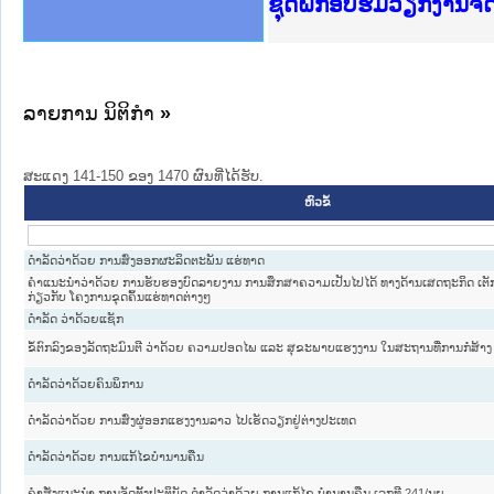
Ministry of Justice 
ເຜີຍແຜ່ວັບໄຊຈົດໝາຍເ
ກະຊວງຍຸຕິທຳ
ຊຸດຝຶກອົບຮົມວຽກງານຈ
ກອງປະຊຸມທົບທວນຄືນກາ
ຝຶກອົບຮົມ ຜູ່ປະສານງ
ຝຶກອົບຮົມ ຜູ່ປະສານງ
ເຜີຍແຜ່ແອັບກົດໝາຍລາ
ເຜີຍແຜ່ແອັບກົດໝາຍລາ
ຍົກລະດັບວຽກງານຈົດໝ
ຊຸດຝຶກອົບຮົມວຽກງານ
ລາຍການ ນິຕິກໍາ
»
ສະແດງ 141-150 ຂອງ 1470 ຜົນທີ່ໄດ້ຮັບ.
ຫົວຂໍ້
ດຳລັດວ່າດ້ວຍ ການສົ່ງອອກຜະລິດຕະພັນ ແຮ່ທາດ
ຄຳແນະນຳວ່າດ້ວຍ ການຮັບຮອງບົດລາຍງານ ການສຶກສາຄວາມເປັນໄປໄດ້ ທາງດ້ານເສດຖະກິດ ເຕັ
ກ່ຽວກັບ ໂຄງການຂຸດຄົ້ນແຮ່ທາດຕ່າງໆ
ດຳລັດ ວ່າດ້ວຍແຊັກ
ຂໍ້ຕົກລົງຂອງລັດຖະມົນຕີ ວ່າດ້ວຍ ຄວາມປອດໄພ ແລະ ສຸຂະພາບແຮງງານ ໃນສະຖານທີ່ການກໍ່ສ້າງ
ດໍາລັດວ່າດ້ວຍຄົນພິການ
ດໍາລັດວ່າດ້ວຍ ການສົ່ງຜູ່ອອກແຮງງານລາວ ໄປເຮັດວຽກຢູ່ຕ່າງປະເທດ
ດໍາລັດວ່າດ້ວຍ ການແກ້ໄຂບໍານານຄືນ
ຄໍາສັ່ງແນະນໍາ ການຈັດຕັ້ງປະຕິບັດ ດໍາລັດວ່າດ້ວຍ ການແກ້ໄຂ ບໍານານຄືນ ເລກທີ 241/ນຍ