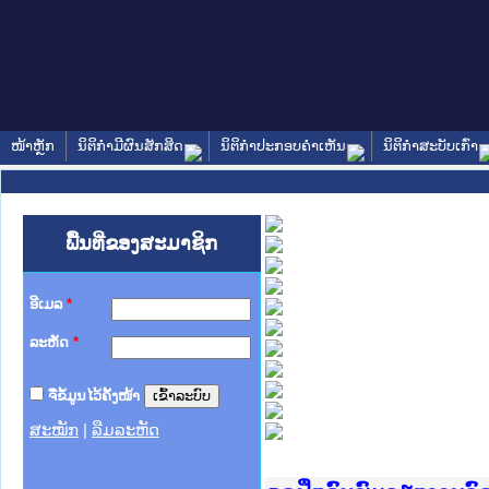
ໜ້າຫຼັກ
ນິຕິກໍາມີຜົນສັກສິດ
ນິຕິກໍາປະກອບຄໍາເຫັນ
ນິຕິກໍາສະບັບເກົ່າ
ພື້ນທີ່ຂອງສະມາຊິກ
ອີເມລ
*
ລະຫັດ
*
ຈື່ຂໍ້ມູນໄວ້ຄັ້ງໜ້າ
ສະໝັກ
|
ລືມລະຫັດ