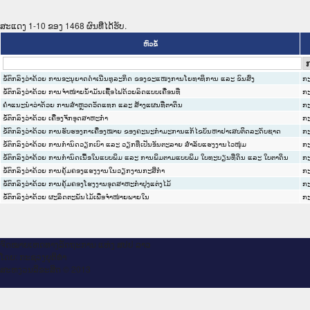
ສະແດງ 1-10 ຂອງ 1468 ຜົນທີ່ໄດ້ຮັບ.
ຫົວຂໍ້
ຂໍ້ຕົກລົງວ່າດ້ວຍ ການອະນຸຍາດດຳເນີນທຸລະກິດ ຂອງຂະແໜງການໂຍທາທິການ ແລະ ຂົນສົ່ງ
ກະ
ຂໍ້ຕົກລົງວ່າດ້ວຍ ການຈຳໜ່າຍນ້ຳມັນເຊື້ອໄຟດ້ວຍລົດແບບເຄື່ອນທີ່
ກະ
ຄຳແນະນຳວ່າດ້ວຍ ການສຳຫຼວດວັດແທກ ແລະ ສ້າງແຜນທີ່ຕາດິນ
ກະ
ຂໍ້ຕົກລົງວ່າດ້ວຍ ເຄື່ອງຈັກອຸດສາຫະກຳ
ກະ
ຂໍ້ຕົກລົງວ່າດ້ວຍ ການຮັບຮອງກາເຄື່ອງໝາຍ ຂອງຄະນະກຳມະການແກ້ໄຂບັນຫາຢາເສບຕິດລະດັບຊາດ
ກະ
ຂໍ້ຕົກລົງວ່າດ້ວຍ ການກຳນົດວຽກເບົາ ແລະ ວຽກທີ່ເປັນອັນຕະລາຍ ສຳລັບແຮງງານໄວໜຸ່ມ
ກະ
ຂໍ້ຕົກລົງວ່າດ້ວຍ ການກຳນົດເນື້ອໃນແບບພິມ ແລະ ການພິມຕາມແບບພິມ ໃບທະບຽນທີ່ດິນ ແລະ ໃບຕາດິນ
ກະ
ຂໍ້ຕົກລົງວ່າດ້ວຍ ການຄຸ້ມຄອງແຮງງານໃນວຽກງານກະສິກຳ
ກະ
ຂໍ້ຕົກລົງວ່າດ້ວຍ ການຄຸ້ມຄອງໂຮງງານອຸດສາຫະກຳປຸງແຕ່ງໄມ້
ກະ
ຂໍ້ຕົກລົງວ່າດ້ວຍ ຜະລິດຕະພັນໄມ້ເພື່ອຈຳໜ່າຍພາຍໃນ
ກະ
ຈົດ​ໝາຍ​ເຫດ​ທາງ​ລັດ​ຖະ​ການ ແຫ່ງ ສ​ປ​ປ ລາວ
ໂດຍ: ກະ​ຊວງຍຸ​ຕິ​ທຳ
ສະ​ຫງວນ​ລິ​ຂະ​ສິດ © 2013