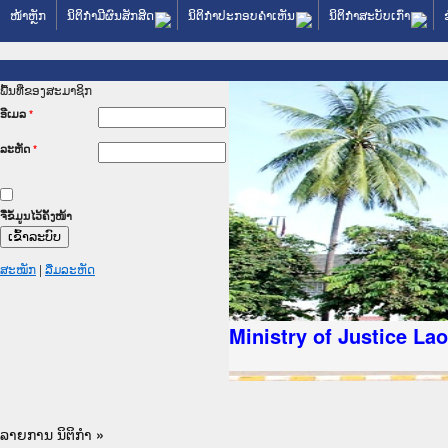
ໜ້າຫຼັກ
ນິຕິກໍາມີຜົນສັກສິດ
ນິຕິກໍາປະກອບຄໍາເຫັນ
ນິຕິກໍາສະບັບເກົ່າ
ພື້ນທີ່ຂອງສະມາຊິກ
ອີເມລ
*
ລະຫັດ
*
ຈື່ຂໍ້ມູນໄວ້ຄັ້ງໜ້າ
ສະໝັກ
|
ລືມລະຫັດ
ັດຖະການໃຫ້ຜູ້ປະສານງານ
ປະຕິບັດວຽກງານຈົດໝາຍເຫດ
ນຈົດໝາຍເຫດທາງລັດຖະການ
ນຈົດໝາຍເຫດທາງລັດຖະການ
 ເວັບໄຊຈົດໝາຍເຫດທາງ
 ເວັບໄຊຈົດໝາຍເຫດທາງ
ຫດທາງລັດຖະການ ໃຫ້ຜູ້
ຫດທາງລັດຖະການ ໃຫ້ຜູ້
Ministry of Justice La
ນສັນຕິບານປະຊາຊົນ
ານຕຳຫຼວດປະຊາຊົນ
ຊົນ ພາກເໜືອ
າຊົນ ພາກກາງ
ກເໜືອ
ກາງ
ການ
ໃຕ້
ລາຍການ ນິຕິກໍາ
»