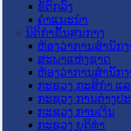
ຂໍ້ຕົກລົງ
ຄໍາແນະນໍາ
ນິຕິກໍາຂັ້ນສູນກາງ
ຫ້ອງວ່າການສໍານັ
ສະພາແຫ່ງຊາດ
ຫ້ອງວ່າການສຳນັກງ
ກະຊວງ ກະສິກຳ ແລະ
ກະຊວງ ການຕ່າງປ
ກະຊວງ ການເງິນ
ກະຊວງ ຍຸຕິທໍາ