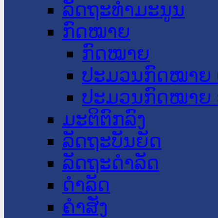
ລັດຖະທໍາມະນູນ
ກົດໝາຍ
ກົດໝາຍ
ປະມວນກົດໝາຍ 
ປະມວນກົດໝາຍ 
ມະຕິຕົກລົງ
ລັດຖະບັນຍັດ
ລັດຖະດໍາລັດ
ດໍາລັດ
ຄໍາສັ່ງ