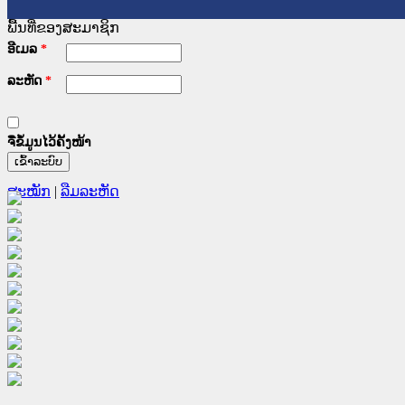
ພື້ນທີ່ຂອງສະມາຊິກ
ອີເມລ
*
ລະຫັດ
*
ຈື່ຂໍ້ມູນໄວ້ຄັ້ງໜ້າ
ສະໝັກ
|
ລືມລະຫັດ