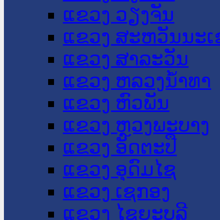
ແຂວງ ວຽງຈັນ
ແຂວງ ສະຫວັນນະເ
ແຂວງ ສາລະວັນ
ແຂວງ ຫລວງນໍ້າທາ
ແຂວງ ຫົວພັນ
ແຂວງ ຫຼວງພະບາງ
ແຂວງ ອັດຕະປື
ແຂວງ ອຸດົມໄຊ
ແຂວງ ເຊກອງ
ແຂວງ ໄຊຍະບູລີ