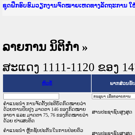
Ministry of Justice Lao PDR
ເຜີຍແຜ່ວັບໄຊຈົດໝາຍເຫດທາງລັດຖະການ ແລະ ແອັບກ
ກະຊວງຍຸຕິທຳ
ຊຸດຝຶກອົບຮົມວຽກງານຈົດໝາຍເຫດທາງລັດຖະການ ໃ
ກອງປະຊຸມທົບທວນຄືນການຈັດຕັ້ງປະຕິບັດວຽກງານຈ
ຝຶກອົບຮົມ ຜູ່ປະສານງານວຽກງານຈົດໝາຍເຫດທາງລັ
ຝຶກອົບຮົມ ຜູ່ປະສານງານວຽກງານຈົດໝາຍເຫດທາງລັດ
ເຜີຍແຜ່ແອັບກົດໝາຍລາວ ແລະ ເວັບໄຊຈົດໝາຍເຫດທ
ເຜີຍແຜ່ແອັບກົດໝາຍລາວ ແລະ ເວັບໄຊຈົດໝາຍເຫດທາ
ຍົກລະດັບວຽກງານຈົດໝາຍເຫດທາງລັດຖະການໃຫ້ຜູ້
ຊຸດຝຶກອົບຮົມວຽກງານຈົດໝາຍເຫດທາງລັດຖະການ ໃ
ລາຍການ ນິຕິກໍາ
»
ສະແດງ 1111-1120 ຂອງ 1470
ຫົວຂໍ້
ພາກສ່ວນຮັ
ຄຳແນະນຳ ການຈັດຕັ້ງປະຕິບັດກົດໝາຍວ່າ
ດ້ວຍການປັບປຸງ ມາດຕາ 146 ຂອງກົດໝາຍ
ສານປະຊາຊົນສູງສຸດ
ອາຍາ ແລະ ມາດຕາ 75, 76 ຂອງກົດໝາຍວ່າ
ດ້ວຍ ຢາເສບຕິດ
ຄຳແນະນຳ ຫຼັກຊັບປະກັນໃນການປ່ອຍຕົວ
ສານປະຊາຊົນສູງສຸດ