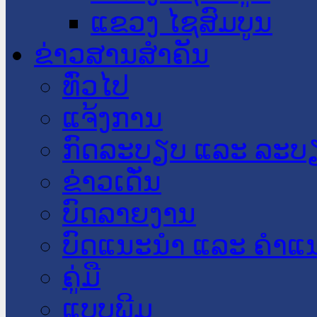
ແຂວງ ໄຊສົມບູນ
ຂ່າວສານສໍາຄັນ
​ທົ່ວ​ໄປ
ແຈ້ງການ
ກົດລະບຽບ ແລະ ລະບ
ຂ່າວເດັ່ນ
ບົດລາຍງານ
ບົດແນະນໍາ ແລະ ຄໍາແ
ຄູ່ມື
ແບບພີມ