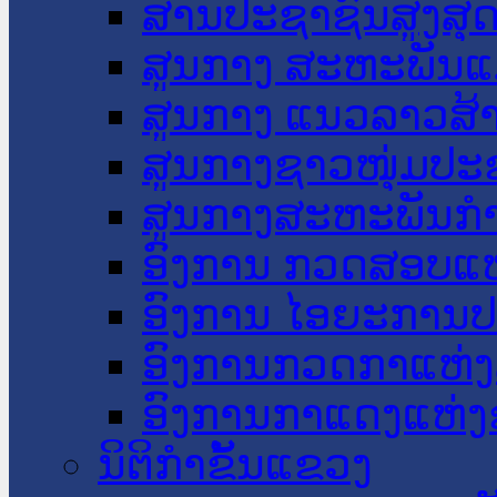
ສານປະຊາຊົນສູງສຸ
ສູນກາງ ສະຫະພັນແ
ສູນກາງ ແນວລາວສ້
ສູນກາງຊາວໜຸ່ມປະ
ສູນກາງສະຫະພັນກ
ອົງການ ກວດສອບແຫ
ອົງການ ໄອຍະການປ
ອົງການກວດກາແຫ່ງ
ອົງການກາແດງແຫ່
ນິຕິກໍາຂັ້ນແຂວງ