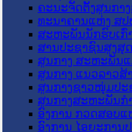
ຄະນະຈັດຕັ້ງສູນກາງ
ທະນາຄານແຫ່ງ ສປ
ສະຫະພັນນັກຮົບເກົ
ສານປະຊາຊົນສູງສຸ
ສູນກາງ ສະຫະພັນແ
ສູນກາງ ແນວລາວສ້
ສູນກາງຊາວໜຸ່ມປະ
ສູນກາງສະຫະພັນກ
ອົງການ ກວດສອບແຫ
ອົງການ ໄອຍະການປ