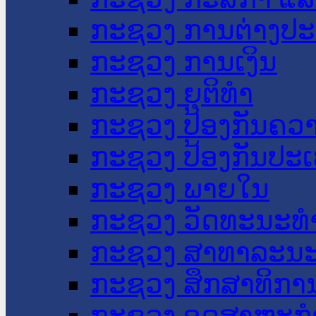
ກະຊວງ ການຕ່າງປ
ກະຊວງ ການເງິນ
ກະຊວງ ຍຸຕິທໍາ
ກະຊວງ ປ້ອງກັນຄວ
ກະຊວງ ປ້ອງກັນປະ
ກະຊວງ ພາຍໃນ
ກະຊວງ ວັດທະນະທຳ
ກະຊວງ ສາທາລະນະ
ກະຊວງ ສຶກສາທິການ
ກະຊວງ ອຸດສາຫະກຳ