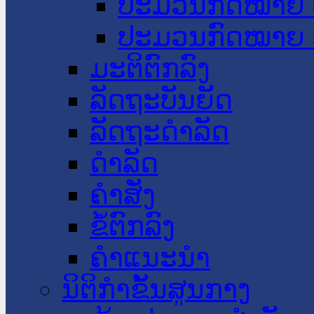
ປະມວນກົດໝາຍ 
ປະມວນກົດໝາຍ 
ມະຕິຕົກລົງ
ລັດຖະບັນຍັດ
ລັດຖະດໍາລັດ
ດໍາລັດ
ຄໍາສັ່ງ
ຂໍ້ຕົກລົງ
ຄໍາແນະນໍາ
ນິຕິກຳຂັ້ນສູນກາງ