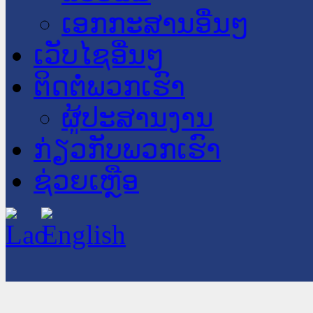
ເອກກະສານອື່ນໆ
ເວັບໄຊອື່ນໆ
ຕິດຕໍ່ພວກເຮົາ
ຜູ້ປະສານງານ
ກ່ຽວກັບພວກເຮົາ
ຊ່ວຍເຫຼືອ