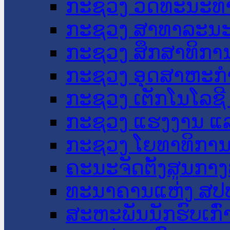
ກະຊວງ ວັດທະນະທຳ
ກະຊວງ ສາທາລະນະ
ກະຊວງ ສຶກສາທິການ
ກະຊວງ ອຸດສາຫະກຳ
ກະຊວງ ເຕັກໂນໂລຊີ
ກະຊວງ ແຮງງານ ແລ
ກະຊວງ ໂຍທາທິການ 
ຄະນະຈັດຕັ້ງສູນກາງ
ທະນາຄານແຫ່ງ ສປ
ສະຫະພັນນັກຮົບເກົ