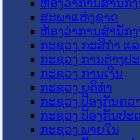
ຫ້ອງວ່າການສໍານັ
ສະພາແຫ່ງຊາດ
ຫ້ອງວ່າການສຳນັກງ
ກະຊວງ ກະສິກຳ ແລະ
ກະຊວງ ການຕ່າງປ
ກະຊວງ ການເງິນ
ກະຊວງ ຍຸຕິທໍາ
ກະຊວງ ປ້ອງກັນຄວ
ກະຊວງ ປ້ອງກັນປະ
ກະຊວງ ພາຍໃນ