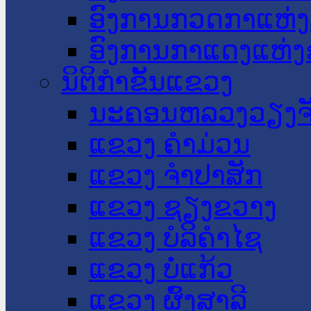
ອົງການກວດກາແຫ່ງ
ອົງການກາແດງແຫ່
ນິຕິກໍາຂັ້ນແຂວງ
ນະ​ຄອນ​ຫລວງວຽງຈ
ແຂວງ ຄໍາມ່ວນ
ແຂວງ ຈໍາປາສັກ
ແຂວງ ຊຽງຂວາງ
ແຂວງ ບໍລິຄໍາໄຊ
ແຂວງ ບໍ່ແກ້ວ
ແຂວງ ຜົ້ງສາລີ