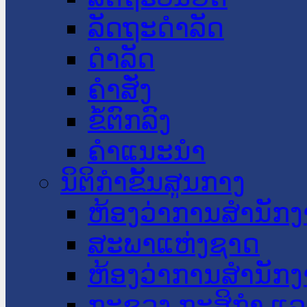
ລັດຖະດໍາລັດ
ດໍາລັດ
ຄໍາສັ່ງ
ຂໍ້ຕົກລົງ
ຄໍາແນະນໍາ
ນິຕິກໍາຂັ້ນສູນກາງ
ຫ້ອງວ່າການສໍານັ
ສະພາແຫ່ງຊາດ
ຫ້ອງວ່າການສຳນັກງ
ກະຊວງ ກະສິກຳ ແລະ