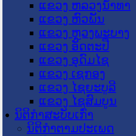
ແຂວງ ຫລວງນໍ້າທາ
ແຂວງ ຫົວພັນ
ແຂວງ ຫຼວງພະບາງ
ແຂວງ ອັດຕະປື
ແຂວງ ອຸດົມໄຊ
ແຂວງ ເຊກອງ
ແຂວງ ໄຊຍະບູລີ
ແຂວງ ໄຊສົມບູນ
ນິຕິກໍາສະບັບເກົ່າ
ນິຕິກຳຕາມປະເພດ