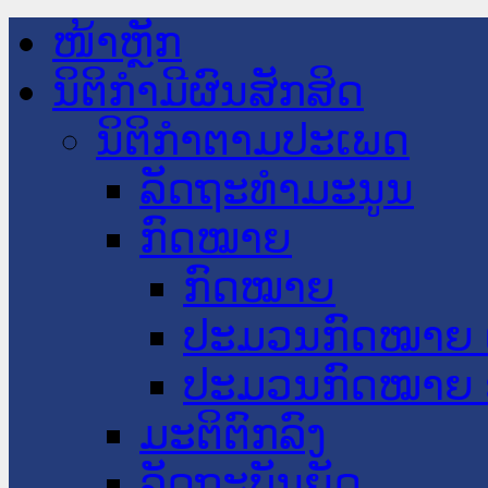
ໜ້າຫຼັກ
ນິຕິກໍາມີຜົນສັກສິດ
ນິຕິກໍາຕາມປະເພດ
ລັດຖະທໍາມະນູນ
ກົດໝາຍ
ກົດໝາຍ
ປະມວນກົດໝາຍ 
ປະມວນກົດໝາຍ 
ມະຕິຕົກລົງ
ລັດຖະບັນຍັດ