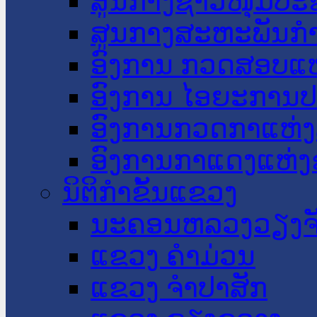
ສູນກາງຊາວໜຸ່ມປະ
ສູນກາງສະຫະພັນກ
ອົງການ ກວດສອບແຫ
ອົງການ ໄອຍະການປ
ອົງການກວດກາແຫ່ງ
ອົງການກາແດງແຫ່
ນິຕິກໍາຂັ້ນແຂວງ
ນະ​ຄອນ​ຫລວງວຽງຈ
ແຂວງ ຄໍາມ່ວນ
ແຂວງ ຈໍາປາສັກ