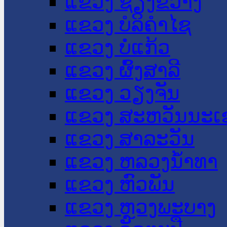
ແຂວງ ຊຽງຂວາງ
ແຂວງ ບໍລິຄໍາໄຊ
ແຂວງ ບໍ່ແກ້ວ
ແຂວງ ຜົ້ງສາລີ
ແຂວງ ວຽງຈັນ
ແຂວງ ສະຫວັນນະເ
ແຂວງ ສາລະວັນ
ແຂວງ ຫລວງນໍ້າທາ
ແຂວງ ຫົວພັນ
ແຂວງ ຫຼວງພະບາງ