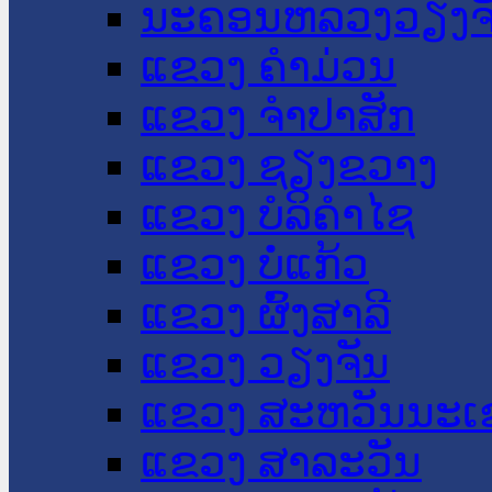
ນະ​ຄອນ​ຫລວງວຽງຈ
ແຂວງ ຄໍາມ່ວນ
ແຂວງ ຈໍາປາສັກ
ແຂວງ ຊຽງຂວາງ
ແຂວງ ບໍລິຄໍາໄຊ
ແຂວງ ບໍ່ແກ້ວ
ແຂວງ ຜົ້ງສາລີ
ແຂວງ ວຽງຈັນ
ແຂວງ ສະຫວັນນະເ
ແຂວງ ສາລະວັນ