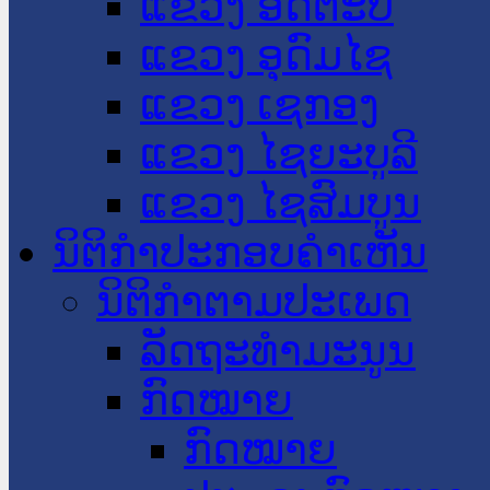
ແຂວງ ອັດຕະປື
ແຂວງ ອຸດົມໄຊ
ແຂວງ ເຊກອງ
ແຂວງ ໄຊຍະບູລີ
ແຂວງ ໄຊສົມບູນ
ນິຕິກໍາປະກອບຄໍາເຫັນ
ນິຕິກໍາຕາມປະເພດ
ລັດຖະທໍາມະນູນ
ກົດໝາຍ
ກົດໝາຍ