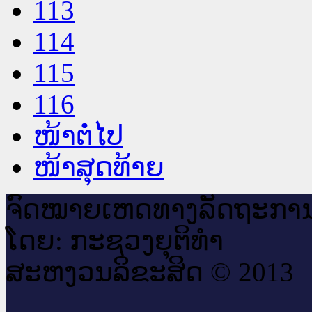
113
114
115
116
ໜ້າຕໍ່ໄປ
ໜ້າສຸດທ້າຍ
ຈົດ​ໝາຍ​ເຫດ​ທາງ​ລັດ​ຖະ​ກາ
ໂດຍ: ກະ​ຊວງຍຸ​ຕິ​ທຳ
ສະ​ຫງວນ​ລິ​ຂະ​ສິດ © 2013