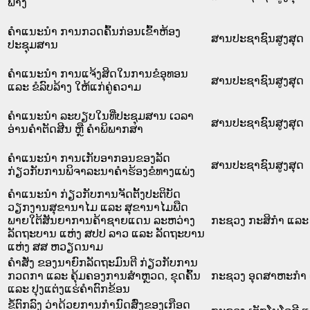
ພາງ
ຄຳແນະນຳ ການກວດຄົ້ນກ່ອນເຂົ້າຫ້ອງ
ສານປະຊາຊົນສູງສຸດ
ປະຊຸມສານ
ຄຳແນະນຳ ການແຈ້ງສິດໃນການຂໍອຸທອນ
ສານປະຊາຊົນສູງສຸດ
ແລະ ຂໍລົບລ້າງ ໃຫ້ແກ່ຄູ່ຄວາມ
ຄຳແນະນຳ ລະບຽບໃນທີ່ປະຊຸມສານ ເວລາ
ສານປະຊາຊົນສູງສຸດ
ອ່ານຄຳຕັດສີນ ຫຼື ຄຳພິພາກສາ
ຄຳແນະນຳ ການເກັບອາກອນຂອງລັດ
ສານປະຊາຊົນສູງສຸດ
ກ່ຽວກັບການພິຈາລະນາຄຳຮ້ອງຂໍທາງແພ່ງ
ຄຳແນະນຳ ກ່ຽວກັບການຈັດຕັ້ງປະຕິບັດ
ວຽກງານສຸຂານາໄມ ແລະ ສຸຂານາໄມພືດ
ພາຍໃຕ້ສັນຍາການຄ້າຊາຍແດນ ລະຫວ່າງ
ກະຊວງ ກະສິກຳ ແລະ 
ລັດຖະບານ ແຫ່ງ ສປປ ລາວ ແລະ ລັດຖະບານ
ແຫ່ງ ສສ ຫວຽດນາມ
ຄຳສັ່ງ ຂອງນາຍົກລັດຖະມົນຕີ ກ່ຽວກັບການ
ກວດກາ ແລະ ຄຸ້ມຄອງການສຳຫຼວດ, ຂຸດຄົ້ນ
ກະຊວງ ອຸດສາຫະກຳ 
ແລະ ປຸງແຕ່ງແຮ່ຄຳຕົກຂ້ອນ
ຂໍ້ຕົກລົງ ວ່າດ້ວຍການກຳນົດສົ່ງຂອງເກືອດ