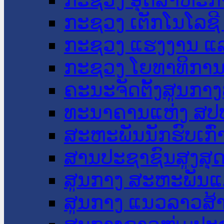
ກະຊວງ ເຕັກໂນໂລຊີ
ກະຊວງ ແຮງງານ ແລ
ກະຊວງ ໂຍທາທິການ 
ຄະນະຈັດຕັ້ງສູນກາງ
ທະນາຄານແຫ່ງ ສປ
ສະຫະພັນນັກຮົບເກົ
ສານປະຊາຊົນສູງສຸ
ສູນກາງ ສະຫະພັນແ
ສູນກາງ ແນວລາວສ້