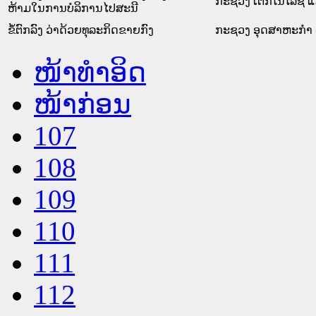
ກະຊວງ ເຕັກໂນໂລຊີ 
ຫ້າມໃນການບໍລິການໄປສະນີ
ຂໍ້ຕົກລົງ ວ່າດ້ວຍທຸລະກິດຂາຍກົງ
ກະຊວງ ອຸດສາຫະກຳ 
ໜ້າທໍາອິດ
ໜ້າກ່ອນ
107
108
109
110
111
112