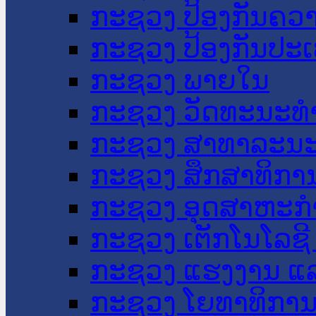
ກະຊວງ ປ້ອງກັນຄວ
ກະຊວງ ປ້ອງກັນປະ
ກະຊວງ ພາຍໃນ
ກະຊວງ ວັດທະນະທຳ
ກະຊວງ ສາທາລະນະ
ກະຊວງ ສຶກສາທິການ
ກະຊວງ ອຸດສາຫະກຳ
ກະຊວງ ເຕັກໂນໂລຊີ
ກະຊວງ ແຮງງານ ແລ
ກະຊວງ ໂຍທາທິການ 