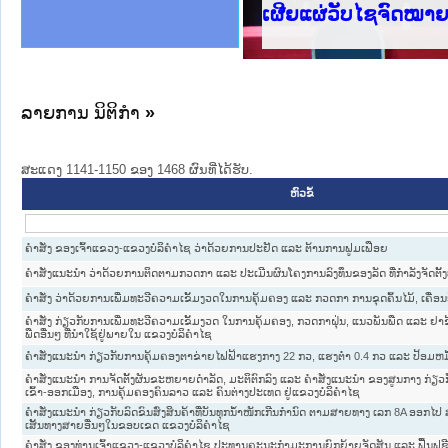
ງລັດຖະການໃຫ້ຜູ້ປະສານງານ
ງປະຕິບັດວຽກງານຈົດໝາຍເຫດ
ານຈົດໝາຍເຫດທາງລັດຖະການ
ານຈົດໝາຍເຫດທາງລັດຖະການ
ະ ເວັບໄຊຈົດໝາຍເຫດທາງ
ະ ເວັບໄຊຈົດໝາຍເຫດທາງ
ເຫດທາງລັດຖະການ ໃຫ້ຜູ້
ເຫດທາງລັດຖະການ ໃຫ້ຜູ້
ເຜີຍແຜ່ວັບໄຊຈົດໝາຍເ
ານສັນຕິບານປະຊາຊົນ
ຄານຕຳຫຼວດປະຊາຊົນ
າຊົນ ພາກເໜືອ
ຊາຊົນ ພາກກາງ
າກເໜືອ
າກກາງ
ະການ
າກໃຕ້
ລາຍການ ນິຕິກໍາ
»
ສະແດງ 1141-1150 ຂອງ 1468 ຜົນທີ່ໄດ້ຮັບ.
ຫົວຂໍ້
ຄຳສັ່ງ ຂອງເຈົ້າແຂວງ-ແຂວງບໍລິຄຳໄຊ ວ່າດ້ວຍການປະຢັດ ແລະ ຕ້ານການຟູມເຟືອຍ
ຄຳສັ່ງແນະນຳ ວ່າດ້ວຍການຕິດຕາມກວດກາ ແລະ ປະເມີນຜົນໂຄງການລົງທຶນຂອງລັດ ທີ່ກຳລັງຈັດຕັ້ງ
ຄຳສັ່ງ ວ່າດ້ວຍການເພີ່ມທະວີຄວາມເຂັ້ມງວດໃນການຄຸ້ມຄອງ ແລະ ກວດກາ ການຂຸດຄົ້ນໄມ້, ເຄື່ອນ
ຄຳສັ່ງ ກ່ຽວກັບການເພີ່ມທະວີຄວາມເຂັ້ມງວດ ໃນການຄຸ້ມຄອງ, ກວດກາຝຸ່ນ, ແນວພັນພືດ ແລະ ຢາ
ພືດອື່ນໆ ທີ່ນຳໃຊ້ຢູ່ພາຍໃນ ແຂວງບໍລິຄຳໄຊ
ຄຳສັ່ງແນະນຳ ກ່ຽວກັບການຄຸ້ມຄອງຕາຂ່າຍໄຟຟ້າແຮງກາງ 22 ກວ, ແຮງຕ່ຳ 0.4 ກວ ແລະ ປ້ອມຫມ
ຄຳສັ່ງແນະນຳ ການຈັດຕັ້ງຜັນຂະຫຍາຍດຳລັດ, ມະຕິຕົກລົງ ແລະ ຄຳສັ່ງແນະນຳ ຂອງສູນກາງ ກ່ຽວ
ເຂົ້າ-ອອກເມືອງ, ການຄຸ້ມຄອງຄົນລາວ ແລະ ຄົນຕ່າງປະເທດ ຢູ່ແຂວງບໍລິຄຳໄຊ
ຄຳສັ່ງແນະນຳ ກ່ຽວກັບລົດຂົນສົ່ງສິນຄ້າທີ່ບັນທຸກນ້ຳໜັກເກີນກຳນົດ ຕາມສາຍທາງ ເລກ 8A ອອ
ເສັ້ນທາງສາຍອື່ນໆໃນຂອບເຂດ ແຂວງບໍລິຄຳໄຊ
ຄຳສັ່ງ ຂອງທ່ານເຈົ້າແຂວງ-ແຂວງບໍລິຄຳໄຊ ປະທານຄະນະກຳມະການຍົກຍ້າຍຈັດສັນ ແລະ ຟື້ນຟູຊ