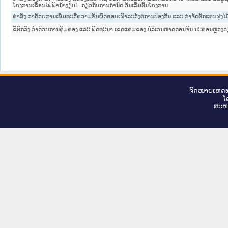
ໂຄງການເຂື່ອນໄຟຟ້ານໍ້ຳງຽບ1, ກ່ຽວກັບການກຳນົດ ວັນເລີ່ມຕົ້ນໂຄງການ
ຄຳສັ່ງ ວ່າດ້ວຍການເພີ່ມທະວີຄວາມຮັບຜິດຊອບເຝົ້າລະວັງຕໍ່ການປ້ອງກັນ ແລະ ກຳຈັດຕັກແຕນຝູງໄມ
ຂໍ້ຕົກລົງ ວ່າດ້ວຍການຄຸ້ມຄອງ ແລະ ພັດທະນາ ເຂດແຄມຂອງ ບໍລິເວນຫາດດອນຈັນ ນະຄອນຫຼວງວ
ຈົດ​ໝາຍ​ເຫດ​ທ
ໂ
ສະ​ຫ