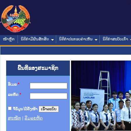
ໜ້າຫຼັກ
ນິຕິກໍາມີຜົນສັກສິດ
ນິຕິກໍາປະກອບຄໍາເຫັນ
ນິຕິກໍາສະບັບເກົ່າ
ພື້ນທີ່ຂອງສະມາຊິກ
ອີເມລ
*
ລະຫັດ
*
ຈື່ຂໍ້ມູນໄວ້ຄັ້ງໜ້າ
ສະໝັກ
|
ລືມລະຫັດ