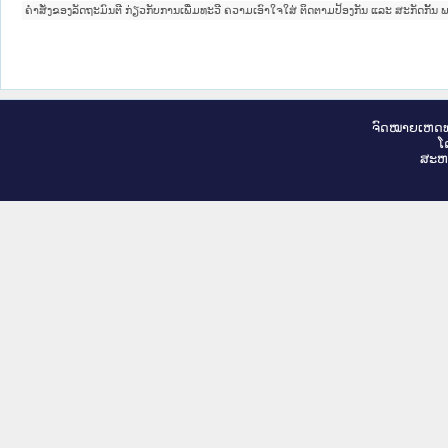
ຄໍາສັ່ງຂອງລັດຖະມົນຕີ ກ່ຽວກັບການເພີ່ມທະວີ ຄວາມເອົາໃຈໃສ່ ຕິດຕາມປ້ອງກັນ ແລະ ສະກັດກັ້ນ
ຈົດ​ໝາຍ​ເຫດ​ທ
ໂ
ສະ​ຫ