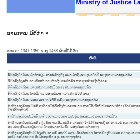
ງລັດຖະການໃຫ້ຜູ້ປະສານງານ
ງປະຕິບັດວຽກງານຈົດໝາຍເຫດ
ານຈົດໝາຍເຫດທາງລັດຖະການ
ານຈົດໝາຍເຫດທາງລັດຖະການ
ະ ເວັບໄຊຈົດໝາຍເຫດທາງ
ະ ເວັບໄຊຈົດໝາຍເຫດທາງ
ເຫດທາງລັດຖະການ ໃຫ້ຜູ້
ເຫດທາງລັດຖະການ ໃຫ້ຜູ້
Ministry of Justice 
ານສັນຕິບານປະຊາຊົນ
ຄານຕຳຫຼວດປະຊາຊົນ
າຊົນ ພາກເໜືອ
ຊາຊົນ ພາກກາງ
າກເໜືອ
າກກາງ
ະການ
າກໃຕ້
ລາຍການ ນິຕິກໍາ
»
ສະແດງ 1341-1350 ຂອງ 1468 ຜົນທີ່ໄດ້ຮັບ.
ຫົວຂໍ້
ຂໍ້ຕົກລົງວ່າດ້ວຍ ຄ່າທໍານຽມການຂໍສ້າງຕັ້ງ ແລະ ຄ່າຄຸ້ມຄອງປະຈໍາປີ ຂອງທະນາຄານທຸລະກິດ
ຂໍ້ຕົກລົງກ່ຽວກັບການດັດແກ້ ການຫັກເງິນແຮສໍາລັບ ການສູນເສັຍເງິນກູ້ລວມ
ຂໍ້ຕົກລົງວ່າດ້ວຍ ມາດຕະການລະເມີດຂອງ ທະນາຄານທຸລະກິດ
ຂໍ້ຕົກລົງວ່າດ້ວຍຄ່າບໍລິການ ຂອງທະນາຄານ ແຫ່ງ ສປປ ລາວ
ຂໍ້ຕົກລົງວ່າດ້ວຍ ຂອບເຂດການໃຫ້ສິນເຊື່ອ ຂອງທະນາຄານທຸລະກິດ
ຄໍາສັ່ງຂອງລັດຖະມົນຕີ ວ່າດ້ວຍໃຫ້ຈັດຕັ້ງຜັນຂະຫຍາຍ ການໃຊ້ເຕັກນິກນິເວດກະສິກໍາ ເຂົ້າໃນກາ
ໃຫ້ໄດ້ຮັບຜົນດີ
ຄໍາສັ່ງຂອງລັດຖະມົນຕີ ວ່າດ້ວຍການກວດກາ ແລະຄຸ້ມຄອງຄຸນນະພາບອາຫານສັດ
ຄໍາສັ່ງຂອງລັດຖະມົນຕີ ກ່ຽວກັບການເພີ່ມທະວີ ຄວາມເອົາໃຈໃສ່ໃນການຄຸ້ມຄອງ ແລະ ກວດກາສຸຂານ
ສອດຄ່ອງກັບລະບຽບການ ດ້ານສຸຂານາໄມພືດ ຂອງປະເທດປາຍທາງ
ຄໍາສັ່ງຂອງລັດຖະົນຕີ ກ່ຽວກັບການເພີ່ມທະວີ ຄວາມຮັບຜິດຊອບ ຕໍ່ການປ້ອງກັນ ແລະ ຄວບຄຸມພ
ລະບົບອະໄວຍະວະ ສືບພັນໝູເຊື່ອມ (ພະຍາດຫູໜູກໍ່າ)