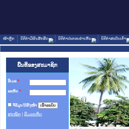
ໜ້າຫຼັກ
ນິຕິກໍາມີຜົນສັກສິດ
ນິຕິກໍາປະກອບຄໍາເຫັນ
ນິຕິກໍາສະບັບເກົ່າ
ພື້ນທີ່ຂອງສະມາຊິກ
ອີເມລ
*
ລະຫັດ
*
ຈື່ຂໍ້ມູນໄວ້ຄັ້ງໜ້າ
ສະໝັກ
|
ລືມລະຫັດ