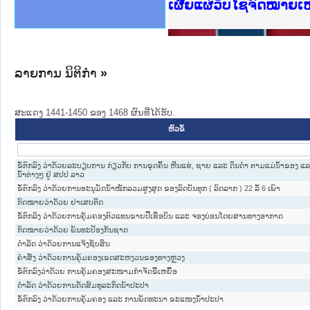
ງລັດຖະການໃຫ້ຜູ້ປະສານງານ
ງປະຕິບັດວຽກງານຈົດໝາຍເຫດ
ານຈົດໝາຍເຫດທາງລັດຖະການ
ານຈົດໝາຍເຫດທາງລັດຖະການ
ະ ເວັບໄຊຈົດໝາຍເຫດທາງ
ະ ເວັບໄຊຈົດໝາຍເຫດທາງ
ເຫດທາງລັດຖະການ ໃຫ້ຜູ້
ເຫດທາງລັດຖະການ ໃຫ້ຜູ້
ເຜີຍແຜ່ວັບໄຊຈົດໝາຍເ
ານສັນຕິບານປະຊາຊົນ
ຄານຕຳຫຼວດປະຊາຊົນ
າຊົນ ພາກເໜືອ
ຊາຊົນ ພາກກາງ
າກເໜືອ
າກກາງ
ະການ
າກໃຕ້
ລາຍການ ນິຕິກໍາ
»
ສະແດງ 1441-1450 ຂອງ 1468 ຜົນທີ່ໄດ້ຮັບ.
ຫົວຂໍ້
ຂໍ້ຕົກລົງ ວ່າດ້ວຍລະບຽບການ ກ່ຽວກັບ ການຂຸດຄົ້ນ ຫີນແຮ່, ຊາຍ ແລະ ດິນດໍາ ຕາມແມ່ນໍ້າຂອງ ແ
ນໍ້າຕ່າງໆ ຢູ່ ສປປ ລາວ
ຂໍ້ຕົກລົງ ວ່າດ້ວຍການອະນຸມັດນ້ຳໜັກລວມສູງສຸດ ຂອງລົດບັນທຸກ ( ລົດລາກ ) 22 ລໍ້ 6 ເພົາ
ກົດໝາຍວ່າດ້ວຍ ຢາເສບຕິດ
ຂໍ້ຕົກລົງ ວ່າດ້ວຍການຄຸ້ມຄອງຕົວແທນຂາຍປີ້ເຮືອບິນ ແລະ ຈອງບ່ອນໂດຍສານທາງອາກາດ
ກົດໝາຍວ່າດ້ວຍ ພັນທະປ້ອງກັນຊາດ
ດຳລັດ ວ່າດ້ວຍການແຈ້ງຊັບສິນ
ຄຳສັ່ງ ວ່າດ້ວຍການຄຸ້ມຄອງເຂດສະຫງວນຂອງທາງຫຼວງ
ຂໍ້ຕົກລົງວ່າດ້ວຍ ການຄຸ້ມຄອງສະໜາມກຳຈັດຂີ້ເຫຍື້ອ
ດຳລັດ ວ່າດ້ວຍການດັດສົມທຸລະກິດນ້າປະປາ
ຂໍ້ຕົກລົງ ວ່າດ້ວຍການຄຸ້ມຄອງ ແລະ ການພັດທະນາ ຂະແໜງນ້ຳປະປາ