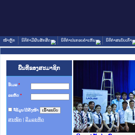
ໜ້າຫຼັກ
ນິຕິກໍາມີຜົນສັກສິດ
ນິຕິກໍາປະກອບຄໍາເຫັນ
ນິຕິກໍາສະບັບເກົ່າ
ພື້ນທີ່ຂອງສະມາຊິກ
ອີເມລ
*
ລະຫັດ
*
ຈື່ຂໍ້ມູນໄວ້ຄັ້ງໜ້າ
ສະໝັກ
|
ລືມລະຫັດ