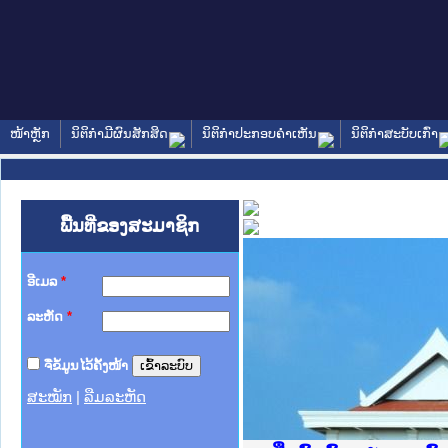
ໜ້າຫຼັກ
ນິຕິກໍາມີຜົນສັກສິດ
ນິຕິກໍາປະກອບຄໍາເຫັນ
ນິຕິກໍາສະບັບເກົ່າ
ພື້ນທີ່ຂອງສະມາຊິກ
ອີເມລ
*
ລະຫັດ
*
ຈື່ຂໍ້ມູນໄວ້ຄັ້ງໜ້າ
ສະໝັກ
|
ລືມລະຫັດ