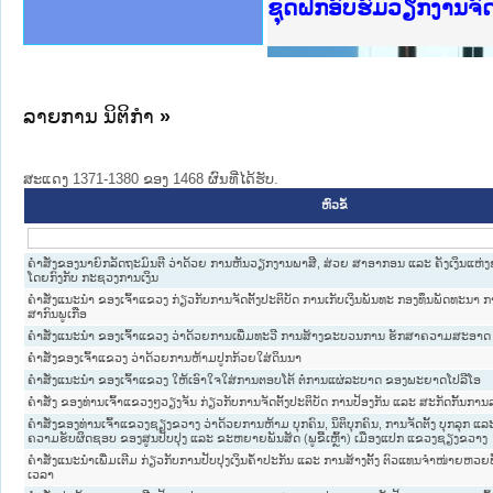
Ministry of Justice 
ເຜີຍແຜ່ວັບໄຊຈົດໝາຍເ
ກະຊວງຍຸຕິທຳ
ຊຸດຝຶກອົບຮົມວຽກງານຈ
ກອງປະຊຸມທົບທວນຄືນກາ
ຝຶກອົບຮົມ ຜູ່ປະສານງ
ຝຶກອົບຮົມ ຜູ່ປະສານງ
ເຜີຍແຜ່ແອັບກົດໝາຍລາ
ເຜີຍແຜ່ແອັບກົດໝາຍລາ
ຍົກລະດັບວຽກງານຈົດໝ
ຊຸດຝຶກອົບຮົມວຽກງານ
ລາຍການ ນິຕິກໍາ
»
ສະແດງ 1371-1380 ຂອງ 1468 ຜົນທີ່ໄດ້ຮັບ.
ຫົວຂໍ້
ຄຳສັ່ງຂອງນາຍົກລັດຖະມົນຕີ ວ່າດ້ວຍ ການຫັນວຽກງານພາສີ, ສ່ວຍ ສາອາກອນ ແລະ ຄັງເງິນແຫ່ງ
ໂດຍກົງກັບ ກະຊວງການເງິນ
ຄຳສັ່ງແນະນຳ ຂອງເຈົ້າແຂວງ ກ່ຽວກັບການຈັດຕັ້ງປະຕິບັດ ການເກັບເງິນພັນທະ ກອງທຶນພັດທະນາ ກາ
ສາກົນພູເກືອ
ຄຳສັ່ງແນະນຳ ຂອງເຈົ້າແຂວງ ວ່າດ້ວຍການເພີ່ມທະວີ ການສ້າງຂະບວນການ ຮັກສາຄວາມສະອາດ 
ຄຳສັ່ງຂອງເຈົ້າແຂວງ ວ່າດ້ວຍການຫ້າມປູກກ້ວຍໃສ່ດິນນາ
ຄຳສັ່ງແນະນຳ ຂອງເຈົ້າແຂວງ ໃຫ້ເອົາໃຈໃສ່ການຕອບໂຕ້ ຕໍ່ການແຜ່ລະບາດ ຂອງພະຍາດໂປລີໂອ
ຄໍາສັ່ງ ຂອງທ່ານເຈົ້າແຂວງໆວຽງຈັນ ກ່ຽວກັບການຈັດຕັ້ງປະຕິບັດ ການປ້ອງກັນ ແລະ ສະກັດກັ້
ຄຳສັ່ງຂອງທ່ານເຈົ້າແຂວງຊຽງຂວາງ ວ່າດ້ວຍການຫ້າມ ບຸກຄົນ, ນິຕິບຸກຄົນ, ການຈັດຕັ້ງ ບຸກລຸກ ແລະ
ຄວາມຮັບຜິດຊອບ ຂອງສູນປັບປຸງ ແລະ ຂະຫຍາຍພັນສັດ (ພູຂີ້ເຫຼົ້າ) ເມືອງແປກ ແຂວງຊຽງຂວາງ
ຄຳສັ່ງແນະນຳເພີ່ມເຕີມ ກ່ຽວກັບການປັບປຸງເງິນຄ້ຳປະກັນ ແລະ ການສ້າງຕັ້ງ ຕົວແທນຈຳໜ່າຍຫວ
ເວລາ