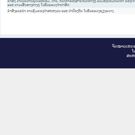
ຄຳສັ່ງ ວ່າດ້ວຍການຍຸບເລີກປ້ອມ, ດ່ານ, ກວດກາຂອງສາຍກວດຕ່າງໆ ລວມທັງປ້ອມກວດກາ ຂອງເຈົ້າໜ
ແລະ ຕາມເສັ້ນທາງຕ່າງໆ ໃນທົ່ວແຂວງຈຳປາສັກ
ຄຳສັ່ງແນະນຳ ການຄຸ້ມຄອງປ່າສະຫງວນ ແລະ ປ່າປ້ອງກັນ ໃນທົ່ວແຂວງຊຽງຂວາງ
ຈົດ​ໝາຍ​ເຫດ​ທ
ໂ
ສະ​ຫ