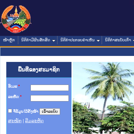
ໜ້າຫຼັກ
ນິຕິກໍາມີຜົນສັກສິດ
ນິຕິກໍາປະກອບຄໍາເຫັນ
ນິຕິກໍາສະບັບເກົ່າ
ພື້ນທີ່ຂອງສະມາຊິກ
ອີເມລ
*
ລະຫັດ
*
ຈື່ຂໍ້ມູນໄວ້ຄັ້ງໜ້າ
ສະໝັກ
|
ລືມລະຫັດ