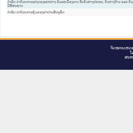
ດໍາລັດ ວ່າດ້ວຍການແຕ່ງດອງລະຫວ່າງ ພົນລະເມືອງລາວ ກັບຄົນຕ່າງປະເທດ, ຄົນຕ່າງດ້າວ ແລະ ຄົນບ
ມີສັສນຊາດ
ດຳລັດ ວ່າດ້ວຍການຄຸ້ມຄອງຢາປາບສັດຕູພືດ
ຈົດ​ໝາຍ​ເຫດ​ທ
ໂ
ສະ​ຫ