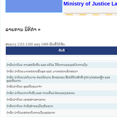
ງລັດຖະການໃຫ້ຜູ້ປະສານງານ
ງປະຕິບັດວຽກງານຈົດໝາຍເຫດ
ານຈົດໝາຍເຫດທາງລັດຖະການ
ານຈົດໝາຍເຫດທາງລັດຖະການ
ະ ເວັບໄຊຈົດໝາຍເຫດທາງ
ະ ເວັບໄຊຈົດໝາຍເຫດທາງ
ເຫດທາງລັດຖະການ ໃຫ້ຜູ້
ເຫດທາງລັດຖະການ ໃຫ້ຜູ້
Ministry of Justice 
ານສັນຕິບານປະຊາຊົນ
ຄານຕຳຫຼວດປະຊາຊົນ
າຊົນ ພາກເໜືອ
ຊາຊົນ ພາກກາງ
າກເໜືອ
າກກາງ
ະການ
າກໃຕ້
ລາຍການ ນິຕິກໍາ
»
ສະແດງ 1151-1160 ຂອງ 1468 ຜົນທີ່ໄດ້ຮັບ.
ຫົວຂໍ້
ດຳລັດວ່າດ້ວຍ ການສະກັດກັ້ນ ແລະ ແກ້ໄຂ ວິກິດການຂອງລະບົບການເງິນ
ດໍາລັດ ວ່າດ້ວຍມາດຕະຖານພົ້ນທຸກ ແລະ ມາດຕະຖານພັດທະນາ
ດໍາລັດ ວ່າດ້ວຍນະໂຍບາຍ ຕໍ່ພະນັກງານ-ລັດຖະກອນ ທີ່ປະຕິບັດໜ້າທີ່ ຢູ່ຫ່າງໄກສອກຫຼີກ ແລະ
ທຸລະກັນດານ
ດຳລັດວ່າດ້ວຍ ທຸລະກິດຊວດຈຳ
ດຳລັດ ວ່າດ້ວຍການຈັດຕັ້ງ ແລະ ການເຄື່ອນໄຫວຂອງນະຄອນ
ດຳລັດວ່າດ້ວຍ ເອກະສານທາງການ
ດຳລັດວ່າດ້ວຍ ກຳລັງສຳຮອງປ້ອງກັນຊາດ
ດໍາລັດ ວ່າດ້ວຍສະຖາບັນການເງິນຈຸລະພາກ