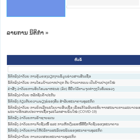
ານສັນຕິບານປະຊາຊົນ
ຄານຕຳຫຼວດປະຊາຊົນ
າຊົນ ພາກເໜືອ
ຊາຊົນ ພາກກາງ
າກເໜືອ
າກກາງ
ະການ
າກໃຕ້
ລາຍການ ນິຕິກໍາ
»
ຫົວຂໍ້
ຂໍ້ຕົກລົງວ່າດ້ວຍ ການຄຸ້ມຄອງວຽກງານຂໍ້ມູນຂ່າວສານສິນເຊື່ອ
ຂໍ້ຕົກລົງວ່າດ້ວຍ ການໂຮມບ້ານດາກປາດຸກ ກັບ ບ້ານດາກເບນ ເປັນບ້ານປາດຸກໃໝ່
ຄຳສັ່ງ ວ່າດ້ວຍການຮິບໂຮມພາຫະນະ (ລົດ) ທີ່ຢຶດໄວ້ຕາມຈຸດຕ່າງໆໃນທົ່ວແຂວງ
ຂໍ້ຕົກລົງວ່າດ້ວຍ ຫລັກຊັບຄ້ຳປະກັນ
ຂໍ້ຕົກລົງ ກ່ຽວກັບຄວາມພຽງພໍຂອງທຶນ ສຳລັບທະນາຄານທຸລະກິດ
ຂໍ້ຕົກລົງວ່າດ້ວຍ ການຍົກເລີກນະໂຍບາຍສິນເຊື່ອ ເພື່ອແກ້ໄຂຜົນກະທົບຈາກສະພາບການລະບາດຂ
ພະຍາດອັກເສບປອດຈາກເຊື້ອຈຸລະໂລກສາຍພັນໃໝ່ (COVID-19)
ຂໍ້ຕົກລົງ ວ່າດ້ວຍການຄ້າຊາຍແດນ
ຂໍ້ຕົກລົງ ວ່າດ້ວຍການຈັດຊັ້ນໜີ້ ແລະ ການຫັກເງິນແຮໜີ້ທີ່ຖືກຈັດຊັ້ນຂອງທະນາຄານ
ຂໍ້ຕົກລົງ ວ່າດ້ວຍການໃຫ້ບໍລິການຜະລິດຕະພັນຂອງທະນາຄານທຸລະກິດ
ຂໍ້ຕົກລົງວ່າດ້ວຍ ການກວດສອບທະນາຄານທຸລະກິດ