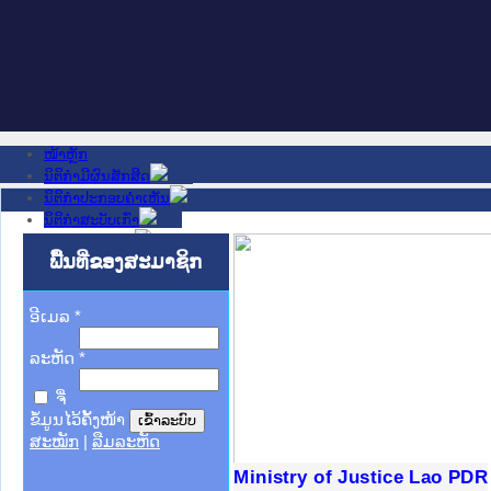
ໜ້າຫຼັກ
ນິຕິກໍາມີຜົນສັກສິດ
ນິຕິກໍາປະກອບຄໍາເຫັນ
ນິຕິກໍາສະບັບເກົ່າ
ຂ່າວສານສໍາຄັນ
ເວັບໄຊອື່ນໆ
ພື້ນທີ່ຂອງສະມາຊິກ
ຕິດຕໍ່ພວກເຮົາ
ກ່ຽວກັບພວກເຮົາ
ອີເມລ
ຊ່ວຍເຫຼືອ
*
ລະຫັດ
*
ຈື່
ຂໍ້ມູນໄວ້ຄັ້ງໜ້າ
ສະໝັກ
|
ລືມລະຫັດ
ງລັດຖະການໃຫ້ຜູ້ປະສານງານ
ງປະຕິບັດວຽກງານຈົດໝາຍເຫດ
ານຈົດໝາຍເຫດທາງລັດຖະການ
ານຈົດໝາຍເຫດທາງລັດຖະການ
ະ ເວັບໄຊຈົດໝາຍເຫດທາງ
ະ ເວັບໄຊຈົດໝາຍເຫດທາງ
ເຫດທາງລັດຖະການ ໃຫ້ຜູ້
ເຫດທາງລັດຖະການ ໃຫ້ຜູ້
Ministry of Justice Lao PDR