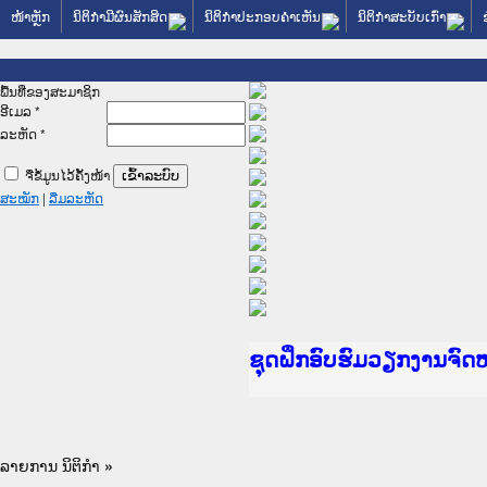
ໜ້າຫຼັກ
ນິຕິກໍາມີຜົນສັກສິດ
ນິຕິກໍາປະກອບຄໍາເຫັນ
ນິຕິກໍາສະບັບເກົ່າ
ພື້ນທີ່ຂອງສະມາຊິກ
ອີເມລ
*
ລະຫັດ
*
ຈື່ຂໍ້ມູນໄວ້ຄັ້ງໜ້າ
ສະໝັກ
|
ລືມລະຫັດ
Ministry of Justice La
ເຜີຍແຜ່ວັບໄຊຈົດໝາຍເຫດ
ກະຊວງຍຸຕິທຳ
ຊຸດຝຶກອົບຮົມວຽກງານຈົ
ກອງປະຊຸມທົບທວນຄືນການ
ຝຶກອົບຮົມ ຜູ່ປະສານງາ
ຝຶກອົບຮົມ ຜູ່ປະສານງາ
ເຜີຍແຜ່ແອັບກົດໝາຍລາວ
ເຜີຍແຜ່ແອັບກົດໝາຍລາວ
ຍົກລະດັບວຽກງານຈົດໝາຍ
ຊຸດຝຶກອົບຮົມວຽກງານຈົ
ລາຍການ ນິຕິກໍາ
»