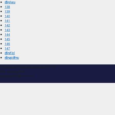
ໜ້າກ່ອນ
138
139
140
141
142
143
144
145
146
147
ໜ້າຕໍ່ໄປ
ໜ້າສຸດທ້າຍ
ຈົດ​ໝາຍ​ເຫດ​ທາງ​ລັດ​ຖະ​ການ ແຫ່ງ ສ​ປ​ປ ລາວ
ໂດຍ: ກະ​ຊວງຍຸ​ຕິ​ທຳ
ສະ​ຫງວນ​ລິ​ຂະ​ສິດ © 2013