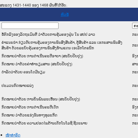
ສະແດງ 1431-1440 ຂອງ 1468 ຜົນທີ່ໄດ້ຮັບ.
ຫົວຂໍ້
ຂໍ້ຕົກລົງຂອງລັດຖະມົນຕີ ວ່າດ້ວຍການຄຸ້ມຄອງຝຸ່ນ ໃນ ສປປ ລາວ
ກະຊ
ຄຳແນະນຳ ກ່ຽວກັບການຄຸ້ມຄອງການຂົນສົ່ງສິນຄ້າ, ຕູ້ສິນຄ້າ ແລະ ເອກະສານຂົນສົ່ງ
ກະຊ
ສິນຄ້າ ດ້ວຍລະບົບຄຸ້ມຄອງການຂົນສົ່ງຂ້າມແດນ ເອເລັກໂຕຣນິກ
ກົດໝາຍວ່າດ້ວຍ ການດຳເນີນຄະດີອາຍາ (ສະບັບປັບປຸງ)
ອົງ
ກົດໝາຍ ວ່າດ້ວຍຄ່າທໍານຽມສານ (ສະບັບປັບປຸງ)
ສານ
ດໍາລັດວ່າດ້ວຍ ຄອນໂດມີນຽມ
ກະຊ
ປະມວນກົດໝາຍແພ່ງ
ກະຊ
ກົດໝາຍວ່າດ້ວຍ ການບິນພົນລະເຮືອນ (ສະບັບປັບປຸງ)
ກະຊ
ກົດໝາຍວ່າດ້ວຍ ການດຳເນີນຄະດີເດັກ
ອົງ
ກົດໝາຍ ວ່າດ້ວຍແຂ່ງຂັນທາງທຸລະກິດ
ກະ
ກົດໝາຍວ່າດ້ວຍ ຄວາມປອດໄພດ້ານເຕັກໂນໂລຊີ ຊີວະພາບ
ກະຊ
ໜ້າທໍາອິດ