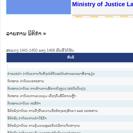
ງລັດຖະການໃຫ້ຜູ້ປະສານງານ
ງປະຕິບັດວຽກງານຈົດໝາຍເຫດ
ານຈົດໝາຍເຫດທາງລັດຖະການ
ານຈົດໝາຍເຫດທາງລັດຖະການ
ະ ເວັບໄຊຈົດໝາຍເຫດທາງ
ະ ເວັບໄຊຈົດໝາຍເຫດທາງ
ເຫດທາງລັດຖະການ ໃຫ້ຜູ້
ເຫດທາງລັດຖະການ ໃຫ້ຜູ້
Ministry of Justice 
ານສັນຕິບານປະຊາຊົນ
ຄານຕຳຫຼວດປະຊາຊົນ
າຊົນ ພາກເໜືອ
ຊາຊົນ ພາກກາງ
າກເໜືອ
າກກາງ
ະການ
າກໃຕ້
ລາຍການ ນິຕິກໍາ
»
ສະແດງ 1441-1450 ຂອງ 1468 ຜົນທີ່ໄດ້ຮັບ.
ຫົວຂໍ້
ຄໍາແນະນໍາ ວ່າດ້ວຍການຈັດຕັ້ງປະຕິບັດລະບົບຜ່ານແດນພາສີອາຊຽນ
ກົດໝາຍ ວ່າດ້ວຍເອກະສານ
ກົດໝາຍວ່າດ້ວຍ ການຕ້ານການສໍ້ລາດບັງຫຼວງ (ສະບັບປັບປຸງ)
ກົດໝາຍ ວ່າດ້ວຍການຄວບຄຸມ ເຄື່ອງດື່ມທີ່ມີທາດເຫຼົ້າ
ກົດໝາຍວ່າດ້ວຍ ກະສິກຳ
ຂໍ້ຕົກລົງວ່າດ້ວຍ ການຢັ້ງຢືນຄວາມຖຶກຕ້ອງຂອງສັນຍາ ແລະ ເອກະສານ
ຂໍ້ຕົກລົງ ວ່າດ້ວຍການນໍາໃຊ້ນໍ້າ
ຂໍ້ຕົກລົງວ່າດ້ວຍ ການຄຸ້ມຄອງທຸລະກິດບໍລິການຈັດຫາງານ
ຂໍ້ຕົກລົງ ວ່າດ້ວຍການຄຸ້ມຄອງທະນະບັດໃນຂອດຈໍລະຈອນ