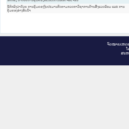
ຂໍ້ຕົກລົງວ່າດ້ວຍ ການຄຸ້ມຄອງງົບປະມານຕິດຕາມກວດກາວິຊາການດ້ານສິ່ງແວດລ້ອມ ແລະ ການ
ຄຸ້ມຄອງອ່າງຮັບນໍ້າ
ຈົດ​ໝາຍ​ເຫດ​ທ
ໂ
ສະ​ຫ