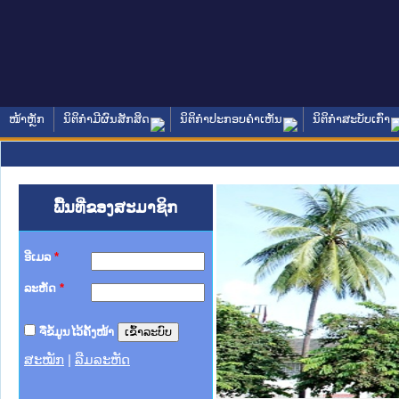
ໜ້າຫຼັກ
ນິຕິກໍາມີຜົນສັກສິດ
ນິຕິກໍາປະກອບຄໍາເຫັນ
ນິຕິກໍາສະບັບເກົ່າ
ພື້ນທີ່ຂອງສະມາຊິກ
ອີເມລ
*
ລະຫັດ
*
ຈື່ຂໍ້ມູນໄວ້ຄັ້ງໜ້າ
ສະໝັກ
|
ລືມລະຫັດ