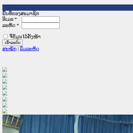
ພື້ນທີ່ຂອງສະມາຊິກ
ອີເມລ
*
ລະຫັດ
*
ຈື່ຂໍ້ມູນໄວ້ຄັ້ງໜ້າ
ສະໝັກ
|
ລືມລະຫັດ