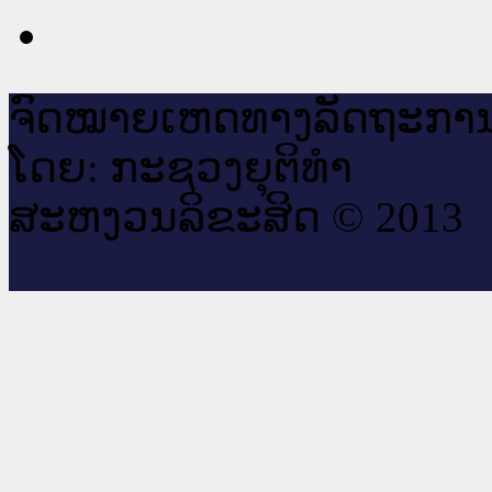
ຈົດ​ໝາຍ​ເຫດ​ທາງ​ລັດ​ຖະ​ກາ
ໂດຍ: ກະ​ຊວງຍຸ​ຕິ​ທຳ
ສະ​ຫງວນ​ລິ​ຂະ​ສິດ © 2013