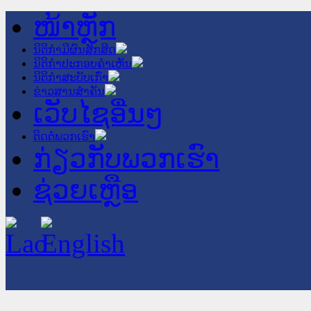
ໜ້າຫຼັກ
ນິຕິກໍາມີຜົນສັກສິດ
ນິຕິກໍາປະກອບຄໍາເຫັນ
ນິຕິກໍາສະບັບເກົ່າ
ຂ່າວສານສໍາຄັນ
ເວັບໄຊອື່ນໆ
ຕິດຕໍ່ພວກເຮົາ
ກ່ຽວກັບພວກເຮົາ
ຊ່ວຍເຫຼືອ