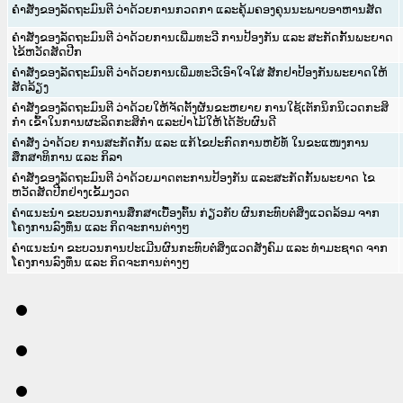
ຄໍາສັ່ງຂອງລັດຖະມົນຕີ ວ່າດ້ວຍການກວດກາ ແລະຄຸ້ມຄອງຄຸນນະພາບອາຫານສັດ
ຄໍາສັ່ງຂອງລັດຖະມົນຕີ ວ່າດ້ວຍການເພີ່ມທະວີ ການປ້ອງກັນ ແລະ ສະກັດກັ້ນພະຍາດ
ໄຂ້ຫວັດສັດປີກ
ຄໍາສັ່ງຂອງລັດຖະມົນຕີ ວ່າດ້ວຍການເພີ່ມທະວີເອົາໃຈໃສ່ ສັກຢາປ້ອງກັນພະຍາດໃຫ້
ສັດລ້ຽງ
ຄໍາສັ່ງຂອງລັດຖະມົນຕີ ວ່າດ້ວຍໃຫ້ຈັດຕັ້ງຜັນຂະຫຍາຍ ການໃຊ້ເຕັກນິກນິເວດກະສິ
ກໍາ ເຂົ້າໃນການຜະລິດກະສິກໍາ ແລະປ່າໄມ້ໃຫ້ໄດ້ຮັບຜົນດີ
ຄຳສັ່ງ ວ່າດ້ວຍ ການສະກັດກັ້ນ ແລະ ແກ້ໄຂປະກົດການຫຍໍ້ທໍ້ ໃນຂະແໜງການ
ສຶກສາທິການ ແລະ ກິລາ
ຄໍາສັ່ງຂອງລັດຖະມົນຕີ ວ່າດ້ວຍມາດຕະການປ້ອງກັນ ແລະສະກັດກັ້ນພະຍາດ ໄຂ
ຫວັດສັດປີກຢ່າງເຂັ້ມງວດ
ຄຳແນະນຳ ຂະບວນການສຶກສາເບື້ອງຕົ້ນ ກ່ຽວກັບ ຜົນກະທົບຕໍ່ສິ່ງແວດລ້ອມ ຈາກ
ໂຄງການລົງທຶນ ແລະ ກິດຈະການຕ່າງໆ
ຄຳແນະນຳ ຂະບວນການປະເມີນຜົນກະທົບຕໍ່ສິ່ງແວດສັງຄົມ ແລະ ທຳມະຊາດ ຈາກ
ໂຄງການລົງທຶນ ແລະ ກິດຈະການຕ່າງໆ