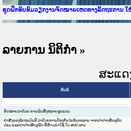
Ministry of Justice Lao PDR
ເຜີຍແຜ່ວັບໄຊຈົດໝາຍເຫດທາງລັດຖະການ ແລະ ແອັບກ
ກະຊວງຍຸຕິທຳ
ຊຸດຝຶກອົບຮົມວຽກງານຈົດໝາຍເຫດທາງລັດຖະການ ໃ
ກອງປະຊຸມທົບທວນຄືນການຈັດຕັ້ງປະຕິບັດວຽກງານຈ
ຝຶກອົບຮົມ ຜູ່ປະສານງານວຽກງານຈົດໝາຍເຫດທາງລັ
ຝຶກອົບຮົມ ຜູ່ປະສານງານວຽກງານຈົດໝາຍເຫດທາງລັດ
ເຜີຍແຜ່ແອັບກົດໝາຍລາວ ແລະ ເວັບໄຊຈົດໝາຍເຫດທ
ເຜີຍແຜ່ແອັບກົດໝາຍລາວ ແລະ ເວັບໄຊຈົດໝາຍເຫດທາ
ຍົກລະດັບວຽກງານຈົດໝາຍເຫດທາງລັດຖະການໃຫ້ຜູ້
ຊຸດຝຶກອົບຮົມວຽກງານຈົດໝາຍເຫດທາງລັດຖະການ ໃ
ລາຍການ ນິຕິກໍາ
»
ສະແດງ 
ຫົວຂໍ້
ກົດໝາຍວ່າດ້ວຍ ການຂົນສົ່ງຫລາຍຮູບແບບ
ຄໍາສັ່ງຂອງລັດຖະມົນຕີ ວ່າດ້ວຍການປ້ອງກັນໄພອັນຕະລາຍ ຈາກຢາປາບສັດຕູພືດ
ປອມ ແລະຢາປາບສັດຕູພືດ ທີ່ຫ້າມນໍາໃຊ້ ໃນ ສປປ ລາວ