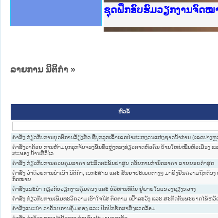
Ministry of Justice Lao
ເຜີຍແຜ່ວັບໄຊຈົດໝາຍເຫດທ
ກະຊວງຍຸຕິທຳ
ຊຸດຝຶກອົບຮົມວຽກງານຈົດ
ກອງປະຊຸມທົບທວນຄືນການຈັ
ຝຶກອົບຮົມ ຜູ່ປະສານງານວ
ຝຶກອົບຮົມ ຜູ່ປະສານງານວ
ເຜີຍແຜ່ແອັບກົດໝາຍລາວ ແ
ເຜີຍແຜ່ແອັບກົດໝາຍລາວ ແ
ຍົກລະດັບວຽກງານຈົດໝາຍເ
ຊຸດຝຶກອົບຮົມວຽກງານຈົດ
ລາຍການ ນິຕິກໍາ
»
ຫົວຂໍ້
ຄຳສັ່ງ ກ່ຽວກັບການຍຸດຕິການລ້ຽງສັດ ທີ່ບຸກລຸກເຂົ້າເຂດປ່າສະຫງວນແຫ່ງຊາດນ້ຳກ່ານ (ເຂດປາງຫຼ
ຄຳສັ່ງວ່າດ້ວຍ ການຫ້າມບຸກລຸກຈັບຈອງພື້ນທີ່ແຫຼ່ງທ່ອງທ່ຽວຕາດຫົວຄົນ ບ້ານໃຫຍ່ໝື່ນຫົວເມືອງ ແລ
ສະພອງ ບ້ານສີວິໄລ
ຄຳສັ່ງ ກ່ຽວກັບການຄວບຄຸມລາຄາ ຜະລິດຕະພັນຢາສູບ ດວ້ຍການກຳນົດລາຄາ ຂາຍຍ່ອຍຕ່ຳສຸດ
ຄຳສັ່ງ ວ່າດ້ວຍການນຳເອົາ ນິຕິກຳ, ເອກະສານ ແລະ ສັນຍາປະເພດຕ່າງໆ ມາຢັ້ງຢືນຄວາມຖືກຕ້ອງ 
ກົດໝາຍ
ຄຳສັ່ງແນະນຳ ກ່ຽວກັບວຽກງານຄຸ້ມຄອງ ແລະ ບໍລິຫານທີ່ດິນ ຢູ່ພາຍໃນແຂວງຊຽງຂວາງ
ຄຳສັ່ງ ກ່ຽວກັບການເພີ່ມທະວີຄວາມເອົາໃຈໃສ່ ຕິດຕາມ ເຝົ້າລະວັງ ແລະ ສະກັດກັ້ນພະຍາດໄຂ້ຫວັ
ຄຳສັ່ງແນະນຳ ວ່າດ້ວຍການຄຸ້ມຄອງ ແລະ ປົກປັກຮັກສາສິ່ງແວດລ້ອມ