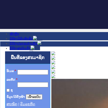
ໜ້າຫຼັກ
ນິຕິກໍາມີຜົນສັກສິດ
ນິຕິກໍາປະກອບຄໍາເຫັນ
ນິຕິກໍາສະບັບເກົ່າ
ຂ່າວສານສໍາຄັນ
ເວັບໄຊອື່ນໆ
ພື້ນທີ່ຂອງສະມາຊິກ
ຕິດຕໍ່ພວກເຮົາ
ກ່ຽວກັບພວກເຮົາ
ຊ່ວຍເຫຼືອ
ອີເມລ
*
ລະຫັດ
*
ຈື່
ຂໍ້ມູນໄວ້ຄັ້ງໜ້າ
ສະໝັກ
|
ລືມລະຫັດ