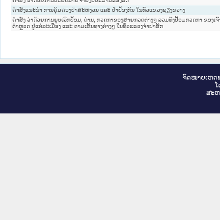
ຄຳສັ່ງ ວ່າດ້ວຍການປະຢັດລາຍຈ່າຍງົບປະມານຂອງລັດ
ຄຳສັ່ງແນະນຳ ການຄຸ້ມຄອງປ່າສະຫງວນ ແລະ ປ່າປ້ອງກັນ ໃນທົ່ວແຂວງຊຽງຂວາງ
ຄຳສັ່ງ ວ່າດ້ວຍການຍຸບເລີກປ້ອມ, ດ່ານ, ກວດກາຂອງສາຍກວດຕ່າງໆ ລວມທັງປ້ອມກວດກາ ຂອງເຈົ້າ
ຕຳຫຼວດ ຢູ່ແຕ່ລະເມືອງ ແລະ ຕາມເສັ້ນທາງຕ່າງໆ ໃນທົ່ວແຂວງຈຳປາສັກ
ຈົດ​ໝາຍ​ເຫດ​ທ
ໂ
ສະ​ຫ