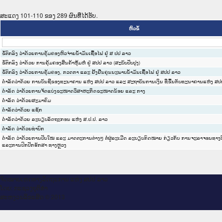
ສະແດງ 101-110 ຂອງ 289 ຜົນທີ່ໄດ້ຮັບ.
ຫົວຂໍ້
ຂໍ້ຕົກລົງ ວ່າດ້ວຍການຄຸ້ມຄອງຫົວຈ່າຍນ້ຳມັນເຊື້ອໄຟ ຢູ່ ສ ປປ ລາວ
ຂໍ້ຕົກລົງ ວ່າດ້ວຍ ການຄຸ້ມຄອງສິນຄ້າຫຸ້ມຫໍ່ ຢູ່ ສປປ ລາວ (ສະບັບປັບປຸງ)
ຂໍ້ຕົກລົງ ວ່າດ້ວຍການຄຸ້ມຄອງ, ກວດກາ ແລະ ຢັ້ງຢືນຄຸນນະພາບນ້ຳມັນເຊື້ອໄຟ ຢູ່ ສປປ ລາວ
ດຳລັດວ່າດ້ວຍ ການບັນຊີຂອງທະນາຄານ ແຫ່ງ ສປປ ລາວ ແລະ ສະຖາບັນການເງິນ ທີ່ຂື້ນກັບທະນາຄານແຫ່ງ ສປ
ດຳລັດ ວ່າດ້ວຍການຈັດແບ່ງຂະໜາດວິສາຫະກິດຂະໜາດນ້ອຍ ແລະ ກາງ
ດຳລັດ ວ່າດ້ວຍສະມາຄົມ
ດຳລັດວ່າດ້ວຍ ແຊັກ
ດຳລັດວ່າດ້ວຍ ລະບຽບລັດຖະກອນ ແຫ່ງ ສ.ປ.ປ. ລາວ
ດໍາລັດ ວ່າດ້ວຍທ່າບົກ
ດຳລັດ ວ່າດ້ວຍການປັບໃໝ ແລະ ມາດຕະການຕ່າງໆ ຕໍ່ຜູ່ລະເມີດ ລະບຽບກົດໝາຍ ກ່ຽວກັບ ການຈະລາຈອນທາງບົ
ແລະການປົກປັກຮັກສາ ທາງຫຼວງ
ຈົດ​ໝາຍ​ເຫດ​ທາງ​ລັດ​ຖະ​ການ ແຫ່ງ ສ​ປ​ປ ລາວ
ໂດຍ: ກະ​ຊວງຍຸ​ຕິ​ທຳ
ສະ​ຫງວນ​ລິ​ຂະ​ສິດ © 2013