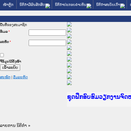
ໜ້າຫຼັກ
ນິຕິກໍາມີຜົນສັກສິດ
ນິຕິກໍາປະກອບຄໍາເຫັນ
ນິຕິກໍາສະບັບເກົ່າ
ພື້ນທີ່ຂອງສະມາຊິກ
ອີເມລ
*
ລະຫັດ
*
ຈື່ຂໍ້ມູນໄວ້ຄັ້ງໜ້າ
ສະໝັກ
|
ລືມລະຫັດ
Ministry of Justice La
ເຜີຍແຜ່ວັບໄຊຈົດໝາຍເຫດ
ກະຊວງຍຸຕິທຳ
ຊຸດຝຶກອົບຮົມວຽກງານຈົ
ກອງປະຊຸມທົບທວນຄືນການ
ຝຶກອົບຮົມ ຜູ່ປະສານງາ
ຝຶກອົບຮົມ ຜູ່ປະສານງາ
ເຜີຍແຜ່ແອັບກົດໝາຍລາວ
ເຜີຍແຜ່ແອັບກົດໝາຍລາວ
ຍົກລະດັບວຽກງານຈົດໝາຍ
ຊຸດຝຶກອົບຮົມວຽກງານຈົ
ລາຍການ ນິຕິກໍາ
»