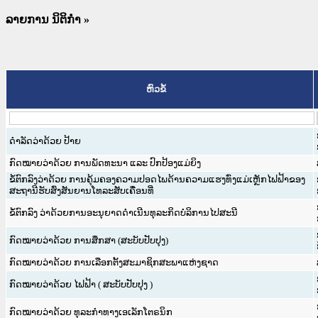
ລາຍການ ນິຕິກໍາ
»
ຫົວຂໍ້
ດຳລັດວ່າດ້ວຍ ປ້າຍ
ກົດໝາຍວ່າດ້ວຍ ການພັດທະນາ ແລະ ປົກປ້ອງແມ່ຍິງ
ຂໍ້ຕົກລົງວ່າດ້ວຍ ການຄຸ້ມຄອງຄວາມປອດໄພດ້ານຄວາມແຮງທົ່ງແມ່ເຫຼັກໄຟຟ້າຂອງ
ສະຖານີຮັບສົ່ງສັນຍານໂທລະສັບເຄື່ອນທີ່
ຂໍ້ຕົກລົງ ວ່າດ້ວຍການອະນຸຍາດດຳເນີນທຸລະກິດບໍລິການໄປສະນີ
ກົດໝາຍວ່າດ້ວຍ ການສຶກສາ (ສະບັບປັບປຸງ)
ກົດໝາຍວ່າດ້ວຍ ການເລືອກຕັ້ງສະມາຊິກສະພາແຫ່ງຊາດ
ກົດ​ໝາຍວ່າ​ດ້ວຍ​ ໄຟ​ຟ້າ ( ສະບັບປັບປຸງ )
ກົດໝາຍວ່າດ້ວຍ ທຸລະກຳທາງເອເລັກໂຕຣນິກ