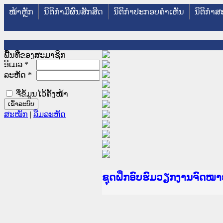
ໜ້າຫຼັກ
ນິຕິກໍາມີຜົນສັກສິດ
ນິຕິກໍາປະກອບຄໍາເຫັນ
ນິຕິກໍາສ
ພື້ນທີ່ຂອງສະມາຊິກ
ອີເມລ
*
ລະຫັດ
*
ຈື່ຂໍ້ມູນໄວ້ຄັ້ງໜ້າ
ສະໝັກ
|
ລືມລະຫັດ
Ministry of Justice Lao PD
ເຜີຍແຜ່ວັບໄຊຈົດໝາຍເຫດທາ
ກະຊວງຍຸຕິທຳ
ຊຸດຝຶກອົບຮົມວຽກງານຈົດໝ
ກອງປະຊຸມທົບທວນຄືນການຈັ
ຝຶກອົບຮົມ ຜູ່ປະສານງານວ
ຝຶກອົບຮົມ ຜູ່ປະສານງານວຽ
ເຜີຍແຜ່ແອັບກົດໝາຍລາວ ແລ
ເຜີຍແຜ່ແອັບກົດໝາຍລາວ ແລ
ຍົກລະດັບວຽກງານຈົດໝາຍເຫ
ຊຸດຝຶກອົບຮົມວຽກງານຈົດໝ