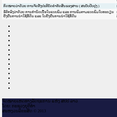
ກົດໝາຍວ່າດ້ວຍ ການຈັດຕັ້ງປະຕິບັດຄຳຕັດສິນຂອງສານ ( ສະບັບປັບປຸງ )
ຂໍ້ຕົກລົງວ່າດ້ວຍ ການກຳນົດເນື້ອໃນແບບພິມ ແລະ ການພິມຕາມແບບພິມໃບທະບຽນ
ຢັ້ງຢືນການນຳໃຊ້ທີ່ດິນ ແລະ ໃບຢັ້ງຢືນການນຳໃຊ້ທີ່ດິນ
ຈົດ​ໝາຍ​ເຫດ​ທາງ​ລັດ​ຖະ​ການ ແຫ່ງ ສ​ປ​ປ ລາວ
ໂດຍ: ກະ​ຊວງຍຸ​ຕິ​ທຳ
ສະ​ຫງວນ​ລິ​ຂະ​ສິດ © 2013