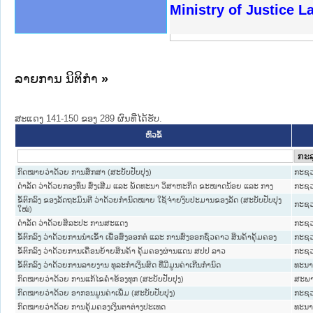
ງລັດຖະການໃຫ້ຜູ້ປະສານງານ
ງປະຕິບັດວຽກງານຈົດໝາຍເຫດ
ານຈົດໝາຍເຫດທາງລັດຖະການ
ານຈົດໝາຍເຫດທາງລັດຖະການ
ະ ເວັບໄຊຈົດໝາຍເຫດທາງ
ະ ເວັບໄຊຈົດໝາຍເຫດທາງ
ເຫດທາງລັດຖະການ ໃຫ້ຜູ້
ເຫດທາງລັດຖະການ ໃຫ້ຜູ້
Ministry of Justice 
ານສັນຕິບານປະຊາຊົນ
ຄານຕຳຫຼວດປະຊາຊົນ
າຊົນ ພາກເໜືອ
ຊາຊົນ ພາກກາງ
າກເໜືອ
າກກາງ
ະການ
າກໃຕ້
ລາຍການ ນິຕິກໍາ
»
ສະແດງ 141-150 ຂອງ 289 ຜົນທີ່ໄດ້ຮັບ.
ຫົວຂໍ້
ກົດໝາຍວ່າດ້ວຍ ການສຶກສາ (ສະບັບປັບປຸງ)
ກະຊວ
ດຳລັດ ວ່າດ້ວຍກອງທຶນ ສົ່ງເສີມ ແລະ ພັດທະນາ ວິສາຫະກິດ ຂະໜາດນ້ອຍ ແລະ ກາງ
ກະຊວ
ຂໍ້ຕົກລົງ ຂອງລັດຖະມົນຕີ ວ່າດ້ວຍກຳນົດໝາຍ ໃຊ້ຈ່າຍງົບປະມານຂອງລັດ (ສະບັບປັບປຸງ
ກະຊວ
ໃໝ່)
ດຳລັດ ວ່າດ້ວຍສິລະປະ ການສະແດງ
ກະຊວ
ຂໍ້ຕົກລົງ ວ່າດ້ວຍການນຳເຂົ້າ ເພື່ອສົ່ງອອກຕໍ່ ແລະ ການສົ່ງອອກຊົ່ວຄາວ ສິນຄ້າຄຸ້ມຄອງ
ກະຊວ
ຂໍ້ຕົກລົງ ວ່າດ້ວຍການເຄື່ອນຍ້າຍສິນຄ້າ ຄຸ້ມຄອງຜ່ານແດນ ສປປ ລາວ
ກະຊວ
ຂໍ້ຕົກລົງ ວ່າດ້ວຍການລາຍງານ ທຸລະກຳເງິນສົດ ທີ່ມີມູນຄ່າເກີນກຳນົດ
ທະນາ
ກົດໝາຍວ່າດ້ວຍ ການແກ້ໄຂຄຳຮ້ອງທຸກ (ສະບັບປັບປຸງ)
ສະພາ
ກົດໝາຍວ່າດ້ວຍ ອາກອນມູນຄ່າເພີ່ມ (ສະບັບປັບປຸງ)
ກະຊວ
ກົດໝາຍວ່າດ້ວຍ ການຄຸ້ມຄອງເງິນຕາຕ່າງປະເທດ
ທະນາ