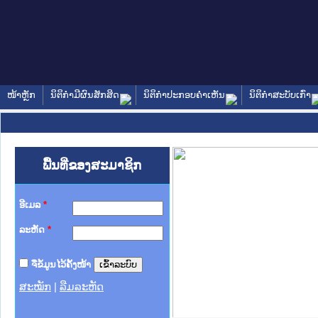
ໜ້າຫຼັກ
ນິຕິກໍາມີຜົນສັກສິດ
ນິຕິກໍາປະກອບຄໍາເຫັນ
ນິຕິກໍາສະບັບເກົ່າ
ພື້ນທີ່ຂອງສະມາຊິກ
ອີເມລ
*
ລະຫັດ
*
ຈື່ຂໍ້ມູນໄວ້ຄັ້ງໜ້າ
ສະໝັກ
|
ລືມລະຫັດ