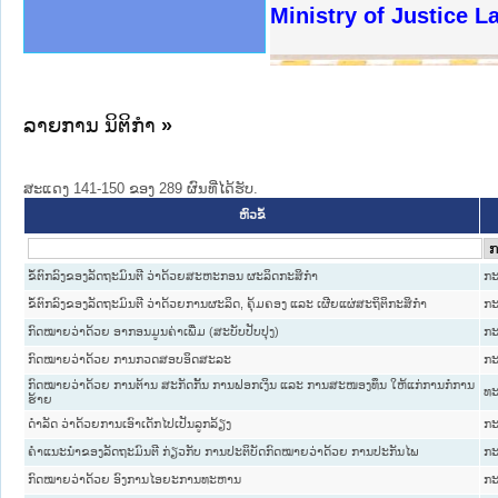
ງລັດຖະການໃຫ້ຜູ້ປະສານງານ
ງປະຕິບັດວຽກງານຈົດໝາຍເຫດ
ານຈົດໝາຍເຫດທາງລັດຖະການ
ານຈົດໝາຍເຫດທາງລັດຖະການ
ະ ເວັບໄຊຈົດໝາຍເຫດທາງ
ະ ເວັບໄຊຈົດໝາຍເຫດທາງ
ເຫດທາງລັດຖະການ ໃຫ້ຜູ້
ເຫດທາງລັດຖະການ ໃຫ້ຜູ້
Ministry of Justice 
ານສັນຕິບານປະຊາຊົນ
ຄານຕຳຫຼວດປະຊາຊົນ
າຊົນ ພາກເໜືອ
ຊາຊົນ ພາກກາງ
າກເໜືອ
າກກາງ
ະການ
າກໃຕ້
ລາຍການ ນິຕິກໍາ
»
ສະແດງ 141-150 ຂອງ 289 ຜົນທີ່ໄດ້ຮັບ.
ຫົວຂໍ້
ຂໍ້ຕົກລົງຂອງລັດຖະມົນຕີ ວ່າດ້ວຍສະຫະກອນ ຜະລິດກະສິກໍາ
ກະ
ຂໍ້ຕົກລົງຂອງລັດຖະມົນຕີ ວ່າດ້ວຍການຜະລິດ, ຄຸ້ມຄອງ ແລະ ເຜີຍແຜ່ສະຖິຕິກະສິກໍາ
ກະ
ກົດໝາຍວ່າດ້ວຍ ອາກອນມູນຄ່າເພີ່ມ (ສະບັບປັບປຸງ)
ກະ
ກົດໝາຍວ່າດ້ວຍ ການກວດສອບອິດສະລະ
ກະ
ກົດໝາຍວ່າດ້ວຍ ການຕ້ານ ສະກັດກັ້ນ ການຟອກເງິນ ແລະ ການສະໜອງທຶນ ໃຫ້ແກ່ການກໍ່ການ
ທະ
ຮ້າຍ
ດຳລັດ ວ່າດ້ວຍການເອົາເດັກໄປເປັນລູກລ້ຽງ
ກະ
ຄຳແນະນຳຂອງລັດຖະມົນຕີ ກ່ຽວກັບ ການປະຕິບັດກົດໝາຍວ່າດ້ວຍ ການປະກັນໄພ
ກະ
ກົດໝາຍວ່າດ້ວຍ ອົງການໄອຍະການທະຫານ
ກະ