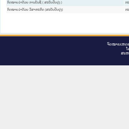
ກົດໝາຍວ່າດ້ວຍ ການບັນຊີ ( ສະບັບປັບປຸງ )
ກະ
ກົດໝາຍວ່າດ້ວຍ ວິສາຫະກິດ (ສະບັບປັບປຸງ)
ກະ
ຈົດ​ໝາຍ​ເຫດ​ທ
ໂ
ສະ​ຫ