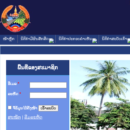
ໜ້າຫຼັກ
ນິຕິກໍາມີຜົນສັກສິດ
ນິຕິກໍາປະກອບຄໍາເຫັນ
ນິຕິກໍາສະບັບເກົ່າ
ພື້ນທີ່ຂອງສະມາຊິກ
ອີເມລ
*
ລະຫັດ
*
ຈື່ຂໍ້ມູນໄວ້ຄັ້ງໜ້າ
ສະໝັກ
|
ລືມລະຫັດ