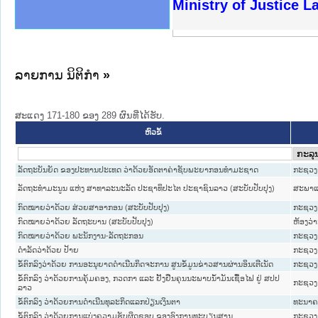
ງລັດຖະການໃຫ້ຜູ້ປະສານງານ
ງປະຕິບັດວຽກງານຈົດໝາຍເຫດ
ານຈົດໝາຍເຫດທາງລັດຖະການ
ານຈົດໝາຍເຫດທາງລັດຖະການ
ະ ເວັບໄຊຈົດໝາຍເຫດທາງ
ະ ເວັບໄຊຈົດໝາຍເຫດທາງ
ເຫດທາງລັດຖະການ ໃຫ້ຜູ້
ເຫດທາງລັດຖະການ ໃຫ້ຜູ້
Ministry of Justice 
ານສັນຕິບານປະຊາຊົນ
ຄານຕຳຫຼວດປະຊາຊົນ
າຊົນ ພາກເໜືອ
ຊາຊົນ ພາກກາງ
າກເໜືອ
າກກາງ
ະການ
າກໃຕ້
ລາຍການ ນິຕິກໍາ
»
ສະແດງ 171-180 ຂອງ 289 ຜົນທີ່ໄດ້ຮັບ.
ຫົວຂໍ້
ລັດຖະບັນຍັດ ຂອງປະທານປະເທດ ວ່າດ້ວຍອັດຕາຄ່າຊັບພະຍາກອນທຳມະຊາດ
ກະຊວງ 
ລັດຖະທຳມະນູນ ແຫ່ງ ສາທາລະນະລັດ ປະຊາທິປະໄຕ ປະຊາຊົນລາວ (ສະບັບປັບປຸງ)
ສະພາແ
ກົດໝາຍວ່າດ້ວຍ ສ່ວຍສາອາກອນ (ສະບັບປັບປຸງ)
ກະຊວງ 
ກົດໝາຍວ່າດ້ວຍ ລັດຖະບານ (ສະບັບປັບປຸງ)
ຫ້ອງວ່
ກົດໝາຍວ່າດ້ວຍ ພະນັກງານ-ລັດຖະກອນ
ກະຊວງ
ດຳລັດວ່າດ້ວຍ ປ້າຍ
ກະຊວງ 
ຂໍ້ຕົກລົງວ່າດ້ວຍ ການອະນຸຍາດດຳເນີນກິດຈະການ ສູນຂໍ້ມູນຂ່າວສານຜ່ານອິນເຕີເນັດ
ກະຊວງ 
ຂໍ້ຕົກລົງ ວ່າດ້ວຍການຄຸ້ມຄອງ, ກວດກາ ແລະ ຢັ້ງຢືນຄຸນນະພາບນ້ຳມັນເຊື້ອໄຟ ຢູ່ ສປປ
ກະຊວງ
ລາວ
ຂໍ້ຕົກລົງ ວ່າດ້ວຍການດຳເນີນທຸລະກິດແລກປ່ຽນເງິນຕາ
ທະນາຄ
ຂໍ້ຕົກລົງ ວ່າດ້ວຍການແບ່ງຄວາມຮັບຜິດຊອບ ຂອງອົງການທະບຽນສານ
ກະຊວງ 