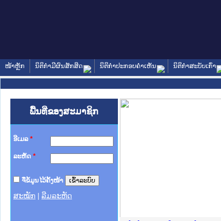
ໜ້າຫຼັກ
ນິຕິກໍາມີຜົນສັກສິດ
ນິຕິກໍາປະກອບຄໍາເຫັນ
ນິຕິກໍາສະບັບເກົ່າ
ພື້ນທີ່ຂອງສະມາຊິກ
ອີເມລ
*
ລະຫັດ
*
ຈື່ຂໍ້ມູນໄວ້ຄັ້ງໜ້າ
ສະໝັກ
|
ລືມລະຫັດ