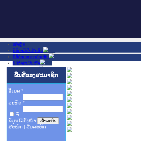
ໜ້າຫຼັກ
ນິຕິກໍາມີຜົນສັກສິດ
ນິຕິກໍາປະກອບຄໍາເຫັນ
ນິຕິກໍາສະບັບເກົ່າ
ຂ່າວສານສໍາຄັນ
ເວັບໄຊອື່ນໆ
ພື້ນທີ່ຂອງສະມາຊິກ
ຕິດຕໍ່ພວກເຮົາ
ກ່ຽວກັບພວກເຮົາ
ອີເມລ
ຊ່ວຍເຫຼືອ
*
ລະຫັດ
*
ຈື່
ຂໍ້ມູນໄວ້ຄັ້ງໜ້າ
ສະໝັກ
|
ລືມລະຫັດ