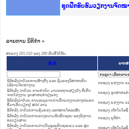
Ministry of Justice Lao
ເຜີຍແຜ່ວັບໄຊຈົດໝາຍເຫດທ
ກະຊວງຍຸຕິທຳ
ຊຸດຝຶກອົບຮົມວຽກງານຈົດ
ກອງປະຊຸມທົບທວນຄືນການຈັ
ຝຶກອົບຮົມ ຜູ່ປະສານງານວ
ຝຶກອົບຮົມ ຜູ່ປະສານງານວ
ເຜີຍແຜ່ແອັບກົດໝາຍລາວ ແ
ເຜີຍແຜ່ແອັບກົດໝາຍລາວ ແ
ຍົກລະດັບວຽກງານຈົດໝາຍເ
ຊຸດຝຶກອົບຮົມວຽກງານຈົດ
ລາຍການ ນິຕິກໍາ
»
ສະແດງ 201-210 ຂອງ 289 ຜົນທີ່ໄດ້ຮັບ.
ຫົວຂໍ້
ພາກສ່
ຂໍ້ຕົກລົງວ່າດ້ວຍການສ້າງຕັ້ງ ແລະ ຄຸ້ມຄອງວິສາຫະກິດ
ກະຊວງ ແຮງງານ ແລ
ບໍລິການຈັດຫາງານ
ຂໍ້ຕົກລົງ ວ່າດ້ວຍ ການກຳນົດ ມາດຕະຖານສຽງດັງ ທີ່ເກີດ
ກະຊວງ ອຸດສາຫະກ
ຈາກໂຮງງານ ອຸດສາຫະກຳປຸງແຕ່ງ
ຂໍ້ຕົກລົງວ່າດ້ວຍ ການອະນຸຍາດນໍາເຂົ້າແຮງງານຕ່າງປະເທດ
ກະຊວງ ແຮງງານ ແລ
ທີ່ມາເຮັດວຽກຢູ່ ສປປ ລາວ
ຂໍ້ຕົກລົງ ວ່າດ້ວຍການຄຸ້ມຄອງ ເລກໝາຍໂທລະສັບ
ກະຊວງ ເຕັກໂນໂລຊີ
ຂໍ້ຕົກລົງ ວ່າດ້ວຍການແບ່ງຄວາມຮັບຜິດຊອບ ຂອງອົງການ
ກະຊວງ ຍຸຕິທໍາ
ທະບຽນສານ
ຂໍ້ຕົກລົງ ວ່າດ້ວຍການດຳເນີນທຸລະກິດຊອບແວ ແລະ ສູນ
ກະຊວງ ເຕັກໂນໂລຊີ