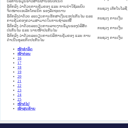
ບໍລິການຂໍ້ມູນຂ່າວສານຜ່ານອິນເຕີເນັດ
ຂໍ້ຕົກລົງ ວ່າດ້ວຍການຄຸ້ມຄອງ ແລະ ການນໍາໃຊ້ລະບົບ
ກະຊວງ ເຕັກໂນໂລຊີ
ຈົດໝາຍເອເລັກໂຕຣນິກ ຂອງລັດຖະບານ
ຂໍ້ຕົກລົງວ່າດ້ວຍ ລະບຽບການຮັກສາເງິນແຮປະກັນໄພ ແລະ
ກະຊວງ ການເງິນ
ການຄຸ້ມຄອງຄວາມສາມາດໃນການຊຳລະໜີ້
ຂໍ້ຕົກລົງ ວ່າດ້ວຍລະບຽບການລາຍງານຂໍ້ມູນຂອງບໍລິສັດ
ກະຊວງ ການເງິນ
ປະກັນໄພ ແລະ ນາຍໜ້າປະກັນໄພ
ຂໍ້ຕົກລົງ ວ່າດ້ວຍລະບຽບການບໍລິຫານຄຸ້ມຄອງ ແລະ ການ
ກະຊວງ ການເງິນ
ດຳເນີນທຸລະກິດປະກັນໄພ
ໜ້າທໍາອິດ
ໜ້າກ່ອນ
16
17
18
19
20
21
22
23
24
25
ໜ້າຕໍ່ໄປ
ໜ້າສຸດທ້າຍ