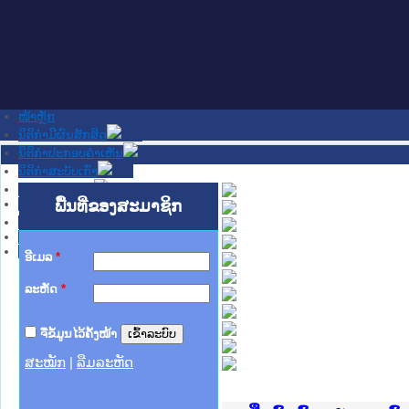
ໜ້າຫຼັກ
ນິຕິກໍາມີຜົນສັກສິດ
ນິຕິກໍາປະກອບຄໍາເຫັນ
ນິຕິກໍາສະບັບເກົ່າ
ຂ່າວສານສໍາຄັນ
ເວັບໄຊອື່ນໆ
ພື້ນທີ່ຂອງສະມາຊິກ
ຕິດຕໍ່ພວກເຮົາ
ກ່ຽວກັບພວກເຮົາ
ຊ່ວຍເຫຼືອ
ອີເມລ
*
ລະຫັດ
*
ຈື່ຂໍ້ມູນໄວ້ຄັ້ງໜ້າ
ສະໝັກ
|
ລືມລະຫັດ