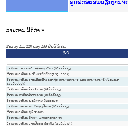
Ministry of Justice 
ເຜີຍແຜ່ວັບໄຊຈົດໝາຍເ
ກະຊວງຍຸຕິທຳ
ຊຸດຝຶກອົບຮົມວຽກງານຈ
ກອງປະຊຸມທົບທວນຄືນກາ
ຝຶກອົບຮົມ ຜູ່ປະສານງ
ຝຶກອົບຮົມ ຜູ່ປະສານງ
ເຜີຍແຜ່ແອັບກົດໝາຍລາ
ເຜີຍແຜ່ແອັບກົດໝາຍລາ
ຍົກລະດັບວຽກງານຈົດໝ
ຊຸດຝຶກອົບຮົມວຽກງານ
ລາຍການ ນິຕິກໍາ
»
ສະແດງ 211-220 ຂອງ 289 ຜົນທີ່ໄດ້ຮັບ.
ຫົວຂໍ້
ກົດໝາຍ ວ່າດ້ວຍທະນາຄານທຸລະກິດ (ສະບັບປັບປຸງ)
ກົດໝາຍວ່າດ້ວຍ ພາສີ (ສະບັບປັບປຸງບາງມາດຕາ)
ກົດໝາຍວ່າດ້ວຍ ການເລືອກຕັ້ງສະມາຊິກ ສະພາແຫ່ງຊາດ ແລະ ສະພາປະຊາຊົນຂັ້ນແຂວງ
(ສະບັບປັບປຸງ)
ກົດໝາຍວ່າດ້ວຍ ລັດຖະບານ (ສະບັບປັບປຸງ)
ກົດໝາຍ ວ່າດ້ວຍລັດຖະບານ (ສະບັບປັບປຸງ)
ກົດໝາຍວ່າດ້ວຍ ພະນັກງານ-ລັດຖະກອນ
ກົດໝາຍວ່າດ້ວຍ ຊັບສິນທາງປັນຍາ (ສະບັບປັບປຸງ)
ກົດໝາຍວ່າດ້ວຍ ຜູ້ພິພາກສາ
ກົດໝາຍວ່າດ້ວຍ ອົງການໄອຍະການທະຫານ
ກົດໝາຍວ່າດ້ວຍ ການປົກຄອງທ້ອງຖິ່ນ (ສະບັບປັງປຸງ)