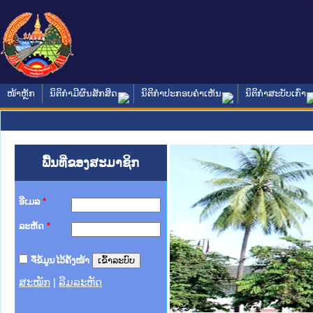
ໜ້າຫຼັກ
ນິຕິກໍາມີຜົນສັກສິດ
ນິຕິກໍາປະກອບຄໍາເຫັນ
ນິຕິກໍາສະບັບເກົ່າ
ພື້ນທີ່ຂອງສະມາຊິກ
ອີເມລ
*
ລະຫັດ
*
ຈື່ຂໍ້ມູນໄວ້ຄັ້ງໜ້າ
ສະໝັກ
|
ລືມລະຫັດ