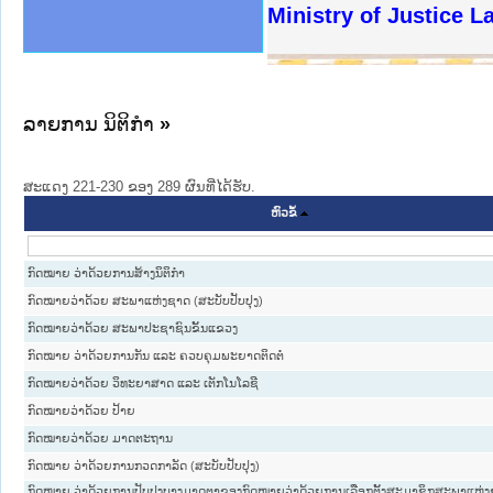
ງລັດຖະການໃຫ້ຜູ້ປະສານງານ
ງປະຕິບັດວຽກງານຈົດໝາຍເຫດ
ານຈົດໝາຍເຫດທາງລັດຖະການ
ານຈົດໝາຍເຫດທາງລັດຖະການ
ະ ເວັບໄຊຈົດໝາຍເຫດທາງ
ະ ເວັບໄຊຈົດໝາຍເຫດທາງ
ເຫດທາງລັດຖະການ ໃຫ້ຜູ້
ເຫດທາງລັດຖະການ ໃຫ້ຜູ້
Ministry of Justice 
ານສັນຕິບານປະຊາຊົນ
ຄານຕຳຫຼວດປະຊາຊົນ
າຊົນ ພາກເໜືອ
ຊາຊົນ ພາກກາງ
າກເໜືອ
າກກາງ
ະການ
າກໃຕ້
ລາຍການ ນິຕິກໍາ
»
ສະແດງ 221-230 ຂອງ 289 ຜົນທີ່ໄດ້ຮັບ.
ຫົວຂໍ້
ກົດໝາຍ ວ່າດ້ວຍການສ້າງນິຕິກໍາ
ກົດໝາຍວ່າດ້ວຍ ສະພາແຫ່ງຊາດ (ສະບັບປັບປຸງ)
ກົດໝາຍວ່າດ້ວຍ ສະພາປະຊາຊົນຂັ້ນແຂວງ
ກົດໝາຍ ວ່າດ້ວຍການກັນ ແລະ ຄວບຄຸມພະຍາດຕິດຕໍ່
ກົດໝາຍວ່າດ້ວຍ ວິທະຍາສາດ ແລະ ເຕັກໂນໂລຊີ
ກົດໝາຍວ່າດ້ວຍ ປ້າຍ
ກົດໝາຍວ່າດ້ວຍ ມາດຕະຖານ
ກົດໝາຍ ວ່າດ້ວຍການກວດກາລັດ (ສະບັບປັບປຸງ)
ກົດໝາຍ ວ່າດ້ວຍການປັບປຸງບາງມາດຕາຂອງກົດໝາຍວ່າດ້ວຍການເລືອກຕັ້ງສະມາຊິກສະພາແຫ່