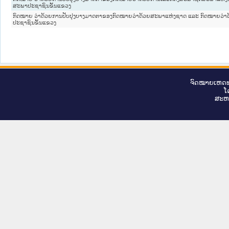
ສະພາປະຊາຊົນຂັ້ນແຂວງ
ກົດໝາຍ ວ່າດ້ວຍການປັບປຸງບາງມາດຕາຂອງກົດໝາຍວ່າດ້ວຍສະພາແຫ່ງຊາດ ແລະ ກົດໝາຍວ່
ປະຊາຊົນຂັ້ນແຂວງ
ຈົດ​ໝາຍ​ເຫດ​ທ
ໂ
ສະ​ຫ