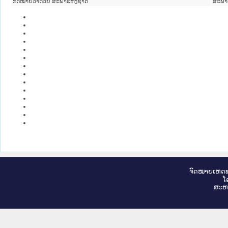
ກົດໝາຍວ່າດ້ວຍ ສະພາແຫ່ງຊາດ
ສະພາ
ຈົດ​ໝາຍ​ເຫດ​ທ
ໂ
ສະ​ຫ