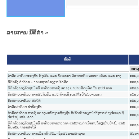
ານສັນຕິບານປະຊາຊົນ
ຄານຕຳຫຼວດປະຊາຊົນ
າຊົນ ພາກເໜືອ
ຊາຊົນ ພາກກາງ
າກເໜືອ
າກກາງ
ະການ
າກໃຕ້
ລາຍການ ນິຕິກໍາ
»
ຫົວຂໍ້
ດຳລັດ ວ່າດ້ວຍກອງທຶນ ສົ່ງເສີມ ແລະ ພັດທະນາ ວິສາຫະກິດ ຂະໜາດນ້ອຍ ແລະ ກາງ
ກະຊວງ
ຂໍ້ຕົກລົງ ວ່າດ້ວຍ ມາດຕະຖານໂຮງງານຂ້າສັດ
ກະຊວງ
ຂໍ້ຕົກລົງຂອງລັດຖະມົນຕີ ວ່າດ້ວຍການຄຸ້ມຄອງ ຢາປາບສັດຕູພືດ ໃນ ສປປ ລາວ
ກະຊວງ
ກົດໝາຍວ່າດ້ວຍ ການສະກັດກັ້ນ ແລະ ຕ້ານເຊື້ອເຮສໄອວີ/ພະຍາດເອດ
ກະຊວ
ກົດ​ໝາຍວ່າ​ດ້ວຍ ສະ​ຖິ​ຕິ
ກະຊວງ
ດຳລັດວ່າດ້ວຍ ປ່າປ້ອງກັນ
ກະຊວງ
ດຳລັດວ່າດ້ວຍ ການຄຸ້ມຄອງພະນັກງານທ້ອງຖິ່ນ ທີ່ເຂົ້າເຮັດວຽກນຳອົງການຕ່າງປະເທດ ທີ່
ກະຊວງ
ປະຈຳຢູ່ ສປປ ລາວ
ຂໍ້ຕົກລົງຂອງລັດຖະມົນຕີ ວ່າດ້ວຍການກວດກາ ແລະການດໍາເນີນຄະດີກ່ຽວກັບປ່າໄມ້ ແລະ
ກະຊວງ
ຊັບພະຍາກອນປ່າໄມ້
ກົດໝາຍວ່າດ້ວຍ ການເລືອກຕັ້ງສະມາຊິກສະພາແຫ່ງຊາດ
ສະພາ