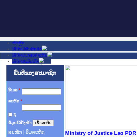
ໜ້າຫຼັກ
ນິຕິກໍາມີຜົນສັກສິດ
ນິຕິກໍາປະກອບຄໍາເຫັນ
ນິຕິກໍາສະບັບເກົ່າ
ຂ່າວສານສໍາຄັນ
ເວັບໄຊອື່ນໆ
ພື້ນທີ່ຂອງສະມາຊິກ
ຕິດຕໍ່ພວກເຮົາ
ກ່ຽວກັບພວກເຮົາ
ຊ່ວຍເຫຼືອ
ອີເມລ
*
ລະຫັດ
*
ຈື່
ຂໍ້ມູນໄວ້ຄັ້ງໜ້າ
ສະໝັກ
|
ລືມລະຫັດ
ງລັດຖະການໃຫ້ຜູ້ປະສານງານ
ງປະຕິບັດວຽກງານຈົດໝາຍເຫດ
ານຈົດໝາຍເຫດທາງລັດຖະການ
ານຈົດໝາຍເຫດທາງລັດຖະການ
ະ ເວັບໄຊຈົດໝາຍເຫດທາງ
ະ ເວັບໄຊຈົດໝາຍເຫດທາງ
ເຫດທາງລັດຖະການ ໃຫ້ຜູ້
ເຫດທາງລັດຖະການ ໃຫ້ຜູ້
Ministry of Justice Lao PDR