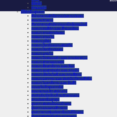
ສະ​ຫ
ຂໍ້ຕົກລົງ
ຄໍາແນະນໍາ
ນິຕິກຳຂັ້ນສູນກາງ
ຫ້ອງວ່າການສໍານັກງານປະທານປະເທດ
ສະພາແຫ່ງຊາດ
ຫ້ອງວ່າການສຳນັກງານນາຍົກລັດຖະມົນຕີ
ກະຊວງ ກະສິກຳ ແລະ ສິ່ງແວດລ້ອມ
ກະຊວງ ການຕ່າງປະເທດ
ກະຊວງ ການເງິນ
ກະຊວງ ຍຸຕິທໍາ
ກະຊວງ ປ້ອງກັນຄວາມສະຫງົບ
ກະຊວງ ປ້ອງກັນປະເທດ
ກະຊວງ ພາຍໃນ
ກະຊວງ ວັດທະນະທຳ ແລະ ການທ່ອງທ່ຽວ
ກະຊວງ ສາທາລະນະສຸກ
ກະຊວງ ສຶກສາທິການ ແລະ ກິລາ
ກະຊວງ ອຸດສາຫະກຳ ແລະ ການຄ້າ
ກະຊວງ ເຕັກໂນໂລຊີ ແລະ ການສື່ສານ
ກະຊວງ ແຮງງານ ແລະ ສະຫວັດດີການສັງຄົມ
ກະຊວງ ໂຍທາທິການ ແລະ ຂົນສົ່ງ
ຄະນະຈັດຕັ້ງສູນກາງພັກ
ທະນາຄານແຫ່ງ ສປປ ລາວ
ສະຫະພັນນັກຮົບເກົ່າແຫ່ງຊາດລາວ
ສານປະຊາຊົນສູງສຸດ
ສູນກາງ ສະຫະພັນແມ່ຍິງລາວ
ສູນກາງ ແນວລາວສ້າງຊາດ
ສູນກາງຊາວໜຸ່ມປະຊາຊົນປະຕິວັດລາວ
ສູນກາງສະຫະພັນກຳມະບານລາວ