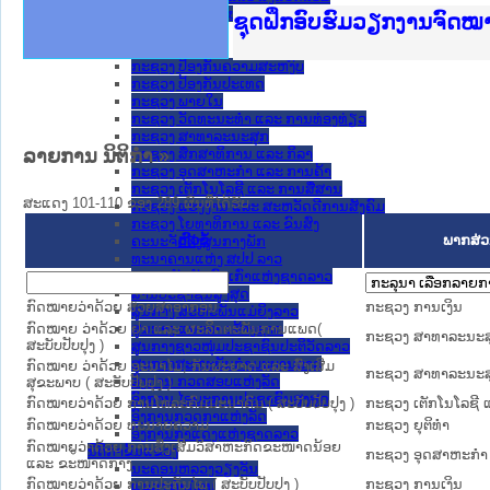
ກະຊວງ ການຕ່າງປະເທດ
Ministry of Justice Lao
ເຜີຍແຜ່ວັບໄຊຈົດໝາຍເຫດທ
ກະຊວງຍຸຕິທຳ
ຊຸດຝຶກອົບຮົມວຽກງານຈົດ
ກອງປະຊຸມທົບທວນຄືນການຈັ
ຝຶກອົບຮົມ ຜູ່ປະສານງານວ
ຝຶກອົບຮົມ ຜູ່ປະສານງານວ
ເຜີຍແຜ່ແອັບກົດໝາຍລາວ ແ
ເຜີຍແຜ່ແອັບກົດໝາຍລາວ ແ
ຍົກລະດັບວຽກງານຈົດໝາຍເ
ຊຸດຝຶກອົບຮົມວຽກງານຈົດ
ກະຊວງ ການເງິນ
ກະຊວງ ຍຸຕິທໍາ
ກະຊວງ ປ້ອງກັນຄວາມສະຫງົບ
ກະຊວງ ປ້ອງກັນປະເທດ
ກະຊວງ ພາຍໃນ
ກະຊວງ ວັດທະນະທຳ ແລະ ການທ່ອງທ່ຽວ
ກະຊວງ ສາທາລະນະສຸກ
ລາຍການ ນິຕິກໍາ
»
ກະຊວງ ສຶກສາທິການ ແລະ ກິລາ
ກະຊວງ ອຸດສາຫະກຳ ແລະ ການຄ້າ
ກະຊວງ ເຕັກໂນໂລຊີ ແລະ ການສື່ສານ
ສະແດງ 101-110 ຂອງ 289 ຜົນທີ່ໄດ້ຮັບ.
ກະຊວງ ແຮງງານ ແລະ ສະຫວັດດີການສັງຄົມ
ກະຊວງ ໂຍທາທິການ ແລະ ຂົນສົ່ງ
ຫົວຂໍ້
ພາກສ່ວ
ຄະນະຈັດຕັ້ງສູນກາງພັກ
ທະນາຄານແຫ່ງ ສປປ ລາວ
ສະຫະພັນນັກຮົບເກົ່າແຫ່ງຊາດລາວ
ສານປະຊາຊົນສູງສຸດ
ກົດໝາຍວ່າດ້ວຍ ສ່ວຍສາອາກອນ
ກະຊວງ ການເງິນ
ສູນກາງ ສະຫະພັນແມ່ຍິງລາວ
ກົດໝາຍ ວ່າດ້ວຍ ຢາ ແລະ ຜະລິດຕະພັນການແພດ(
ສູນກາງ ແນວລາວສ້າງຊາດ
ກະຊວງ ສາທາລະນະສ
ສະບັບປັບປຸງ )
ສູນກາງຊາວໜຸ່ມປະຊາຊົນປະຕິວັດລາວ
ສູນກາງສະຫະພັນກຳມະບານລາວ
ກົດໝາຍ ວ່າດ້ວຍ ອະນາໄມ, ກັນພະຍາດ ແລະ ສົ່ງເສີມ
ກະຊວງ ສາທາລະນະສ
ອົງການ ກວດສອບແຫ່ງລັດ
ສຸຂະພາບ ( ສະບັບປັບປຸງ )
ອົງການ ໄອຍະການປະຊາຊົນສູງສຸດ
ກົດໝາຍວ່າດ້ວຍ ການໂທລະຄົມມະນາຄົມ ( ສະບັບປັບປຸງ )
ກະຊວງ ເຕັກໂນໂລຊີ 
ອົງການກວດກາແຫ່ງລັດ
ກົດໝາຍວ່າດ້ວຍ ທະນາຍຄວາມ
ກະຊວງ ຍຸຕິທໍາ
ອົງການກາແດງແຫ່ງຊາດລາວ
ກົດໝາຍວ່າດ້ວຍ ການສົ່ງເສີມວິສາຫະກິດຂະໜາດນ້ອຍ
ນິຕິກໍາຂັ້ນແຂວງ
ກະຊວງ ອຸດສາຫະກຳ
ແລະ ຂະໜາດກາງ
ນະ​ຄອນ​ຫລວງວຽງຈັນ
ກົດໝາຍວ່າດ້ວຍ ການປະກັນໄພ ( ສະບັບປັບປຸງ )
ກະຊວງ ການເງິນ
ແຂວງ ຄໍາມ່ວນ