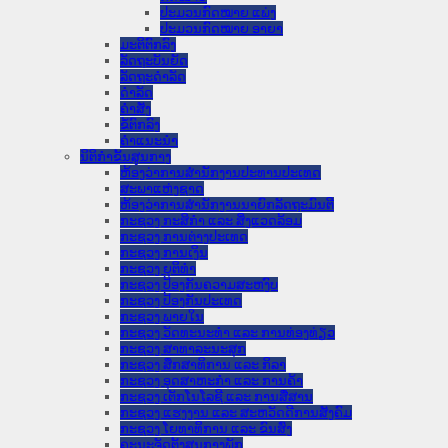
ປະມວນກົດໝາຍ ແພ່ງ
ປະມວນກົດໝາຍ ອາຍາ
ມະຕິຕົກລົງ
ລັດຖະບັນຍັດ
ລັດຖະດໍາລັດ
ດໍາລັດ
ຄໍາສັ່ງ
ຂໍ້ຕົກລົງ
ຄໍາແນະນໍາ
ນິຕິກໍາຂັ້ນສູນກາງ
ຫ້ອງວ່າການສໍານັກງານປະທານປະເທດ
ສະພາແຫ່ງຊາດ
ຫ້ອງວ່າການສຳນັກງານນາຍົກລັດຖະມົນຕີ
ກະຊວງ ກະສິກຳ ແລະ ສິ່ງແວດລ້ອມ
ກະຊວງ ການຕ່າງປະເທດ
ກະຊວງ ການເງິນ
ກະຊວງ ຍຸຕິທໍາ
ກະຊວງ ປ້ອງກັນຄວາມສະຫງົບ
ກະຊວງ ປ້ອງກັນປະເທດ
ກະຊວງ ພາຍໃນ
ກະຊວງ ວັດທະນະທຳ ແລະ ການທ່ອງທ່ຽວ
ກະຊວງ ສາທາລະນະສຸກ
ກະຊວງ ສຶກສາທິການ ແລະ ກິລາ
ກະຊວງ ອຸດສາຫະກຳ ແລະ ການຄ້າ
ກະຊວງ ເຕັກໂນໂລຊີ ແລະ ການສື່ສານ
ກະຊວງ ແຮງງານ ແລະ ສະຫວັດດີການສັງຄົມ
ກະຊວງ ໂຍທາທິການ ແລະ ຂົນສົ່ງ
ຄະນະຈັດຕັ້ງສູນກາງພັກ