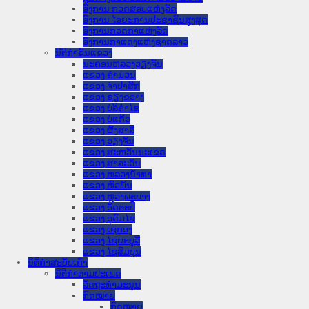
ອົງການ ກວດສອບແຫ່ງລັດ
ອົງການ ໄອຍະການປະຊາຊົນສູງສຸດ
ອົງການກວດກາແຫ່ງລັດ
ອົງການກາແດງແຫ່ງຊາດລາວ
ນິຕິກໍາຂັ້ນແຂວງ
ນະ​ຄອນ​ຫລວງວຽງຈັນ
ແຂວງ ຄໍາມ່ວນ
ແຂວງ ຈໍາປາສັກ
ແຂວງ ຊຽງຂວາງ
ແຂວງ ບໍລິຄໍາໄຊ
ແຂວງ ບໍ່ແກ້ວ
ແຂວງ ຜົ້ງສາລີ
ແຂວງ ວຽງຈັນ
ແຂວງ ສະຫວັນນະເຂດ
ແຂວງ ສາລະວັນ
ແຂວງ ຫລວງນໍ້າທາ
ແຂວງ ຫົວພັນ
ແຂວງ ຫຼວງພະບາງ
ແຂວງ ອັດຕະປື
ແຂວງ ອຸດົມໄຊ
ແຂວງ ເຊກອງ
ແຂວງ ໄຊຍະບູລີ
ແຂວງ ໄຊສົມບູນ
ນິຕິກໍາສະບັບເກົ່າ
ນິຕິກຳຕາມປະເພດ
ລັດຖະທໍາມະນູນ
ກົດໝາຍ
ກົດໝາຍ