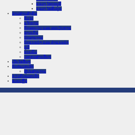
ແຂວງ ໄຊຍະບູລີ
ແຂວງ ໄຊສົມບູນ
ຂ່າວສານສໍາຄັນ
​ທົ່ວ​ໄປ
ແຈ້ງການ
ກົດລະບຽບ ແລະ ລະບຽບການ
ຂ່າວເດັ່ນ
ບົດລາຍງານ
ບົດແນະນໍາ ແລະ ຄໍາແນະນໍາ
ຄູ່ມື
ແບບພີມ
ເອກກະສານອື່ນໆ
ເວັບໄຊອື່ນໆ
ຕິດຕໍ່ພວກເຮົາ
ຜູ້ປະສານງານ
ກ່ຽວກັບພວກເຮົາ
ຊ່ວຍເຫຼືອ