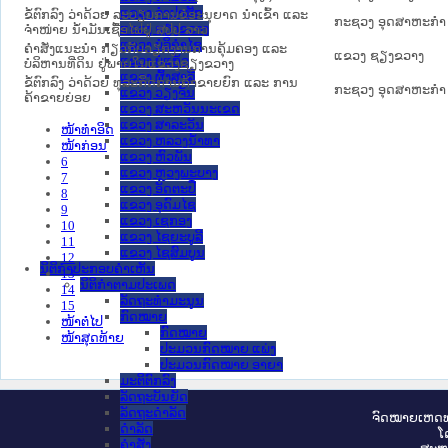
ແຂວງ ຈໍາປາສັກ
ຂໍ້ຕົກລົງ ວ່າດ້ວຍ ລະບຽບການຂໍອະນຸຍາດ ນຳເຂົ້າ ແລະ
ກະຊວງ ອຸດສາຫະກຳ
ແຂວງ ຊຽງຂວາງ
ຈຳໜ່າຍ ນ້ຳມັນເຊື້ອໄຟຢູ່ ສປປ ລາວ
ແຂວງ ບໍລິຄໍາໄຊ
ຄຳສັ່ງແນະນຳ ກ່ຽວກັບວຽກງານການຄຸ້ມຄອງ ແລະ
ແຂວງ ຊຽງຂວາງ
ແຂວງ ບໍ່ແກ້ວ
ບໍລິຫານທີ່ດິນ ຢູ່ພາຍໃນແຂວງຊຽງຂວາງ
ແຂວງ ຜົ້ງສາລີ
ຂໍ້ຕົກລົງ ວ່າດ້ວຍ ທຸລະກິດການຄ້າຂາຍຍົກ ແລະ ການ
ກະຊວງ ອຸດສາຫະກຳ
ແຂວງ ວຽງຈັນ
ຄ້າຂາຍຍ່ອຍ
ແຂວງ ສະຫວັນນະເຂດ
ແຂວງ ສາລະວັນ
ໜ້າທໍາອິດ
ແຂວງ ຫລວງນໍ້າທາ
ໜ້າກ່ອນ
ແຂວງ ຫົວພັນ
6
ແຂວງ ຫຼວງພະບາງ
7
ແຂວງ ອັດຕະປື
8
ແຂວງ ອຸດົມໄຊ
9
ແຂວງ ເຊກອງ
10
ແຂວງ ໄຊຍະບູລີ
11
ແຂວງ ໄຊສົມບູນ
12
ນິຕິກໍາປະກອບຄໍາເຫັນ
13
ນິຕິກໍາຕາມປະເພດ
14
ລັດຖະທໍາມະນູນ
15
ກົດໝາຍ
ໜ້າຕໍ່ໄປ
ກົດໝາຍ
ໜ້າສຸດທ້າຍ
ປະມວນກົດໝາຍ ແພ່ງ
ປະມວນກົດໝາຍ ອາຍາ
ມະຕິຕົກລົງ
ລັດຖະບັນຍັດ
ລັດຖະດໍາລັດ
ຈົດ​ໝາຍ​ເຫດ​ທ
ດໍາລັດ
ໂ
ຄໍາສັ່ງ