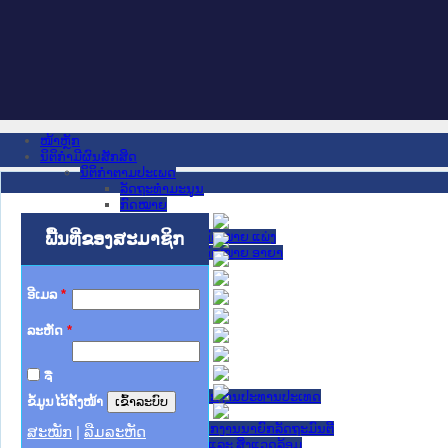
ໜ້າຫຼັກ
ນິຕິກໍາມີຜົນສັກສິດ
ນິຕິກໍາຕາມປະເພດ
ລັດຖະທໍາມະນູນ
ກົດໝາຍ
ກົດໝາຍ
ພື້ນທີ່ຂອງສະມາຊິກ
ປະມວນກົດໝາຍ ແພ່ງ
ປະມວນກົດໝາຍ ອາຍາ
ມະຕິຕົກລົງ
ລັດຖະບັນຍັດ
ອີເມລ
*
ລັດຖະດໍາລັດ
ດໍາລັດ
ລະຫັດ
*
ຄໍາສັ່ງ
ຂໍ້ຕົກລົງ
ຄໍາແນະນໍາ
ຈື່
ນິຕິກໍາຂັ້ນສູນກາງ
ຫ້ອງວ່າການສໍານັກງານປະທານປະເທດ
ຂໍ້ມູນໄວ້ຄັ້ງໜ້າ
ສະພາແຫ່ງຊາດ
ຫ້ອງວ່າການສຳນັກງານນາຍົກລັດຖະມົນຕີ
ສະໝັກ
|
ລືມລະຫັດ
ກະຊວງ ກະສິກຳ ແລະ ສິ່ງແວດລ້ອມ