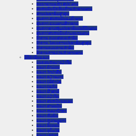
ທະນາຄານແຫ່ງ ສປປ ລາວ
ສະຫະພັນນັກຮົບເກົ່າແຫ່ງຊາດລາວ
ສານປະຊາຊົນສູງສຸດ
ສູນກາງ ສະຫະພັນແມ່ຍິງລາວ
ສູນກາງ ແນວລາວສ້າງຊາດ
ສູນກາງຊາວໜຸ່ມປະຊາຊົນປະຕິວັດລາວ
ສູນກາງສະຫະພັນກຳມະບານລາວ
ອົງການ ກວດສອບແຫ່ງລັດ
ອົງການ ໄອຍະການປະຊາຊົນສູງສຸດ
ອົງການກວດກາແຫ່ງລັດ
ອົງການກາແດງແຫ່ງຊາດລາວ
ນິຕິກໍາຂັ້ນແຂວງ
ນະ​ຄອນ​ຫລວງວຽງຈັນ
ແຂວງ ຄໍາມ່ວນ
ແຂວງ ຈໍາປາສັກ
ແຂວງ ຊຽງຂວາງ
ແຂວງ ບໍລິຄໍາໄຊ
ແຂວງ ບໍ່ແກ້ວ
ແຂວງ ຜົ້ງສາລີ
ແຂວງ ວຽງຈັນ
ແຂວງ ສະຫວັນນະເຂດ
ແຂວງ ສາລະວັນ
ແຂວງ ຫລວງນໍ້າທາ
ແຂວງ ຫົວພັນ
ແຂວງ ຫຼວງພະບາງ
ແຂວງ ອັດຕະປື
ແຂວງ ອຸດົມໄຊ
ແຂວງ ເຊກອງ