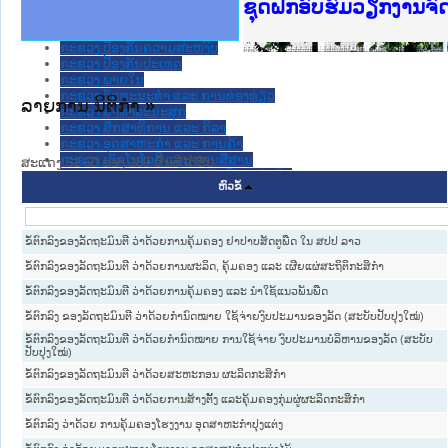
Ministry of Justice 
ເຜີຍແຜ່ວັບໄຊຈົດໝາຍເ
ກະຊວງຍຸຕິທຳ
ຊຸດຝຶກອົບຮົມວຽກງານຈ
ກອງປະຊຸມທົບທວນຄືນກາ
ຝຶກອົບຮົມ ຜູ່ປະສານງ
ຝຶກອົບຮົມ ຜູ່ປະສານງ
ເຜີຍແຜ່ແອັບກົດໝາຍລາ
ເຜີຍແຜ່ແອັບກົດໝາຍລາ
ຍົກລະດັບວຽກງານຈົດໝ
ຊຸດຝຶກອົບຮົມວຽກງານ
ກະຊວງ ການເງິນ
ກະຊວງ ຍຸຕິທໍາ
ກະຊວງ ປ້ອງກັນຄວາມສະຫງົບ
ກະຊວງ ປ້ອງກັນປະເທດ
ກະຊວງ ພາຍໃນ
ກະຊວງ ວັດທະນະທຳ ແລະ ການທ່ອງທ່ຽວ
ລາຍການ ນິຕິກໍາ
»
ກະຊວງ ສາທາລະນະສຸກ
ກະຊວງ ສຶກສາທິການ ແລະ ກິລາ
ກະຊວງ ອຸດສາຫະກຳ ແລະ ການຄ້າ
ກະຊວງ ເຕັກໂນໂລຊີ ແລະ ການສື່ສານ
ສະແດງ 51-60 ຂອງ 289 ຜົນທີ່ໄດ້ຮັບ.
ກະຊວງ ແຮງງານ ແລະ ສະຫວັດດີການສັງຄົມ
ຫົວຂໍ້
ກະຊວງ ໂຍທາທິການ ແລະ ຂົນສົ່ງ
ຄະນະຈັດຕັ້ງສູນກາງພັກ
ທະນາຄານແຫ່ງ ສປປ ລາວ
ສະຫະພັນນັກຮົບເກົ່າແຫ່ງຊາດລາວ
ຂໍ້ຕົກລົງຂອງລັດຖະມົນຕີ ວ່າດ້ວຍການຄຸ້ມຄອງ ຢາປາບສັດຕູພືດ ໃນ ສປປ ລາວ
ສານປະຊາຊົນສູງສຸດ
ຂໍ້ຕົກລົງຂອງລັດຖະມົນຕີ ວ່າດ້ວຍການຜະລິດ, ຄຸ້ມຄອງ ແລະ ເຜີຍແຜ່ສະຖິຕິກະສິກໍາ
ສູນກາງ ສະຫະພັນແມ່ຍິງລາວ
ສູນກາງ ແນວລາວສ້າງຊາດ
ຂໍ້ຕົກລົງຂອງລັດຖະມົນຕີ ວ່າດ້ວຍການຄຸ້ມຄອງ ແລະ ນໍາໃຊ້ແນວພັນພືດ
ສູນກາງຊາວໜຸ່ມປະຊາຊົນປະຕິວັດລາວ
ຂໍ້ຕົກລົງ ຂອງລັດຖະມົນຕີ ວ່າດ້ວຍກຳນົດໝາຍ ໃຊ້ຈ່າຍງົບປະມານຂອງລັດ (ສະບັບປັບປຸງໃໝ່)
ສູນກາງສະຫະພັນກຳມະບານລາວ
ອົງການ ກວດສອບແຫ່ງລັດ
ຂໍ້ຕົກລົງຂອງລັດຖະມົນຕີ ວ່າດ້ວຍກຳນົດໝາຍ ການໃຊ້ຈ່າຍ ງົບປະມານບໍລິຫານຂອງລັດ (ສະບັບ
ອົງການ ໄອຍະການປະຊາຊົນສູງສຸດ
ປັບປຸງໃໝ່)
ອົງການກວດກາແຫ່ງລັດ
ຂໍ້ຕົກລົງຂອງລັດຖະມົນຕີ ວ່າດ້ວຍສະຫະກອນ ຜະລິດກະສິກໍາ
ອົງການກາແດງແຫ່ງຊາດລາວ
ນິຕິກໍາຂັ້ນແຂວງ
ຂໍ້ຕົກລົງຂອງລັດຖະມົນຕີ ວ່າດ້ວຍການສ້າງຕັັ້ງ ແລະຄຸ້ມຄອງກຸ່ມຜູ່ຜະລິດກະສິກໍາ
ນະ​ຄອນ​ຫລວງວຽງຈັນ
ຂໍ້ຕົກລົງ ວ່າດ້ວຍ ການຄຸ້ມຄອງໂຮງງານ ອຸດສາຫະກຳປຸງແຕ່ງ
ແຂວງ ຄໍາມ່ວນ
ແຂວງ ຈໍາປາສັກ