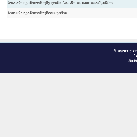
ຄຳແນະນຳ ກ່ຽວກັບການສ້າງຕັ້ງ, ຍຸບເລີກ, ໂຮມເຂົ້າ, ແຍກອອກ ແລະ ປ່ຽນຊື່ບ້ານ
ຄຳແນະນຳ ກ່ຽວກັບການສ້າງກົດລະບຽບບ້ານ
ຈົດ​ໝາຍ​ເຫດ​ທ
ໂ
ສະ​ຫ