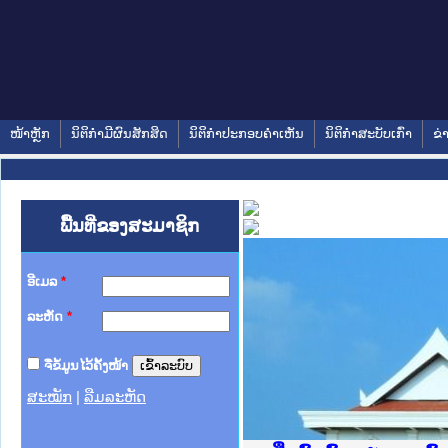
ໜ້າຫຼັກ
ນິຕິກໍາມີຜົນສັກສິດ
ນິຕິກໍາປະກອບຄໍາເຫັນ
ນິຕິກໍາສະບັບເກົ່າ
ຂ່
ພື້ນທີ່ຂອງສະມາຊິກ
ອີເມລ
*
ລະຫັດ
*
ຈື່ຂໍ້ມູນໄວ້ຄັ້ງໜ້າ
ສະໝັກ
|
ລືມລະຫັດ