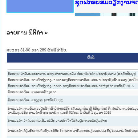
Ministry of Justice 
ເຜີຍແຜ່ວັບໄຊຈົດໝາຍເ
ກະຊວງຍຸຕິທຳ
ຊຸດຝຶກອົບຮົມວຽກງານຈ
ກອງປະຊຸມທົບທວນຄືນກາ
ຝຶກອົບຮົມ ຜູ່ປະສານງ
ຝຶກອົບຮົມ ຜູ່ປະສານງ
ເຜີຍແຜ່ແອັບກົດໝາຍລາ
ເຜີຍແຜ່ແອັບກົດໝາຍລາ
ຍົກລະດັບວຽກງານຈົດໝ
ຊຸດຝຶກອົບຮົມວຽກງານ
ລາຍການ ນິຕິກໍາ
»
ສະແດງ 81-90 ຂອງ 289 ຜົນທີ່ໄດ້ຮັບ.
ຫົວຂໍ້
ກົດໝາຍ ວ່າດ້ວຍທະນາຄານ ແຫ່ງ ສາທາລະນະລັດ ປະຊາທິປະໄຕ ປະຊາຊົນລາວ (ສະບັບປັບປຸງ)
ກົດໝາຍວ່າດ້ວຍ ການປັບປຸງບາງມາດຕາຂອງກົດໝາຍວ່າດ້ວຍ ສະພາປະຊາຊົນຂັ້ນແຂວງ (ສະບັບປ
ກົດໝາຍວ່າດ້ວຍ ການປັບປຸງບາງມາດຕາ ຂອງກົດໝາຍວ່າດ້ວຍສະພາແຫ່ງຊາດ ສະບັບປີ 2015
ກົດໝາຍວ່າດ້ວຍ ແນວລາວສ້າງຊາດ
ກົດໝາຍວ່າດ້ວຍ ແຮງງານ (ສະບັບປັບປຸງ)
ຄຳແນະນຳ ການຂຶ້ນທະບຽນສ້າງຕັ້ງວິສາຫະກິດ (ສ່ວນບຸກຄົນ ຫຼື ນິຕິບຸກຄົນ) ຕິດພັນກັບການຂໍອະນຸຍ
ດຳເນີນທຸລະກິດ ຕາມຄຳສັ່ງຂອງນາຍົກ, ເລກທີ 02/ນຍ, ລົງວັນທີ 1 ກຸມພາ 2018
ຄຳແນະນຳ ວ່າດ້ວຍການເພີ່ມທະວີຄວາມເອົາໃຈໃສ່ຕໍ່ວຽກງານທະບຽນສານ
ຄຳແນະນຳ ກ່ຽວກັບການຈັດຕັ້ງປະຕິບັດ ກົດໝາຍ ວ່າດ້ວຍທະບຽນຄອບຄົວ ທີ່ຢູ່ໃນຄວາມຮັບ