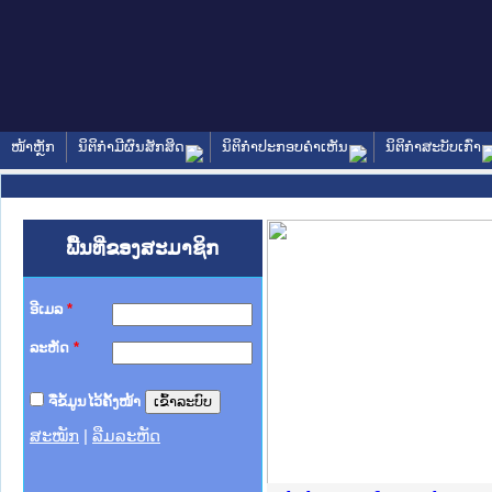
ໜ້າຫຼັກ
ນິຕິກໍາມີຜົນສັກສິດ
ນິຕິກໍາປະກອບຄໍາເຫັນ
ນິຕິກໍາສະບັບເກົ່າ
ພື້ນທີ່ຂອງສະມາຊິກ
ອີເມລ
*
ລະຫັດ
*
ຈື່ຂໍ້ມູນໄວ້ຄັ້ງໜ້າ
ສະໝັກ
|
ລືມລະຫັດ