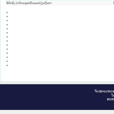
ຂໍ້ຕົກລົງ ວ່າດ້ວຍທຸລະກິດແລກປ່ຽນເງິນຕາ
ຈົດ​ໝາຍ​ເຫດ​ທ
ໂ
ສະ​ຫ