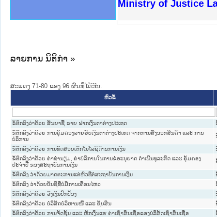
ງລັດຖະການໃຫ້ຜູ້ປະສານງານ
ງປະຕິບັດວຽກງານຈົດໝາຍເຫດ
ານຈົດໝາຍເຫດທາງລັດຖະການ
ານຈົດໝາຍເຫດທາງລັດຖະການ
ະ ເວັບໄຊຈົດໝາຍເຫດທາງ
ະ ເວັບໄຊຈົດໝາຍເຫດທາງ
ເຫດທາງລັດຖະການ ໃຫ້ຜູ້
ເຫດທາງລັດຖະການ ໃຫ້ຜູ້
Ministry of Justice 
ານສັນຕິບານປະຊາຊົນ
ຄານຕຳຫຼວດປະຊາຊົນ
າຊົນ ພາກເໜືອ
ຊາຊົນ ພາກກາງ
າກເໜືອ
າກກາງ
ະການ
າກໃຕ້
ລາຍການ ນິຕິກໍາ »
ສະແດງ 71-80 ຂອງ 96 ຜົນທີ່ໄດ້ຮັບ.
ຫົວຂໍ້
ຂໍ້ຕົກລົງວ່າດ້ວຍ ສັນຍາຊື້ ຂາຍ ຝາກເງິນຕາຕ່າງປະເທດ
ຂໍ້ຕົກລົງວ່າດ້ວຍ ການຄຸ້ມຄອງລາຍຮັບເງິນຕາຕ່າງປະເທດ ຈາກການສົ່ງອອກສິນຄ້າ ແລະ ການ
ບໍລິການ
ຂໍ້ຕົກລົງວ່າດ້ວຍ ການທົດສອບເຕັກໂນໂລຊີດ້ານການເງິນ
ຂໍ້ຕົກລົງວ່າດ້ວຍ ຄ່າທຳນຽມ, ຄ່າບໍລິການໃນການຂໍອະນຸຍາດ ດຳເນີນທຸລະກິດ ແລະ ຄຸ້ມຄອງ
ປະຈຳປີ ຂອງສະຖາບັນການເງິນ
ຂໍ້ຕົກລົງ ວ່າດ້ວຍມາດຕະການແຕ່ຫົວທີຕໍ່ສະຖາບັນການເງິນ
ຂໍ້ຕົກລົງ ວ່າດ້ວຍບັນຊີທີ່ບໍ່ມີການເຄື່ອນໄຫວ
ຂໍ້ຕົກລົງວ່າດ້ວຍ ວົງເງິນປົກປ້ອງ
ຂໍ້ຕົກລົງວ່າດ້ວຍ ບໍລິສັດບໍລິຫານໜີ້ ແລະ ຊັບສິນ
ຂໍ້ຕົກລົງວ່າດ້ວຍ ການຈັດຊັ້ນ ແລະ ຫັກເງິນແຮ ຄ່າເຊົ່າສິນເຊື່ອຂອງບໍລິສັດເຊົ່າສິນເຊື່ອ