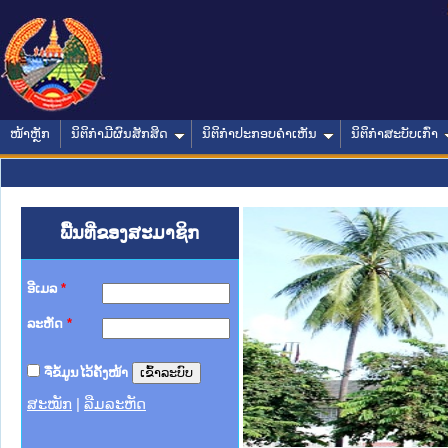
ໜ້າຫຼັກ
ນິຕິກໍາມີຜົນສັກສິດ
ນິຕິກໍາປະກອບຄໍາເຫັນ
ນິຕິກໍາສະບັບເກົ່າ
ພື້ນທີ່ຂອງສະມາຊິກ
ອີເມລ
*
ລະຫັດ
*
ຈື່ຂໍ້ມູນໄວ້ຄັ້ງໜ້າ
ສະໝັກ
|
ລືມລະຫັດ