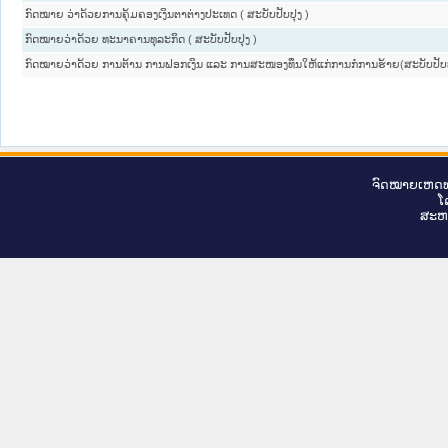
ກົດໝາຍ ວ່າດ້ວຍການຄຸ້ມຄອງເງິນຕາຕ່າງປະເທດ ( ສະບັບປັບປຸງ )
ກົດໝາຍວ່າດ້ວຍ ທະນາຄານທຸລະກິດ ( ສະບັບປັບປຸງ )
ກົດໝາຍວ່າດ້ວຍ ການຕ້ານ ການຟອກເງິນ ແລະ ການສະໜອງທຶນໃຫ້ແກ່ການກໍ່ການຮ້າຍ(ສະບັບປັບປ
ຈົດ​ໝາຍ​ເຫດ​ທ
ໂ
ສະ​ຫ