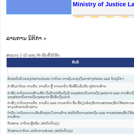
ງລັດຖະການໃຫ້ຜູ້ປະສານງານ
ງປະຕິບັດວຽກງານຈົດໝາຍເຫດ
ານຈົດໝາຍເຫດທາງລັດຖະການ
ານຈົດໝາຍເຫດທາງລັດຖະການ
ະ ເວັບໄຊຈົດໝາຍເຫດທາງ
ະ ເວັບໄຊຈົດໝາຍເຫດທາງ
ເຫດທາງລັດຖະການ ໃຫ້ຜູ້
ເຫດທາງລັດຖະການ ໃຫ້ຜູ້
Ministry of Justice 
ານສັນຕິບານປະຊາຊົນ
ຄານຕຳຫຼວດປະຊາຊົນ
າຊົນ ພາກເໜືອ
ຊາຊົນ ພາກກາງ
າກເໜືອ
າກກາງ
ະການ
າກໃຕ້
ລາຍການ ນິຕິກໍາ »
ສະແດງ 1-10 ຂອງ 96 ຜົນທີ່ໄດ້ຮັບ.
ຫົວຂໍ້
ລັດຖະບັນຍັດຂອງປະທານປະເທດ ວ່າດ້ວຍ ການຄຸ້ມຄອງເງິນຕາຕ່າງປະເທດ ແລະ ວັດຖຸມີຄ່າ
ຄຳ​ສັ່ງວ່າ​ດ້ວຍ ການ​ກັກ, ການ​ຍຶດ ຫຼື ການ​ອາ​ຍັດ ທຶນ​ທີ່​ພົວ​ພັນ​ກັບ ຜູ່ກໍ່​ການ​ຮ້າຍ
ຄຳສັ່ງ ວ່າດ້ວຍການຫ້າມຫັກ ເງິນຄ້ຳປະກັນເງິນກູ້ ຂອງສະຖາບັນການເງິນຈຸລະພາກ ແລະ ການຮັບເ
ຂອງສະຖາບັນການເງິນຈຸລະພາກ ທີ່ບໍ່ຮັບເງິນຝາກ
ຄໍາສັງ ວ່າດ້ວຍການກັກ, ການຍຶດ ແລະ ການອາຍັດ ທຶນ ທີ່ກ່ຽວຂ້ອງກັບການສະໜອງທຶນໃຫ້ແກ່ກາ
ອາວຸດທໍາລາຍລ້າງຜານ
ດໍາລັດ ວ່າດ້ວຍຄວາມຮັບຜິດຊອບໃນການຕ້ານ ສະກັດກັ້ນການຟອກເງິນ ແລະ ການສະໜອງທຶນໃຫ້ແກ
ການຮ້າຍ
ກົດໝາຍ ວ່າດ້ວຍຫຼັກຊັບ (ສະບັບປັບປຸງ)
ກົດໝາຍວ່າດ້ວຍ ລະບົບການຊຳລະ (ສະບັບປັບປຸງ)